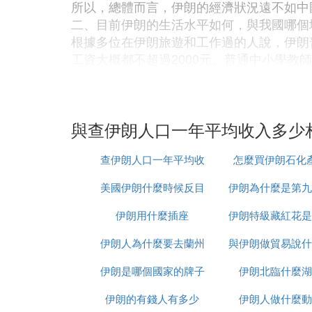
所以，總體而言，伊朗的經濟狀況遠不如中
二、目前伊朗的生活水平如何，與我國哪個
根據多位在伊朗旅遊和工作過的人說，伊朗普
工資大概都不超過2000元。普通中小學教師
有機會出來工作的，所以多數家庭男人一個
這些中國旅遊者和工作人員大多隻在城市活
伊朗的生育率和中國不相上下。反而是底層
與查伊朗人口一年平均收入多少
三、中國整體生活水平在世界排第幾？
中國大陸的人均生活水平排在世界第128位
查伊朗人口一年平均收
怎麼買伊朗石化
話，中國香港的生活水平最高，其次是中國
中國居民實際消費支出的提高還有較大的差
美國伊朗什麼時候反目
入多少
伊朗為什麼是第九
亞洲開發銀行對亞太地區的23個國家和地
調查發現，按人均消費支出衡量的話，中國香港
伊朗用什麼插座
伊朗特級藏紅花是
是中國台灣、新加坡、汶萊和中國澳門。
伊朗人為什麼要去蘭州
與伊朗做貿易說什
調查發現，盡管中國和印度已經成為亞太地
印度僅為1202美元。按上述標准衡量，亞
伊朗是哪個國家的牌子
伊朗北臨什麼湖
種
『伍』 伊朗人比中國人有錢嗎
伊朗的有錢人有多少
伊朗人做什麼動