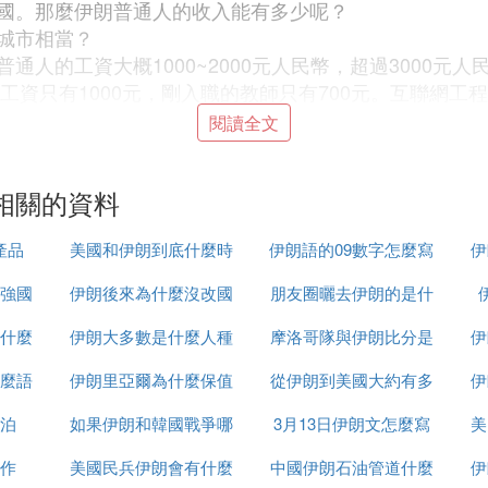
國。那麼伊朗普通人的收入能有多少呢？
城市相當？
通人的工資大概1000~2000元人民幣，超過3000元
工資只有1000元，剛入職的教師只有700元。互聯網工
人的收入就是全家收入。
閱讀全文
動，所以可以推測伊朗底層人的生活會更加貧困。因為工
貧民生育率很高。
相關的資料
。亞洲開發銀行(ADB)在近期發表的一份調查報告中說
產品
美國和伊朗到底什麼時
伊朗語的09數字怎麼寫
伊
台灣和新加坡。而中國大陸和印度人均收入仍然比較靠後
距。
強國
伊朗後來為什麼沒改國
候打
朋友圈曬去伊朗的是什
區進行了調查，重點集中在實際人均消費支出的花費上，
在整個亞太地區生活水平最高，人均年消費支出高達1253
什麼
伊朗大多數是什麼人種
名
摩洛哥隊與伊朗比分是
麼梗
伊
麼語
伊朗里亞爾為什麼保值
從伊朗到美國大約有多
多少
伊
區兩個最大的經濟體，但這兩個國家的人均收入並不算高。
太地區最貧窮的5個國家分別是：尼泊爾、孟加拉國、寮國
泊
如果伊朗和韓國戰爭哪
3月13日伊朗文怎麼寫
少千米
美
作
美國民兵伊朗會有什麼
個贏
中國伊朗石油管道什麼
伊