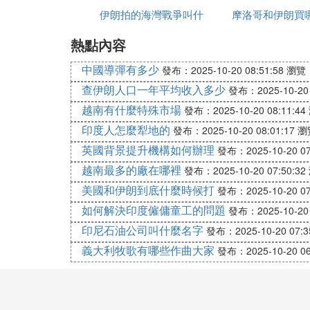
一、伊朗的經濟水平如何？
伊朗拍的海灣戰爭叫什
摩洛哥和伊朗買
伊朗的經濟狀況遠不如中國。伊朗位於中東波
熱點內容
麼名字
石油儲量居世界第五。然而，2017年伊朗的
徽省超過6300萬，伊朗的人均GDP顯然低於
中國導彈有多少
發布：2025-10-20 08:51:58
瀏覽：
國的人均GDP已超過1萬美元。因此，綜
查伊朗人口一年平均收入多少
發布：2025-10-20 
二、伊朗的生活水平如何，與我國哪個城市
越南有什麼特殊市場
發布：2025-10-20 08:11:44
據曾在伊朗旅遊和工作的人士描述，伊朗普通
印度人怎麼犁地的
發布：2025-10-20 08:01:17
瀏
中位數工資也不超過2000元。普通中小學教
英國背景提升機構如何辦理
發布：2025-10-20 07
許多女性沒有工作機會，因此，許多家庭的
資低，許多城市家庭不希望有孩子，導致伊
越南最多的廠在哪裡
發布：2025-10-20 07:50:32
三、中國整體生活水平在世界排名如何？
美國和伊朗到底什麼時候打
發布：2025-10-20 07
中國大陸的人均生活水平在世界排名第128
如何解決印度僱傭童工的問題
發布：2025-10-20 
衡量，中國香港的生活水平最高，其次是中
印尼石油公司叫什麼名字
發布：2025-10-20 07:3
實際消費支出的增長仍有較大差距。亞洲開
義大利牧歌有哪些作曲大家
發布：2025-10-20 06
反映受調查者的實際生活水平。調查發現，按
19美元)，緊隨其後的是中國台灣、新加
中國人均年消費支出僅為1470美元，而印
和越南。