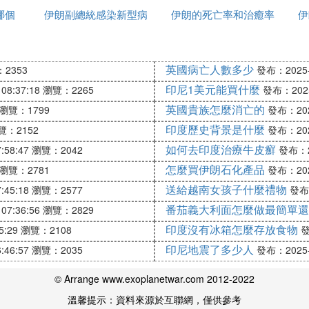
哪個
伊朗副總統感染新型病
反應
伊朗的死亡率和治癒率
時候建完
伊
斯灣沿岸，國土面積164.5萬平方公里，人口約8200
毒有多少
為什麼都高
GDP僅為4395.14億美元，與中國北京市和安徽省的GD
北京和安徽。2017年，伊朗人均GDP為5415美元，而
英國病亡人數多少
2353
發布：2025-1
合來看，伊朗的經濟狀況不如中國。
印尼1美元能買什麼
08:37:18
瀏覽：2265
發布：2025-
相當？
英國貴族怎麼消亡的
瀏覽：1799
發布：2025
人的工資大約在1000至2000元人民幣之間，能超過3
印度歷史背景是什麼
覽：2152
發布：2025
師的工資約為1000元，新入職教師僅能拿到700元。互
如何去印度治療牛皮癬
:58:47
瀏覽：2042
發布：20
收入主要依靠男性。由於這些人員主要在城市活動，可以
朗的生育率與中國相差無幾。實際上，底層貧困家庭的生
怎麼買伊朗石化產品
瀏覽：2781
發布：2025
送給越南女孩子什麼禮物
:45:18
瀏覽：2577
發布：
位。亞洲開發銀行(ADB)在近期發布的一份調查報告中
番茄義大利面怎麼做最簡單還
07:36:56
瀏覽：2829
國台灣和新加坡。中國大陸和印度的人均收入相對較低。
印度沒有冰箱怎麼存放食物
5:29
瀏覽：2108
發
發銀行對亞太地區的23個國家和地區進行了調查，重點
印尼地震了多少人
:46:57
瀏覽：2035
發布：2025-1
人均消費支出衡量，中國香港在亞太地區生活水平最高，人均
坡、汶萊和中國澳門。盡管中國和印度已成為亞太地區的兩
© Arrange www.exoplanetwar.com 2012-2022
度僅為1202美元。按照這一標准，亞太地區最貧窮的5
溫馨提示：資料來源於互聯網，僅供參考