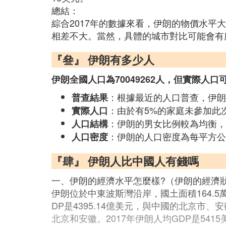
總結：
綜合2017年的數據來看，伊朗的物價水平
相差不大。當然，具體的城市對比可能會有
『叄』 伊朗有多少人
伊朗全國人口為70049262人，但實際人
：根據最近的人口普查，伊朗的
普查結果
：由於有5%的家庭未參加此次
實際人口
：伊朗的男女比例較為均衡，為5
人口結構
：伊朗的人口密度為每平方公
人口密度
『肆』 伊朗人比中國人有錢嗎
一、伊朗的經濟水平怎麼樣?（伊朗的經濟
伊朗位於中東波斯灣沿岸，國土面積164.5
DP是4395.14億美元，與中國的北京市
北京和安徽。2017年伊朗人均GDP是541