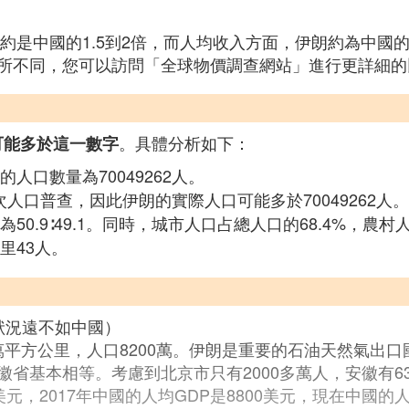
大約是中國的1.5到2倍，而人均收入方面，伊朗約為中國
所不同，您可以訪問「全球物價調查網站」進行更詳細的
。具體分析如下：
口可能多於這一數字
人口數量為70049262人。
人口普查，因此伊朗的實際人口可能多於70049262人。
0.9∶49.1。同時，城市人口占總人口的68.4%，農村人
里43人。
狀況遠不如中國）
萬平方公里，人口8200萬。伊朗是重要的石油天然氣出口
、安徽省基本相等。考慮到北京市只有2000多萬人，安徽有6
5美元，2017年中國的人均GDP是8800美元，現在中國