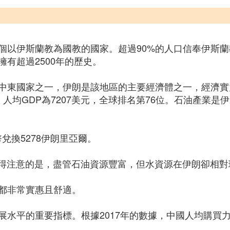
個以伊斯蘭教為國教的國家。超過90%的人口信奉伊斯
有超過2500年的歷史。
中東國家之一，伊朗是該地區的主要經濟體之一，經濟實力
1位，人均GDP為7207美元，全球排名第76位。石油產
幣兌換5278伊朗里亞爾。
。值得注意的是，盡管石油資源豐富，但水資源在伊朗卻相
都非常實惠且舒適。
水平的重要指標。根據2017年的數據，中國人均購買力平價（