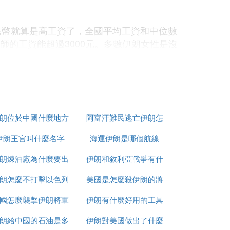
人民幣就算是高工資了，全國平均工資和中位數
程師的工資能超過3000元。多數伊朗女性是沒
資低，很多城市普通家庭不想要孩子，導致
，在亞洲和太平洋地區，按人均收入衡量的
朗位於中國什麼地方
阿富汗難民逃亡伊朗怎
。報告中說，相比於中國經濟的增長速度，
伊朗王宮叫什麼名字
海運伊朗是哪個航線
麼辦
這一指標最能反映受調查者的實際生活水平。
03港元(約合16019美元)，緊隨其後的
朗煉油廠為什麼要出
伊朗和敘利亞戰爭有什
朗怎麼不打擊以色列
售
美國是怎麼殺伊朗的將
麼區別
中國人均每年消費支出僅為1470美元，而
、柬埔寨和越南。
國怎麼襲擊伊朗將軍
伊朗有什麼好用的工具
軍的
朗給中國的石油是多
的
伊朗對美國做出了什麼