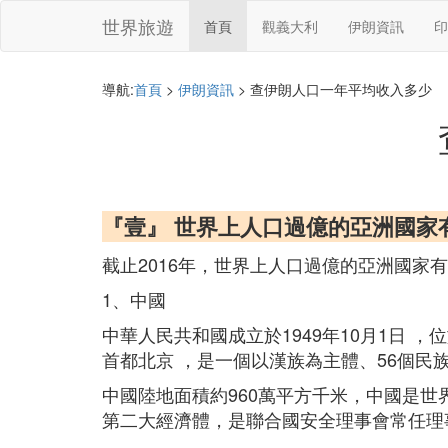
世界旅遊
首頁
觀義大利
伊朗資訊
印
導航:
首頁
>
伊朗資訊
> 查伊朗人口一年平均收入多少
『壹』 世界上人口過億的亞洲國家
截止2016年，世界上人口過億的亞洲國家有
1、中國
中華人民共和國成立於1949年10月1日
首都北京 ，是一個以漢族為主體、56個民
中國陸地面積約960萬平方千米，中國是世界
第二大經濟體，是聯合國安全理事會常任理