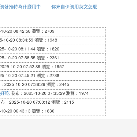
朗發推特為什麼用中
少一桶
你來自伊朗用英文怎麼
反應
萬。作為重要的石油和天然氣出口國，伊朗的
文
說
P相當。由於北京市人口不到2000萬，而安
中國同年的人均GDP為8800美元。目前，中
0-20 08:42:58
瀏覽：2709
10-20 08:34:59
瀏覽：1948
-10-20 08:11:44
瀏覽：1826
000元人民幣被視為高工資。全國平均工資和
-10-20 07:58:55
瀏覽：2361
聯網工程師的工資才能超過3000元。在伊朗，
25-10-20 07:52:39
瀏覽：1957
推測伊朗底層人民的生活更為貧困。由於工
育率反而更高。
-10-20 07:45:21
瀏覽：2738
2025-10-20 07:38:26
瀏覽：2445
指出，在亞洲和太平洋地區，按照人均收入來
好吃
發布：2025-10-20 07:35:29
瀏覽：1974
報告指出，盡管中國經濟增長迅速，但居民
布：2025-10-20 07:00:12
瀏覽：2115
關注實際人均消費支出的水平，這一指標最能
0-20 06:43:13
瀏覽：1830
年消費支出達到125303港元(約合160
個最大經濟體，但兩國的人均收入並不高。
個國家分別是尼泊爾、孟加拉國、寮國、柬埔寨