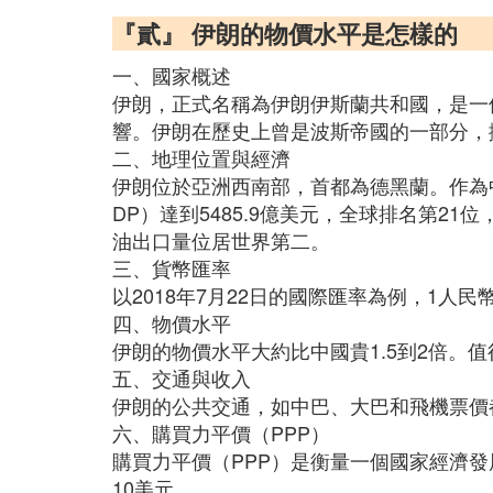
『貳』 伊朗的物價水平是怎樣的
一、國家概述
伊朗，正式名稱為伊朗伊斯蘭共和國，是一
響。伊朗在歷史上曾是波斯帝國的一部分，擁
二、地理位置與經濟
伊朗位於亞洲西南部，首都為德黑蘭。作為
DP）達到5485.9億美元，全球排名第2
油出口量位居世界第二。
三、貨幣匯率
以2018年7月22日的國際匯率為例，1人民
四、物價水平
伊朗的物價水平大約比中國貴1.5到2倍
五、交通與收入
伊朗的公共交通，如中巴、大巴和飛機票價
六、購買力平價（PPP）
購買力平價（PPP）是衡量一個國家經濟發展
10美元。