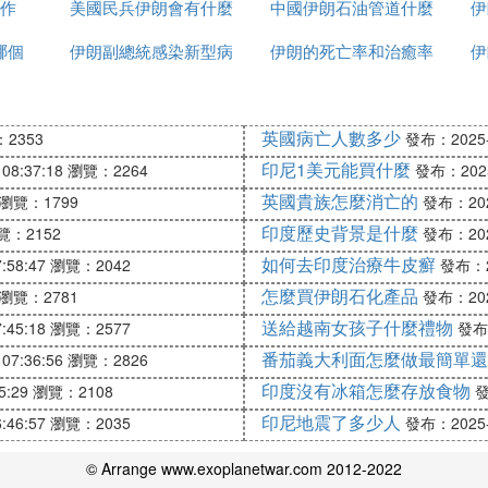
作
美國民兵伊朗會有什麼
個贏
中國伊朗石油管道什麼
伊
哪個
伊朗副總統感染新型病
反應
伊朗的死亡率和治癒率
時候建完
伊
毒有多少
為什麼都高
英國病亡人數多少
2353
發布：2025-1
印尼1美元能買什麼
08:37:18
瀏覽：2264
發布：2025-
英國貴族怎麼消亡的
瀏覽：1799
發布：2025
印度歷史背景是什麼
覽：2152
發布：2025
如何去印度治療牛皮癬
:58:47
瀏覽：2042
發布：20
怎麼買伊朗石化產品
瀏覽：2781
發布：2025
送給越南女孩子什麼禮物
:45:18
瀏覽：2577
發布：
番茄義大利面怎麼做最簡單還
07:36:56
瀏覽：2826
印度沒有冰箱怎麼存放食物
5:29
瀏覽：2108
發
印尼地震了多少人
:46:57
瀏覽：2035
發布：2025-1
© Arrange www.exoplanetwar.com 2012-2022