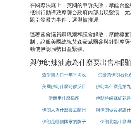
在國際法庭上，英國的申訴失敗，摩薩台堅
抵制行動導致摩薩台政府內部出現裂痕，尤
題引發暴力事件，選舉被推遲。
隨著國會議員辭職潮和議會解散，摩薩檯面
制，說服美國總統艾森豪威爾參與針對摩薩
動使伊朗局勢日益緊張。
與伊朗煉油廠為什麼要出售相關
查伊朗人口一年平均收
怎麼買伊朗石化
美國伊朗什麼時候反目
入多少
伊朗為什麼是第九
伊朗用什麼插座
伊朗特級藏紅花是
伊朗人為什麼要去蘭州
與伊朗做貿易說什
伊朗是哪個國家的牌子
伊朗北臨什麼湖
種