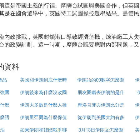
稱這是帝國主義的行徑。摩薩台試圖與美國合作，但英國首
其是在國會選舉中，英國特工試圖操控選舉結果。盡管民
臨內政挑戰，英國封鎖港口導致經濟危機，煉油廠工人失
台的政變計劃。這一時期，摩薩台既要應對內部問題，又
的資料
產品
美國和伊朗到底什麼時
伊朗語的09數字怎麼寫
伊
強國
伊朗後來為什麼沒改國
候打
朋友圈曬去伊朗的是什
什麼
伊朗大多數是什麼人種
名
摩洛哥隊與伊朗比分是
麼梗
伊
麼語
伊朗里亞爾為什麼保值
從伊朗到美國大約有多
多少
伊
泊
如果伊朗和韓國戰爭哪
3月13日伊朗文怎麼寫
少千米
美