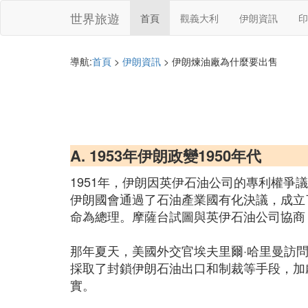
世界旅遊
首頁
觀義大利
伊朗資訊
印
導航:
首頁
>
伊朗資訊
> 伊朗煉油廠為什麼要出售
A. 1953年伊朗政變1950年代
1951年，伊朗因英伊石油公司的專利權
伊朗國會通過了石油產業國有化決議，成立
命為總理。摩薩台試圖與英伊石油公司協商
那年夏天，美國外交官埃夫里爾·哈里曼訪
採取了封鎖伊朗石油出口和制裁等手段，加
實。