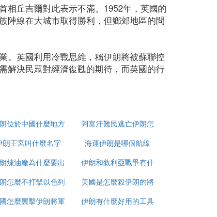
相丘吉爾對此表示不滿。1952年，英國的
族陣線在大城市取得勝利，但鄉郊地區的問
業。英國利用冷戰思維，稱伊朗將被蘇聯控
需解決民眾對經濟復甦的期待，而英國的行
朗位於中國什麼地方
阿富汗難民逃亡伊朗怎
伊朗王宮叫什麼名字
海運伊朗是哪個航線
麼辦
朗煉油廠為什麼要出
伊朗和敘利亞戰爭有什
朗怎麼不打擊以色列
售
美國是怎麼殺伊朗的將
麼區別
國怎麼襲擊伊朗將軍
伊朗有什麼好用的工具
軍的