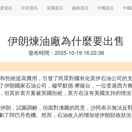
度資訊
印尼資訊
英國資訊
越南資訊
中國資訊
中國
伊朗煉油廠為什麼要出售
發布時間：2025-10-19 16:22:38
爭議和拒絕提高費用，引發了民眾對國有化英伊石油公司的
了伊朗國家石油公司，穆罕默德·摩薩台，一位受過西方
，但其折衷方案被英國拒絕，英方在沒有美國支持的情況
問伊朗，試圖調解，但面對沸騰的民意，沙阿表示無法反
劇了阿巴丹危機。然而，石油收入的增加使伊朗財政狀況