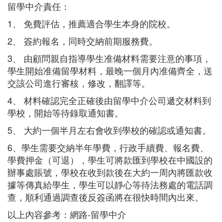
留學中介責任：
1、 免費評估，推薦適合學生本身的院校。
2、 簽約報名，同時交納前期服務費。
3、 由顧問親自指導學生准備材料需要注意的事項，
學生開始准備留學材料，最晚一個月內准備齊全，送
交該公司進行審核，修改，翻譯等。
4、 材料確認完全正確後由留學中介公司遞交材料到
學校，開始等待錄取通知書。
5、 大約一個半月左右會收到學校的確認或通知書。
6、學生需要交納半年學費，行政手續費、報名費、
學費押金（可退），學生可將款匯到學校在中國設的
辦事處賬號，學校在收到款後在大約一周內將匯款收
據等傳真給學生，學生可以靜心等待法務處的電話調
查，順利通過調查後反簽函將在很快時間內出來。
以上內容參考：網路-留學中介