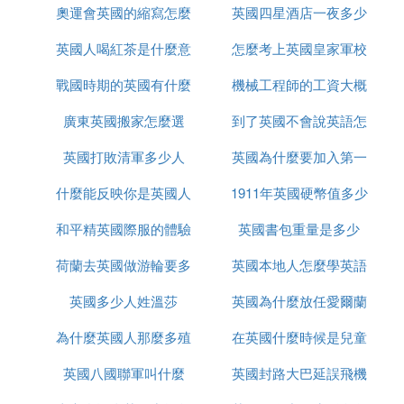
樓主選擇留學中介機構，首先要看的就是中介是否具
奧運會英國的縮寫怎麼
是什麼
英國四星酒店一夜多少
什麼很厲害
有留學辦理資質。如果選擇了沒有資質的「黑中
介」，不僅發生問題的風險較大，消費者權益也較難
英國人喝紅茶是什麼意
改了
怎麼考上英國皇家軍校
錢
得到維護，到時候耽誤的是學生的留學申請時機。
戰國時期的英國有什麼
思
機械工程師的工資大概
⑸ 出國留學需要先弄懂什麼叫做背景提升
廣東英國搬家怎麼選
事件
到了英國不會說英語怎
多少英國
為什麼國外留學需要背景提升。讓最專業的回來告訴
英國打敗清軍多少人
英國為什麼要加入第一
麼辦
你。
什麼能反映你是英國人
1911年英國硬幣值多少
次世界大戰
首先我們明確背景提升的概念是什麼，才會了解為什
麼國外留學要進行背景提升，或者了解為什麼所有人
和平精英國際服的體驗
英國書包重量是多少
錢
都需要進行背景提升？
荷蘭去英國做游輪要多
服如何上去
英國本地人怎麼學英語
背景提升概念起源是什麼？
英國多少人姓溫莎
久
英國為什麼放任愛爾蘭
背景提升說白了就是提升綜合競爭力，也就是說除開
了學位，證書，GPA，成績，雅思，托福等等一切硬
為什麼英國人那麼多殖
在英國什麼時候是兒童
獨立
性成績之外的軟實力的綜合稱呼。不要看背景提升在
英國八國聯軍叫什麼
民地
英國封路大巴延誤飛機
節
留學業界火爆，其實我們國家的家長在這個方面早就
遙遙領先世界，君不見各種興趣愛好班，各種比賽獲