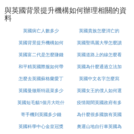
與英國背景提升機構如何辦理相關的資
⑶ 英國留學中介費要多少
料
金吉列作為知名的英國留學中介機構，其收費標准相
對較高。一般來說，英國留學中介機構的收費在1000
英國病亡人數多少
英國貴族怎麼消亡的
0至18000元之間，而金吉列的收費通常在15000元左
英國背景提升機構如何
英國聖瑪麗大學怎麼讀
右，涵蓋全套的留學申請（含文書服務），申請3至6
所院校。
英國富二代是怎麼賺錢
辦理
英國道路上的線怎麼看
需要注意的是，不同地區和不同高校的金吉列中介費
和平精英國際服如何帶
的
英國為什麼通過立法加
可能會有所不同，建議直接聯系金吉列官方或當地分
怎麼去英國蘇格蘭愛丁
槍進出生島
英國中文名字怎麼寫
強社會保障
支機構進行咨詢。同時，在選擇留學中介機構時，除
了考慮價格因素外，還需要考慮機構的資質、專業
英國曼徹斯特蔬菜多少
堡
英國女王的僕人如何選
度、服務質量和口碑等方面，綜合評估後再做出選
英國短毛貓1個月大吃什
錢
疫情期間英國政府有多
的
擇。點擊了解各國留學信息
寄手機到英國多少錢
麼
為什麼很多國旗有英國
少錢
⑷ 英國留學的中介應該怎麼選擇
英國科學中心金皇冠獎
奧運山地自行車英國為