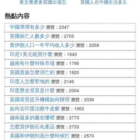
東京奧運會英國出場怎
英國人在中國生活多久
延誤怎麼辦
獎加分項？這些都是背景提升的范疇。那麼為什麼我
們國家沒有背景提升的概念呢？答案也就是八個字：
熱點內容
麼是中文
沒有規劃，盲目跟風。
中國導彈有多少
瀏覽：2347
現在，我們把有規劃，有目標，有發展的，且能夠提
英國病亡人數多少
瀏覽：2705
升軟性實力的活動統一稱為背景提升活動。
查伊朗人口一年平均收入多少
瀏覽：2259
向左轉|向右轉
印尼1美元能買什麼
瀏覽：1943
（國際義工活動）
越南有什麼特殊市場
瀏覽：1795
英國貴族怎麼消亡的
瀏覽：1820
社會類背景提升：主要在培養學生的社會責任感，團
印度人怎麼犁地的
隊寫作能力，回報社區，社會的心態。同時，通過類
瀏覽：2146
似於動物保護，志願教育，社區幫扶等多種義工活
印度歷史背景是什麼
瀏覽：2354
動，不僅僅能夠拓展自己的眼界，體驗更多文化內
英國背景提升機構如何辦理
瀏覽：2036
涵，還有機會遇見志同道合的朋友。同樣，義工工作
如何去印度治療牛皮癬
瀏覽：1952
時間也能為將來申請和工作打下優良基礎。
越南最多的廠在哪裡
瀏覽：2773
當然，除開以上幾個部分，依然有著專業技能培訓，
怎麼買伊朗石化產品
瀏覽：2733
很多不太專業的機構推薦的類似游學，研學等背景提
美國和伊朗到底什麼時候打
瀏覽：2570
升活動也可以算作好玩一點的背景提升活動，但是含