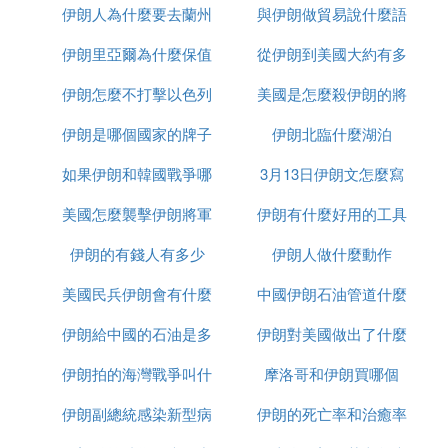
參考文獻：《中東史》、《敘利亞史》。
伊朗人為什麼要去蘭州
售
與伊朗做貿易說什麼語
麼區別
㈡ 伊朗,朝鮮,古巴,巴基斯坦,敘利亞的軍事
伊朗里亞爾為什麼保值
從伊朗到美國大約有多
種
實力分別怎樣誰最強誰
伊朗怎麼不打擊以色列
美國是怎麼殺伊朗的將
少千米
伊朗、朝鮮、古巴、巴基斯坦、敘利亞的軍事實力各
伊朗是哪個國家的牌子
伊朗北臨什麼湖泊
軍的
有特點，但若要評判誰最強，這是一個相對復雜的問
題，因為它涉及多個因素，如武器裝備、訓練水平、
如果伊朗和韓國戰爭哪
3月13日伊朗文怎麼寫
軍事戰略等。在這五個國家中，伊朗的軍事實力可能
美國怎麼襲擊伊朗將軍
個贏
伊朗有什麼好用的工具
相對較強。
伊朗擁有相對龐大的軍隊規模和現代化的武器裝備，
伊朗的有錢人有多少
的
伊朗人做什麼動作
尤其是其導彈能力在中東地區頗具威懾力。此外，伊
美國民兵伊朗會有什麼
中國伊朗石油管道什麼
朗在地區沖突中積累了一定的實戰經驗，這也有助於
提升其整體軍事實力。
伊朗給中國的石油是多
反應
伊朗對美國做出了什麼
時候建完
朝鮮的軍事實力也不容小覷，尤其是其導彈和核武器
的發展，使得朝鮮在地區安全格局中佔有重要位置。
伊朗拍的海灣戰爭叫什
少一桶
摩洛哥和伊朗買哪個
反應
然而，其軍事力量的現代化程度和實戰經驗可能與伊
伊朗副總統感染新型病
麼名字
伊朗的死亡率和治癒率
朗相比略遜一籌。