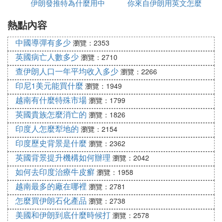
古巴、巴基斯坦和敘利亞的軍事實力則各有千秋。古
伊朗發推特為什麼用中
毒有多少
你來自伊朗用英文怎麼
為什麼都高
巴雖然軍隊規模不大，但其在拉丁美洲地區具有一定
熱點內容
文
說
的影響力。巴基斯坦作為南亞的重要國家，其軍隊在
反恐和邊境安全方面有著豐富的經驗。敘利亞近年來
中國導彈有多少
瀏覽：2353
則飽受戰亂之苦，其軍隊在實戰中得到了鍛煉，但同
英國病亡人數多少
瀏覽：2710
時也遭受了重大損失。
查伊朗人口一年平均收入多少
瀏覽：2266
綜合考慮，伊朗在這五個國家中可能擁有最強的軍事
印尼1美元能買什麼
實力，主要得益於其龐大的軍隊規模、現代化的武器
瀏覽：1949
裝備以及地區沖突中的實戰經驗。然而，軍事實力並
越南有什麼特殊市場
瀏覽：1799
非絕對，還受到政治、經濟等多方面因素的影響。
英國貴族怎麼消亡的
瀏覽：1826
至於誰最弱，這也是一個相對的問題。敘利亞由於長
印度人怎麼犁地的
瀏覽：2154
期戰亂，其軍事力量可能受到了較大削弱，相對而
印度歷史背景是什麼
瀏覽：2362
言，在這五個國家中可能處於較弱的地位。但這並不
英國背景提升機構如何辦理
瀏覽：2042
意味著敘利亞的軍事實力可以忽略不計，其在實戰中
如何去印度治療牛皮癬
瀏覽：1958
仍表現出一定的抵抗力和韌性。
越南最多的廠在哪裡
瀏覽：2781
怎麼買伊朗石化產品
瀏覽：2738
美國和伊朗到底什麼時候打
瀏覽：2578