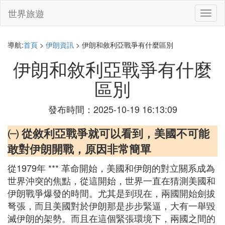
世界旅遊
切
換
導
航
導航:
首頁
>
伊朗資訊
> 伊朗和敘利亞戰爭有什麼區別
伊朗和敘利亞戰爭有什麼
區別
發布時間：2025-10-19 16:13:09
㈠ 從敘利亞戰爭就可以看到，美國不可能
敢對伊朗開戰，原因非常簡單
從1979年 *** 革命開始，美國和伊朗的對立關系成為
世界沖突的焦點，從這開始，世界一直在猜測美國和
伊朗戰爭爆發的時間。尤其是到現在，兩國開始劍拔
弩張，而且美國對於伊朗那是步步緊逼，大有一舉毀
滅伊朗的架勢。而且在這個緊張環境下，兩國之間的