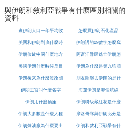
而且伊朗在神權統治下，百姓思想更加團結一致，更
與伊朗和敘利亞戰爭有什麼區別相關的
加的統一，這必然使得伊朗比敘利亞要難打幾十倍。
資料
此外伊朗的武器很厲害，有很多導彈和火箭炮，能夠
自己生產很多武器，而且其國內多山地和高原，易守
查伊朗人口一年平均收
怎麼買伊朗石化產品
難攻，比較適合打游擊戰爭，這一點讓美國望而卻
美國和伊朗到底什麼時
入多少
伊朗語的09數字怎麼寫
步。
伊朗位於中國什麼地方
候打
阿富汗難民逃亡伊朗怎
因為一旦發動伊朗戰爭，那麼整個的損失可能是史無
前例的，死傷人數可能幾倍於阿富汗，或者伊拉克。
美國伊朗什麼時候反目
伊朗為什麼是第九強國
麼辦
據保守估計，如果美國打伊朗，那麼美國大兵的傷亡
總數將超過10萬人，對此，美國很難承受。
伊朗後來為什麼沒改國
朋友圈曬去伊朗的是什
而且即使能承受，發動戰爭的總統，肯定會因為戰爭
伊朗王宮叫什麼名字
名
海運伊朗是哪個航線
麼梗
的損失而下台，這是吃力不討好的事情，沒有那個總
伊朗用什麼插座
伊朗特級藏紅花是什麼
統敢這么做。所以美國連發動敘利亞戰爭的勇氣都沒
有，因此，不可能敢於發動伊朗戰爭。因為對於美國
伊朗大多數是什麼人種
摩洛哥隊與伊朗比分是
來說，還是用支援花點錢的方式最劃算，根本不敢派
美國大兵上。
伊朗煉油廠為什麼要出
伊朗和敘利亞戰爭有什
多少