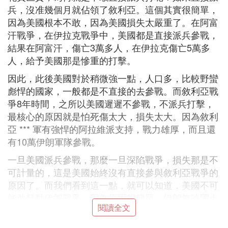
兵，沒准幾個月就佔領了敘利亞。這個其實很簡單，
因為美國根本不敢，因為美國損失太嚴重了。在阿富
汗戰爭，在伊拉克戰爭中，美國都是直接派兵參戰，
結果在阿富汗，傷亡3萬多人，在伊拉克傷亡5萬多
人，給予美國那是慘重的打擊。
因此，此後美國對於稍微強一點，人口多，比較野蠻
彪悍的國家，一般都是不直接的去參戰。而敘利亞戰
爭8年時間，之所以美國遲遲不參戰，不派兵打擊，
最核心的原因就是怕死傷太大，損失太大。因為敘利
亞 *** 軍有強悍的阿拉維派支持，戰力雄厚，而且還
有10萬伊朗軍隊參戰。
一旦美國派兵參戰，那麼一旦深陷戰爭，損失那是不
可計量的，這是美國始終沒有直接參與敘利亞戰爭的
原因了。而我們看到這一點，就可以知道，美國不可
能敢發動伊朗戰爭，因為原因很簡單。伊朗無論國土
閱讀全文
還是人口，那是敘利亞的好多倍，整個綜合國力不在
一個層次上。