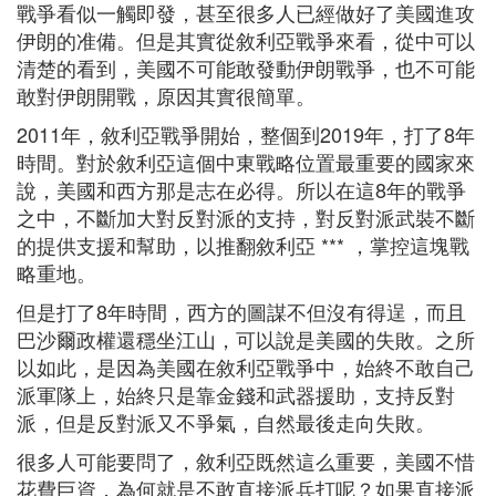
戰爭看似一觸即發，甚至很多人已經做好了美國進攻
伊朗的准備。但是其實從敘利亞戰爭來看，從中可以
清楚的看到，美國不可能敢發動伊朗戰爭，也不可能
敢對伊朗開戰，原因其實很簡單。
2011年，敘利亞戰爭開始，整個到2019年，打了8年
時間。對於敘利亞這個中東戰略位置最重要的國家來
說，美國和西方那是志在必得。所以在這8年的戰爭
之中，不斷加大對反對派的支持，對反對派武裝不斷
的提供支援和幫助，以推翻敘利亞 *** ，掌控這塊戰
略重地。
但是打了8年時間，西方的圖謀不但沒有得逞，而且
巴沙爾政權還穩坐江山，可以說是美國的失敗。之所
以如此，是因為美國在敘利亞戰爭中，始終不敢自己
派軍隊上，始終只是靠金錢和武器援助，支持反對
派，但是反對派又不爭氣，自然最後走向失敗。
很多人可能要問了，敘利亞既然這么重要，美國不惜
花費巨資，為何就是不敢直接派兵打呢？如果直接派