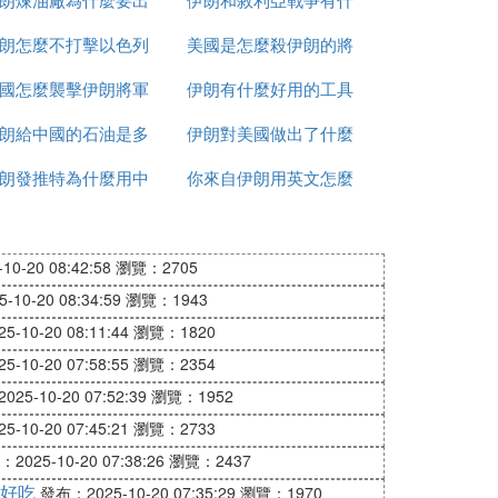
朗怎麼不打擊以色列
售
美國是怎麼殺伊朗的將
麼區別
國怎麼襲擊伊朗將軍
伊朗有什麼好用的工具
軍的
朗給中國的石油是多
的
伊朗對美國做出了什麼
朗發推特為什麼用中
少一桶
你來自伊朗用英文怎麼
反應
文
說
0-20 08:42:58
瀏覽：2705
10-20 08:34:59
瀏覽：1943
-10-20 08:11:44
瀏覽：1820
-10-20 07:58:55
瀏覽：2354
25-10-20 07:52:39
瀏覽：1952
-10-20 07:45:21
瀏覽：2733
2025-10-20 07:38:26
瀏覽：2437
好吃
發布：2025-10-20 07:35:29
瀏覽：1970