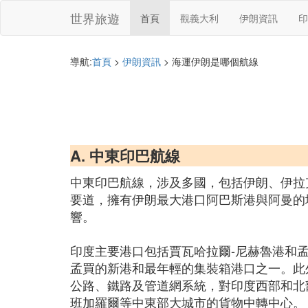
世界旅遊
首頁
觀義大利
伊朗資訊
印
導航:
首頁
>
伊朗資訊
> 海運伊朗是哪個航線
A. 中東印巴航線
中東印巴航線，涉及多國，包括伊朗、伊拉
要道，擁有伊朗最大港口阿巴斯港與阿曼的
響。
印度主要港口包括賈瓦哈拉爾-尼赫魯港和孟
孟買的新港和最年輕的集裝箱港口之一。此
公路、鐵路及管道網系統，對印度西部和北
班加羅爾等中東部大城市的貨物中轉中心。