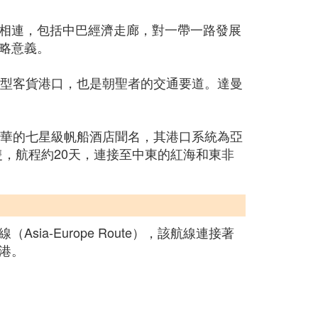
相連，包括中巴經濟走廊，對一帶一路發展
略意義。
大型客貨港口，也是朝聖者的交通要道。達曼
奢華的七星級帆船酒店聞名，其港口系統為亞
，航程約20天，連接至中東的紅海和東非
-Europe Route），該航線連接著
港。