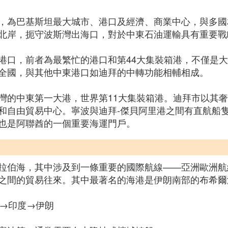
，為巴基斯坦最大城市、港口及經濟、商業中心，與多國
北岸，扼守波斯灣出海口，對於中東石油運輸具有重要戰
港口，前者為最繁忙的港口和第44大集裝箱港，不僅是
全國，與其他中東港口如迪拜的中轉功能相輔相成。
灣的中東第一大港，世界第11大集裝箱港。迪拜市以其
和自由貿易中心。寧波與迪拜-傑貝阿里港之間有直航船隻
也是阿聯酋的一個重要海運門戶。
海，其中涉及到一條重要的國際航線——亞洲歐洲航線（Asia
之間的貿易往來。其中最著名的海港是伊朗南部的布希爾
卡→印度→伊朗