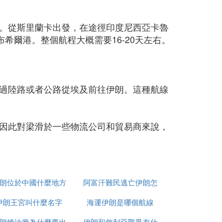
。從斯里蘭卡出發，在途徑印度尼西亞卡魯
布希爾港。整個航程大概需要16-20天左右。
過陸路或者公路從埃及前往伊朗。這種航線
因此對梁滑於一些物流公司和貿易商來說，
朗位於中國什麼地方
阿富汗難民逃亡伊朗怎
伊朗王宮叫什麼名字
海運伊朗是哪個航線
麼辦
朗煉油廠為什麼要出
伊朗和敘利亞戰爭有什