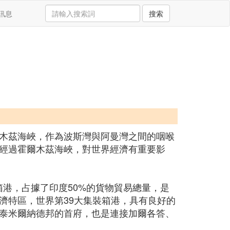
訊息
搜索
木茲海峽，作為波斯灣與阿曼灣之間的咽喉
經過霍爾木茲海峽，對世界經濟有重要影
箱港，占據了印度50%的貨物貿易總量，是
濟特區，世界第39大集裝箱港，具有良好的
泰米爾納德邦的首府，也是連接加爾各答、