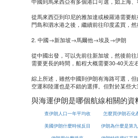
中國到馬來西亞有多個港口可選，如上海、
從馬來西亞到印尼的雅加達或梭羅港需要航
門島和泗水港之後，繼續前往印度孟買，然後到
2. 中國→新加坡→馬爾他→埃及→伊朗
從中國出發，可以先前往新加坡，然後前往
需要更長的時間，船程大概需要30-40天左
綜上所述，雖然中國到伊朗有海路可選，但
空運和陸運也是不錯的選擇。但對於某些大
與海運伊朗是哪個航線相關的資
查伊朗人口一年平均收
怎麼買伊朗石化
美國伊朗什麼時候反目
入多少
伊朗為什麼是第九
伊朗用什麼插座
伊朗特級藏紅花是