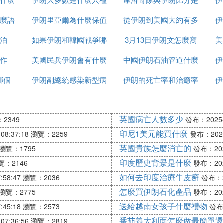
麼語
伊朗里亞爾為什麼保值
從伊朗到美國大約有多
多少
伊
泊
如果伊朗和韓國戰爭哪
3月13日伊朗文怎麼寫
少千米
美
作
美國民兵伊朗會有什麼
個贏
中國伊朗石油管道什麼
伊
哪個
伊朗副總統感染新型病
反應
伊朗的死亡率和治癒率
時候建完
伊
毒有多少
為什麼都高
英國病亡人數多少
2349
發布：2025-1
印尼1美元能買什麼
08:37:18
瀏覽：2259
發布：2025-
英國貴族怎麼消亡的
瀏覽：1795
發布：2025
印度歷史背景是什麼
覽：2146
發布：2025
如何去印度治療牛皮癬
:58:47
瀏覽：2036
發布：20
怎麼買伊朗石化產品
瀏覽：2775
發布：2025
送給越南女孩子什麼禮物
:45:18
瀏覽：2573
發布：
番茄義大利面怎麼做最簡單還
07:36:56
瀏覽：2819