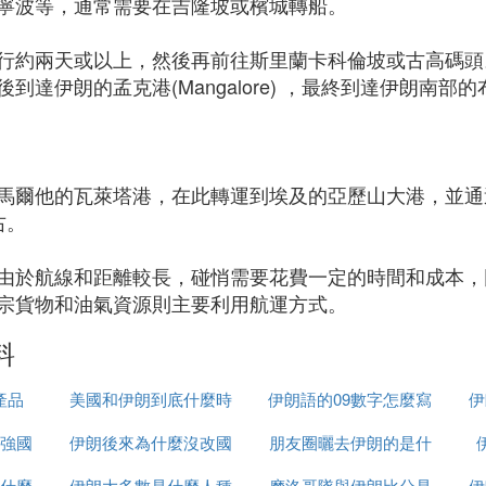
寧波等，通常需要在吉隆坡或檳城轉船。
行約兩天或以上，然後再前往斯里蘭卡科倫坡或古高碼頭
達伊朗的孟克港(Mangalore) ，最終到達伊朗南部的
馬爾他的瓦萊塔港，在此轉運到埃及的亞歷山大港，並通
右。
由於航線和距離較長，碰悄需要花費一定的時間和成本，
宗貨物和油氣資源則主要利用航運方式。
料
產品
美國和伊朗到底什麼時
伊朗語的09數字怎麼寫
伊
強國
伊朗後來為什麼沒改國
候打
朋友圈曬去伊朗的是什
什麼
伊朗大多數是什麼人種
名
摩洛哥隊與伊朗比分是
麼梗
伊