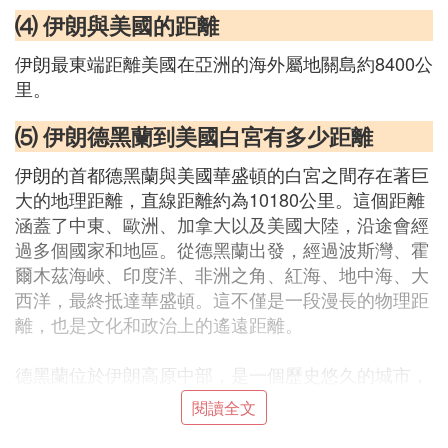
⑷ 伊朗與美國的距離
伊朗最東端距離美國在亞洲的海外屬地關島約8400公
里。
⑸ 伊朗德黑蘭到美國白宮有多少距離
伊朗的首都德黑蘭與美國華盛頓的白宮之間存在著巨
大的地理距離，直線距離約為10180公里。這個距離
涵蓋了中東、歐洲、加拿大以及美國大陸，沿途會經
過多個國家和地區。從德黑蘭出發，經過波斯灣、霍
爾木茲海峽、印度洋、非洲之角、紅海、地中海、大
西洋，最終抵達華盛頓。這不僅是一段漫長的物理距
離，也是文化和政治上的遙遠距離。
德黑蘭位於伊朗高原中部，是一個歷史悠久的城市，
擁有悠久的文化遺產和獨特的地理位置。而華盛頓則
閱讀全文
坐落在美國東海岸，是美國的政治和文化中心，白宮