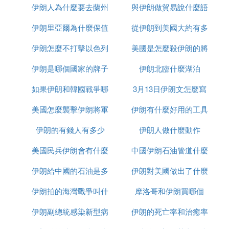
還體現在民間層面，如學生交流、學術合作、文化交
伊朗人為什麼要去蘭州
售
與伊朗做貿易說什麼語
麼區別
流項目等。
伊朗里亞爾為什麼保值
從伊朗到美國大約有多
種
從德黑蘭到華盛頓，這段距離不僅是一道物理障礙，
伊朗怎麼不打擊以色列
美國是怎麼殺伊朗的將
少千米
更是一場文化和政治的對話。通過這種對話，兩國之
間的了解和相互理解得以加深，為未來合作奠定了基
伊朗是哪個國家的牌子
伊朗北臨什麼湖泊
軍的
礎。
如果伊朗和韓國戰爭哪
3月13日伊朗文怎麼寫
⑹ 伊朗德黑蘭到美國白宮有多少距離
美國怎麼襲擊伊朗將軍
個贏
伊朗有什麼好用的工具
伊朗德黑蘭到美國外公有多遠距離，伊朗德黑蘭到美
伊朗的有錢人有多少
的
伊朗人做什麼動作
國白宮，他的距離可以通過高德地圖來測算。
美國民兵伊朗會有什麼
中國伊朗石油管道什麼
⑺ 美國🇺🇸本土離伊朗有多少公里
伊朗給中國的石油是多
反應
伊朗對美國做出了什麼
時候建完
美國本土離伊朗那至少是有差不多快3000公里應該有
吧。不過美國他打伊朗也不需要從本土發射導彈吧。
伊朗拍的海灣戰爭叫什
少一桶
摩洛哥和伊朗買哪個
反應
中東到處是他的軍事基地。
伊朗副總統感染新型病
麼名字
伊朗的死亡率和治癒率