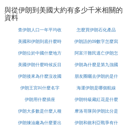
作為美國政府的象徵，承載著美國的歷史和政治使
命。從德黑蘭到華盛頓的距離，象徵著兩國之間的文
與從伊朗到美國大約有多少千米相關的
化和政治差異。
資料
這段距離對於普通人來說，意味著需要跨越數個國家
查伊朗人口一年平均收
怎麼買伊朗石化產品
和地區的復雜旅行安排。而對於國際關系來說，這段
美國和伊朗到底什麼時
入多少
伊朗語的09數字怎麼寫
距離則象徵著兩個國家之間需要進行的外交努力和溝
通。
伊朗位於中國什麼地方
候打
阿富汗難民逃亡伊朗怎
美國伊朗什麼時候反目
伊朗為什麼是第九強國
麼辦
從德黑蘭到華盛頓，盡管直線距離有10180公里，但
兩國之間實際的交往與合作遠比物理距離更加復雜。
伊朗後來為什麼沒改國
朋友圈曬去伊朗的是什
兩國之間的關系，往往受到歷史、文化、政治等因素
的影響，需要雙方通過長期的努力和溝通來建立和維
伊朗王宮叫什麼名字
名
海運伊朗是哪個航線
麼梗
護。
伊朗用什麼插座
伊朗特級藏紅花是什麼
盡管德黑蘭和華盛頓之間的距離遙遠，但兩國之間通
伊朗大多數是什麼人種
摩洛哥隊與伊朗比分是
過外交渠道、商業往來以及文化交流，仍然在不斷加
伊朗煉油廠為什麼要出
伊朗和敘利亞戰爭有什
多少
強彼此之間的聯系。這種聯系不僅體現在官方層面，