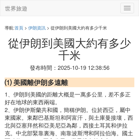
世界旅遊
切
換
導
航
導航:
首頁
>
伊朗資訊
> 從伊朗到美國大約有多少千米
從伊朗到美國大約有多少
千米
發布時間：2025-10-19 12:38:56
⑴ 美國離伊朗多遠離
1、伊朗到美國的距離大概是一萬多公里，差不多正
好在地球的東西兩端。
2、伊朗伊斯蘭共和國，簡稱伊朗。位於西亞，屬中
東國家。東鄰巴基斯坦和阿富汗，與土庫曼接壤，西
北與亞塞拜然和亞美尼亞為鄰，西接土耳其和伊拉
克。中北部緊靠裏海、南靠波斯灣和阿拉伯海。國土