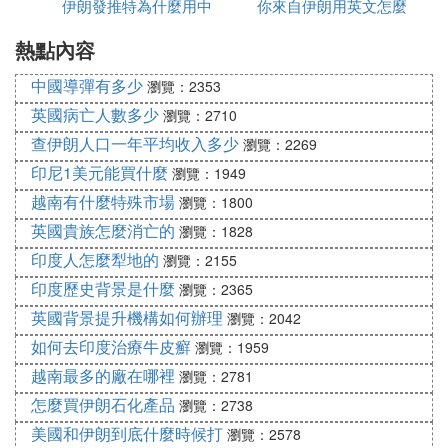
伊朗發推特為什麼用中
毒有多少
你來自伊朗用英文怎麼
為什麼都高
熱點內容
文
說
中國導彈有多少
瀏覽：2353
英國病亡人數多少
瀏覽：2710
查伊朗人口一年平均收入多少
瀏覽：2269
印尼1美元能買什麼
瀏覽：1949
越南有什麼特殊市場
瀏覽：1800
英國貴族怎麼消亡的
瀏覽：1828
印度人怎麼犁地的
瀏覽：2155
印度歷史背景是什麼
瀏覽：2365
英國背景提升機構如何辦理
瀏覽：2042
如何去印度治療牛皮癬
瀏覽：1959
越南最多的廠在哪裡
瀏覽：2781
怎麼買伊朗石化產品
瀏覽：2738
美國和伊朗到底什麼時候打
瀏覽：2578