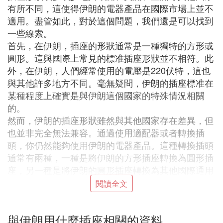
有所不同，這使得伊朗的電器產品在國際市場上並不
適用。盡管如此，對於這個問題，我們還是可以找到
一些線索。
首先，在伊朗，插座的形狀通常是一種獨特的方形或
圓形。這與國際上常見的標准插座形狀並不相符。此
外，在伊朗，人們經常使用的電壓是220伏特，這也
與其他許多地方不同。毫無疑問，伊朗的插座標准在
某種程度上確實是與伊朗這個國家的特殊情況相關
的。
然而，伊朗的插座形狀雖然與其他國家存在差異，但
也並非完全無法兼容。通過使用適配器或者轉換插
頭，你仍然能夠使用伊朗的電器產品。這種轉換插頭
通常有兩種，一種是將伊朗的方形插座轉換為圓形插
座，另一種是將伊朗的圓形插座轉換為其他國際通用
的插座形狀。只要你正確地使用適配器，你就可以在
閱讀全文
伊朗暢通無阻地使用各種電器產品。
總的來說，雖然有許多人未能了解伊朗的插座標准，
與伊朗用什麼插座相關的資料
然而通過適當的設備，我們依然可以處理這個問題。