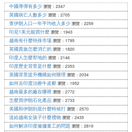
瑞典國醫療用途的插頭要求是注塑一體禁止接線插頭
中國導彈有多少
瀏覽：2347
使用。
英國病亡人數多少
瀏覽：2705
俄羅斯認證機構GOST規格要求中歐和東歐7/7插頭是
查伊朗人口一年平均收入多少
瀏覽：2259
16A的標准。
印尼1美元能買什麼
瀏覽：1943
越南有什麼特殊市場
瀏覽：1795
英國貴族怎麼消亡的
瀏覽：1820
印度人怎麼犁地的
瀏覽：2146
印度歷史背景是什麼
瀏覽：2353
英國背景提升機構如何辦理
瀏覽：2034
如何去印度治療牛皮癬
瀏覽：1952
越南最多的廠在哪裡
瀏覽：2772
怎麼買伊朗石化產品
瀏覽：2733
美國和伊朗到底什麼時候打
瀏覽：2570
送給越南女孩子什麼禮物
瀏覽：2435
如何解決印度僱傭童工的問題
瀏覽：2819