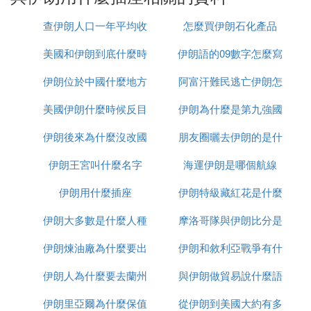
伊朗的插座形狀可能與國際標准不同，但並不意味著
查伊朗人口一年平均收
怎麼買伊朗石化產品
我們不能適應這種不同。只要我們學會正確地使用適
配器，我們就能夠在伊朗這個神秘國度中，輕松地享
美國和伊朗到底什麼時
入多少
伊朗語的09數字怎麼寫
受我們想要的電器產品。
所以，答案是：伊朗的插座標准與其他國家存在差
伊朗位於中國什麼地方
候打
阿富汗難民逃亡伊朗怎
異，通常為方形或圓形插座，電壓為220伏特。但通
美國伊朗什麼時候反目
伊朗為什麼是第九強國
麼辦
過使用適配器或轉換插頭，我們仍然能夠在伊朗使用
各種電器產品。
伊朗後來為什麼沒改國
朋友圈曬去伊朗的是什
『叄』 伊朗電器插座插足是什麼標准
伊朗王宮叫什麼名字
名
海運伊朗是哪個航線
麼梗
伊朗(Iran)插頭詳細信息
伊朗用什麼插座
伊朗特級藏紅花是什麼
地區：伊朗Iran
伊朗大多數是什麼人種
摩洛哥隊與伊朗比分是
說明：三極與德國相似
伊朗煉油廠為什麼要出
伊朗和敘利亞戰爭有什
多少
電流：16A
伊朗人為什麼要去蘭州
售
與伊朗做貿易說什麼語
麼區別
電壓：230V
伊朗里亞爾為什麼保值
從伊朗到美國大約有多
種