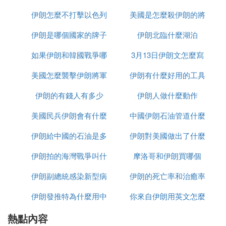
頻率：50Hz
伊朗怎麼不打擊以色列
美國是怎麼殺伊朗的將
少千米
轉換插頭：歐標/德標
伊朗是哪個國家的牌子
伊朗北臨什麼湖泊
軍的
確認指數：★★★
歐式插頭（兩圓）說明:
如果伊朗和韓國戰爭哪
3月13日伊朗文怎麼寫
歐標插頭（兩圓）的製造標准按CE標准執行。歐標
美國怎麼襲擊伊朗將軍
個贏
伊朗有什麼好用的工具
插頭在德國、奧地利、荷蘭、瑞典、挪威、芬蘭、俄
伊朗的有錢人有多少
的
伊朗人做什麼動作
羅斯等大部分歐洲國家使用，由於這個標准在整個歐
洲普遍使用，我們把它稱為是「歐洲大陸」的標准。
美國民兵伊朗會有什麼
中國伊朗石油管道什麼
插頭是兩個圓柱，跨距為19mm,接地級是通過兩側插
頭接地完成的。中歐和東歐7/7歐式插頭有嵌入式插
伊朗給中國的石油是多
反應
伊朗對美國做出了什麼
時候建完
腳，法國和比利時插座與之相似。在歐洲標准插座電
伊朗拍的海灣戰爭叫什
少一桶
摩洛哥和伊朗買哪個
反應
氣參數是10A-16A230ACV交流電源。歐標插座是世
界上最安全的插座，接地最特殊主要是考慮人得安
伊朗副總統感染新型病
麼名字
伊朗的死亡率和治癒率
全。因此也是世界上使用最廣泛的插頭標准。
伊朗發推特為什麼用中
毒有多少
你來自伊朗用英文怎麼
為什麼都高
註：義大利標插頭是三圓柱一條線，丹麥標和瑞士標
插頭是三圓柱成三角形狀，都是有直接接地級插腳。
熱點內容
文
說