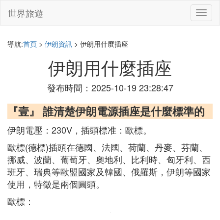
世界旅遊
切
換
導
航
導航:
首頁
>
伊朗資訊
> 伊朗用什麼插座
伊朗用什麼插座
發布時間：2025-10-19 23:28:47
『壹』 誰清楚伊朗電源插座是什麼標準的
伊朗電壓：230V，插頭標准：歐標。
歐標(德標)插頭在德國、法國、荷蘭、丹麥、芬蘭、
挪威、波蘭、葡萄牙、奧地利、比利時、匈牙利、西
班牙、瑞典等歐盟國家及韓國、俄羅斯，伊朗等國家
使用，特徵是兩個圓頭。
歐標：