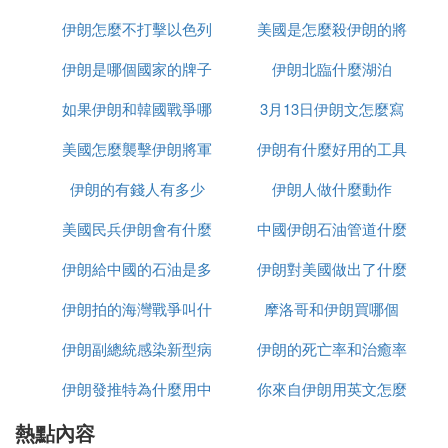
亞接壤，南部瀕臨波斯灣和阿曼灣，東部與阿富
伊朗怎麼不打擊以色列
美國是怎麼殺伊朗的將
少千米
汗及巴基斯坦相鄰，西部與伊拉克及土耳其相
鄰。它素有「歐亞陸橋」和「東西方空中走廊」
伊朗是哪個國家的牌子
伊朗北臨什麼湖泊
軍的
之稱，是連接中東、中亞、南亞和歐洲的樞紐，
還扼守全球石油運輸要道霍爾木茲海峽。
如果伊朗和韓國戰爭哪
3月13日伊朗文怎麼寫
：國土面積約164.5萬平方千米，首都
基本概況
美國怎麼襲擊伊朗將軍
個贏
伊朗有什麼好用的工具
為德黑蘭。官方語言是波斯語，伊斯蘭教為國
教，其中什葉派佔比91%、遜尼派佔7.8%。202
伊朗的有錢人有多少
的
伊朗人做什麼動作
4年人口約8855萬，以波斯人（66%）、亞塞拜
美國民兵伊朗會有什麼
中國伊朗石油管道什麼
然人（25%）為主。
：地處伊朗高原，位於阿爾卑斯—喜馬
自然環境
伊朗給中國的石油是多
反應
伊朗對美國做出了什麼
時候建完
拉雅山系中部，平均海拔約1000米，高原和山
地佔國土面積一半以上，沙漠約佔四分之一。東
伊朗拍的海灣戰爭叫什
少一桶
摩洛哥和伊朗買哪個
反應
部和內地屬大陸性的亞熱帶草原和沙漠氣候，西
伊朗副總統感染新型病
麼名字
伊朗的死亡率和治癒率
部山區多屬亞熱帶地中海式氣候。國內有四大水
系，大部分河流無法通航，中央高原分布著大量
伊朗發推特為什麼用中
毒有多少
你來自伊朗用英文怎麼
為什麼都高
鹽湖。
熱點內容
文
說
：伊朗古稱波斯，是著名的文明古國之
歷史文化