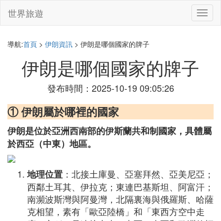
世界旅遊
切
換
導
航
導航:
首頁
>
伊朗資訊
> 伊朗是哪個國家的牌子
伊朗是哪個國家的牌子
發布時間：2025-10-19 09:05:26
① 伊朗屬於哪裡的國家
伊朗是位於亞洲西南部的伊斯蘭共和制國家，具體屬
於西亞（中東）地區。
：北接土庫曼、亞塞拜然、亞美尼亞；
地理位置
西鄰土耳其、伊拉克；東連巴基斯坦、阿富汗；
南瀕波斯灣與阿曼灣，北隔裏海與俄羅斯、哈薩
克相望，素有「歐亞陸橋」和「東西方空中走