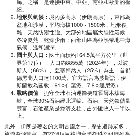
廊」之稱，是連接中東、中亞、南亞和歐洲的樞
紐。
：境內多高原（伊朗高原），東部為
地形與氣候
盆地和沙漠，平均海拔1000 - 1500米，地形復
雜，天然防禦性強。大部分地區屬大陸性氣候，
冬冷夏熱，乾燥少雨；西部山區為亞熱帶地中海
氣候，溫和濕潤。
：國土面積約164.5萬平方公里（世
國土與人口
界第17位），人口約8855萬（2024年），以波
斯人（66%）、亞塞拜然人（25%）為主，首都
德黑蘭人口達1100萬。官方語言為波斯語，伊
斯蘭教為國教（91%什葉派、7.8%遜尼派）。
：扼守全球石油運輸要道霍爾木茲海
戰略價值
峽，全球30%石油經此運輸。石油、天然氣儲量
豐富，石油產業是經濟支柱，占外匯收入一半以
上。
此外，伊朗是著名的文明古國之一，歷史遺跡眾多，
旅遊資源豐富，有27個項目被聯合國教科文組織列為