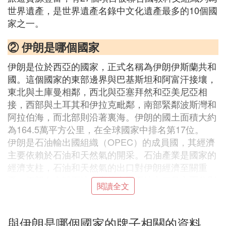
世界遺產，是世界遺產名錄中文化遺產最多的10個國
家之一。
② 伊朗是哪個國家
伊朗是位於西亞的國家，正式名稱為伊朗伊斯蘭共和
國。這個國家的東部邊界與巴基斯坦和阿富汗接壤，
東北與土庫曼相鄰，西北與亞塞拜然和亞美尼亞相
接，西部與土耳其和伊拉克毗鄰，南部緊鄰波斯灣和
阿拉伯海，而北部則沿著裏海。伊朗的國土面積大約
為164.5萬平方公里，在全球國家中排名第17位。
伊朗是石油輸出國組織（OPEC）的成員國，其經濟
主要依賴於石油和天然氣的開采。石油產業是國家的
經濟支柱，石油和天然氣的出口對伊朗經濟至關重
要。伊朗在全球石油生產能力和石油出口量方面分別
閱讀全文
位居第四和第二。
在自然資源方面，伊朗擁有豐富的石油、天然氣和煤
炭資源。截至2019年底，伊朗已探明的石油儲量達到
與伊朗是哪個國家的牌子相關的資料