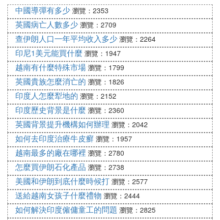
一，幾千年來在多個領域取得巨大成就，擁有眾
中國導彈有多少
瀏覽：2353
多文學瑰寶和歷史遺跡，有27個項目被列為世
英國病亡人數多少
瀏覽：2709
界遺產，是世界遺產名錄中文化遺產最多的10
查伊朗人口一年平均收入多少
瀏覽：2264
個國家之一。
印尼1美元能買什麼
瀏覽：1947
：屬於中低收入經濟體，長期受歐美國
經濟發展
越南有什麼特殊市場
家經濟制裁，經濟增長緩慢且不穩定，失業率
瀏覽：1799
高、通脹嚴重。第二產業是主導產業，石油和汽
英國貴族怎麼消亡的
瀏覽：1826
車產業為支柱產業；第一產業以種植業為主；第
印度人怎麼犁地的
瀏覽：2152
三產業以旅遊業、信息和通信產業為主。
印度歷史背景是什麼
瀏覽：2360
英國背景提升機構如何辦理
瀏覽：2042
④ 浼婃湕鏄灞炰簬鍝涓鍥藉
如何去印度治療牛皮癬
瀏覽：1957
1銆佷紛鏈楁槸涓涓鐙絝嬬殑鍥藉訛紝鍏ㄧО涓轟紛
越南最多的廠在哪裡
瀏覽：2780
鏈椾紛鏂鍏板叡鍜屽浗銆
怎麼買伊朗石化產品
瀏覽：2738
2銆佷紛鏈椾綅浜庤タ浜氾紝涓庡氫釜鍥藉舵帴澹わ
美國和伊朗到底什麼時候打
瀏覽：2577
紝鍖呮嫭宸村熀鏂鍧︺侀樋瀵屾睏銆佸湡搴撴浖鏂
送給越南女孩子什麼禮物
鍧︺侀樋濉炴嫓鐤嗐佷簹緹庡凹浜氥佸湡鑰沖叾鍜屼
瀏覽：2444
紛鎷夊厠銆傚畠涓庨噷嫻風浉閭伙紝鍗楅儴闈犺繎娉
如何解決印度僱傭童工的問題
瀏覽：2825