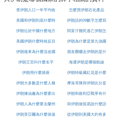
1580億桶，在全球排名第四。其天然氣已探明儲量為
33.9萬億立方米，位居世界第二。除了這些，伊朗還
查伊朗人口一年平均收
怎麼買伊朗石化產品
擁有大量的其他礦物資源，其可采量十分可觀。已探
美國和伊朗到底什麼時
入多少
伊朗語的09數字怎麼寫
明的礦山數量超過3800處，礦藏儲量總計約270億
噸。例如，鐵礦儲量約為47億噸，銅礦儲量約30億噸
伊朗位於中國什麼地方
候打
阿富汗難民逃亡伊朗怎
（佔全球儲量的5%，位居世界第三），鋅礦儲量約
2.3億噸（位居世界首位），以及鉻礦儲量約2000萬
美國伊朗什麼時候反目
伊朗為什麼是第九強國
麼辦
噸和金礦儲量約150噸。伊朗還擁有豐富的錳、銻、
伊朗後來為什麼沒改國
朋友圈曬去伊朗的是什
鉛、硼、重晶石、大理石等礦產資源。
目前，伊朗已對56種礦產進行了開采，年礦產量達到
伊朗王宮叫什麼名字
名
海運伊朗是哪個航線
麼梗
1.5億噸，占其總儲量的0.55%，佔全球礦產品總產量
伊朗用什麼插座
伊朗特級藏紅花是什麼
的1.2%。
伊朗大多數是什麼人種
摩洛哥隊與伊朗比分是
③ 伊朗是哪裡的國家
伊朗煉油廠為什麼要出
伊朗和敘利亞戰爭有什
多少
伊朗是位於亞洲西南部的伊斯蘭共和制國家。
伊朗人為什麼要去蘭州
售
與伊朗做貿易說什麼語
麼區別
：北部與亞塞拜然、土庫曼以及亞美尼
地理位置
伊朗里亞爾為什麼保值
從伊朗到美國大約有多
種