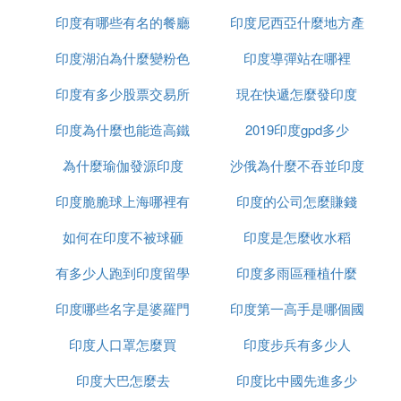
印度有哪些有名的餐廳
印度尼西亞什麼地方產
印度湖泊為什麼變粉色
印度導彈站在哪裡
榴槤
印度有多少股票交易所
現在快遞怎麼發印度
印度為什麼也能造高鐵
2019印度gpd多少
為什麼瑜伽發源印度
沙俄為什麼不吞並印度
印度脆脆球上海哪裡有
印度的公司怎麼賺錢
如何在印度不被球砸
印度是怎麼收水稻
有多少人跑到印度留學
印度多雨區種植什麼
印度哪些名字是婆羅門
印度第一高手是哪個國
印度人口罩怎麼買
種姓
印度步兵有多少人
家
印度大巴怎麼去
印度比中國先進多少