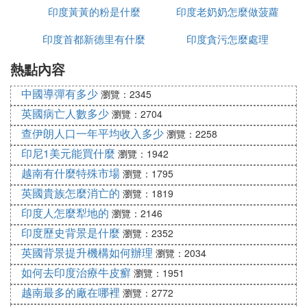
印度黃黃的粉是什麼
印度老奶奶怎麼做菠蘿
印度首都新德里有什麼
印度貪污怎麼處理
熱點內容
政策
中國導彈有多少
瀏覽：2345
英國病亡人數多少
瀏覽：2704
查伊朗人口一年平均收入多少
瀏覽：2258
印尼1美元能買什麼
瀏覽：1942
越南有什麼特殊市場
瀏覽：1795
英國貴族怎麼消亡的
瀏覽：1819
印度人怎麼犁地的
瀏覽：2146
印度歷史背景是什麼
瀏覽：2352
英國背景提升機構如何辦理
瀏覽：2034
如何去印度治療牛皮癬
瀏覽：1951
越南最多的廠在哪裡
瀏覽：2772