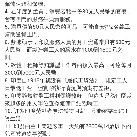
僱傭保鏢和保姆。
4. 在印度的孟買，消費者點一份30元人民幣的套餐，
會有專門的服務生負責服務。
5. 購買價值50元人民幣的商品，可能會安排2名義工
幫助送貨上門。
6. 數據顯示，印度服務人員的月工資通常只有500元
人民幣，而製造業工人的薪水在1000到1500元之
間。
7. 軟體工程師等知識型工作者的收入最高，可達每月
3000到5000元人民幣。
8. 印度自1948年就設有《最低工資法》，規定工人
日最低工資，但實際執行情況與預期有差距。
9. 印度雖然對勞工權利保護較好，但這也是為什麼越
來越多的用人單位選擇僱傭日結臨時工。
10. 許多印度勞動者無法獲得月薪，只能依靠日結工
資生活。
11. 印度的童工問題嚴重，大約有2800萬14歲以下的
兒童被迫從事勞動。