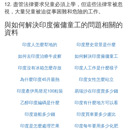
12. 盡管法律要求兒童必須上學，但這些法律常被忽
視，大量兒童被迫從事困難和危險的工作。
與如何解決印度僱傭童工的問題相關的
資料
印度人怎麼犁地的
印度歷史背景是什麼
如何去印度治療牛皮癬
如何解決印度僱傭童工
印度沒有冰箱怎麼存放
印度人工作是什麼樣子
的問題
為什麼印度45月最熱
食物
印度女性怎麼站立
印度產伊馬替尼100粒裝
易瑞沙在印度賣多少錢
乙醇印度編碼是什麼
多少錢
印度有什麼地方可以看
一粒
印度遊船多少錢
印度買車要多少盧比
到太陽
印度是怎麼處理芒果
印度每年要用多少化肥