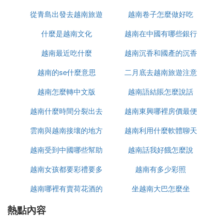
從青島出發去越南旅遊
越南卷子怎麼做好吃
什麼是越南文化
怎麼辦
越南在中國有哪些銀行
越南最近吃什麼
越南沉香和國產的沉香
越南的se什麼意思
二月底去越南旅遊注意
什麼區別
越南怎麼轉中文版
越南語結賬怎麼說話
什麼
越南什麼時間分裂出去
越南東興哪裡房價最便
雲南與越南接壤的地方
的
越南利用什麼軟體聊天
宜
越南受到中國哪些幫助
有哪些
越南話我好餓怎麼說
越南女孩都要彩禮要多
越南有多少彩照
越南哪裡有賣荷花酒的
少錢
坐越南大巴怎麼坐
熱點內容