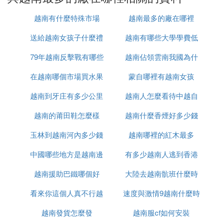
順出口加工區，加快了建設步伐。
4. 河內擁有眾多中央和地方企業，如河內機床廠、陳
越南有什麼特殊市場
越南最多的廠在哪裡
興道機械廠、金星橡膠廠、升龍卷煙廠和統一電機廠
送給越南女孩子什麼禮
越南有哪些大學學費低
等。
5. 從90年代起，河內的工業產值年均增長率在1991-
79年越南反擊戰有哪些
物
越南佔領雲南我國為什
1995年達到19.1%，1996-2000年為15.9%，2001-2
003年為20.9%。
在越南哪個市場買水果
人
蒙自哪裡有越南女孩
麼未先進攻
6. 河內現有8個工業園區，另外還有5個大型工業園區
越南到牙庄有多少公里
最便宜
越南人怎麼看待中越自
在建，以及16個中小型工業群。
7. 非國有經濟在河內快速發展，2007年3月的統計顯
越南的莆田鞋怎麼樣
越南什麼香煙好多少錢
衛戰
示，私營企業數量達到48000家。
玉林到越南河內多少錢
越南哪裡的紅木最多
8. 河內形成了自己的工業體系，擁有機械、化工、紡
織、製糖和卷煙等工業部門，尤其是機器製造成為全
中國哪些地方是越南邊
有多少越南人逃到香港
國的中心。
9. 北寧省近年來吸引了佳能、日本ORIX金融集團、
越南援助巴鐵哪個好
境
大陸去越南骯班什麼時
台灣Foxconn technology集團和越南—新加坡工業區
看來你這個人真不行越
速度與激情9越南什麼時
候能正常
等企業投資，外資企業工業總產值每年以30%的速度
增長。
越南發貨怎麼發
南語怎麼說
越南服cf如何安裝
候上映