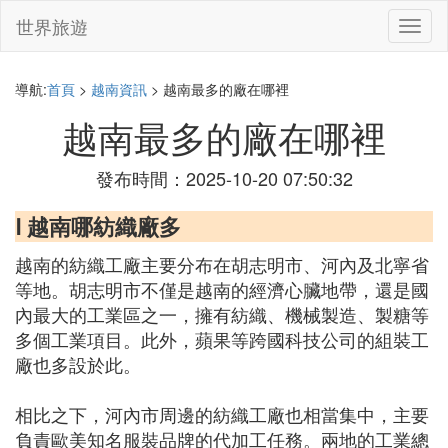
世界旅遊
切
換
導
航
導航:
首頁
>
越南資訊
> 越南最多的廠在哪裡
越南最多的廠在哪裡
發布時間：2025-10-20 07:50:32
Ⅰ 越南哪紡織廠多
越南的紡織工廠主要分布在胡志明市、河內及北寧省
等地。胡志明市不僅是越南的經濟心臟地帶，還是國
內最大的工業區之一，擁有紡織、機械製造、製糖等
多個工業項目。此外，蘋果等跨國科技公司的組裝工
廠也多設於此。
相比之下，河內市周邊的紡織工廠也相當集中，主要
負責歐美知名服裝品牌的代加工任務。兩地的工業總