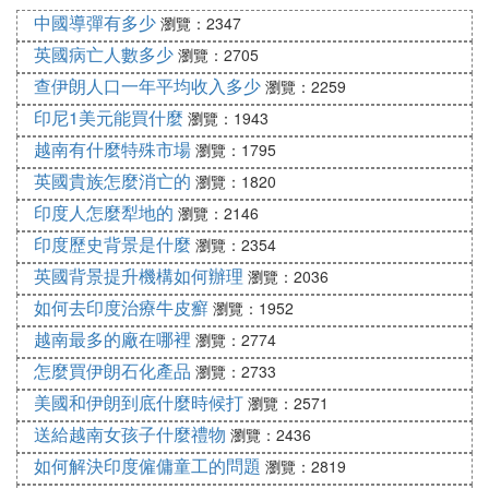
中國導彈有多少
瀏覽：2347
英國病亡人數多少
瀏覽：2705
查伊朗人口一年平均收入多少
瀏覽：2259
印尼1美元能買什麼
瀏覽：1943
越南有什麼特殊市場
瀏覽：1795
英國貴族怎麼消亡的
瀏覽：1820
印度人怎麼犁地的
瀏覽：2146
印度歷史背景是什麼
瀏覽：2354
英國背景提升機構如何辦理
瀏覽：2036
如何去印度治療牛皮癬
瀏覽：1952
越南最多的廠在哪裡
瀏覽：2774
怎麼買伊朗石化產品
瀏覽：2733
美國和伊朗到底什麼時候打
瀏覽：2571
送給越南女孩子什麼禮物
瀏覽：2436
如何解決印度僱傭童工的問題
瀏覽：2819