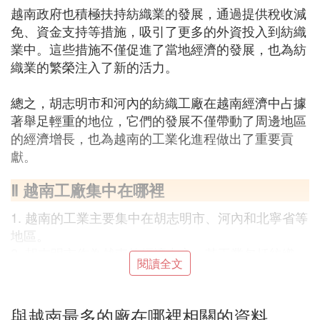
越南政府也積極扶持紡織業的發展，通過提供稅收減
免、資金支持等措施，吸引了更多的外資投入到紡織
業中。這些措施不僅促進了當地經濟的發展，也為紡
織業的繁榮注入了新的活力。
總之，胡志明市和河內的紡織工廠在越南經濟中占據
著舉足輕重的地位，它們的發展不僅帶動了周邊地區
的經濟增長，也為越南的工業化進程做出了重要貢
獻。
Ⅱ 越南工廠集中在哪裡
1. 越南的工業主要集中在胡志明市、河內和北寧省等
地區。
2. 胡志明市作為越南的經濟中心，其工業包括紡織、
閱讀全文
機械、製糖、碾米和煙草等行業，工業總產值佔全國
的四分之一。
3. 為吸引外資，胡志明市設立了靈中出口加工區和新
與越南最多的廠在哪裡相關的資料