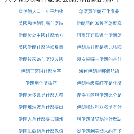
請問出國旅遊都辦哪些手續？大約需要多少錢？
查伊朗人口一年平均收
怎麼買伊朗石化產品
簡單的說，出國旅遊就辦2個手續！不要以為很復
雜、很麻煩，其實走出國門看世界，對於現在的普通
美國和伊朗到底什麼時
入多少
伊朗語的09數字怎麼寫
老百姓來說，很容易，出國旅遊早沒有什麼神秘的
啦！
伊朗位於中國什麼地方
候打
阿富汗難民逃亡伊朗怎
下面我來簡單介紹一下出國旅遊需要辦理哪些手續
美國伊朗什麼時候反目
伊朗為什麼是第九強國
麼辦
吧。
一、辦理護照
伊朗後來為什麼沒改國
朋友圈曬去伊朗的是什
圖：普通因私護照
伊朗王宮叫什麼名字
名
海運伊朗是哪個航線
麼梗
護照就是你出國的「國際身份證」，憑護照辦理旅遊
簽證、購買機票、出入境，功能和你現在的「居民身
伊朗用什麼插座
伊朗特級藏紅花是什麼
份證」類似，一個在國內使用，一個在國外使用。
護照分很多種，我們通常使用的就是「因私護照」，
伊朗大多數是什麼人種
摩洛哥隊與伊朗比分是
辦理護照，只需帶上你的戶口本、身份證到當地縣級
伊朗煉油廠為什麼要出
伊朗和敘利亞戰爭有什
多少
（公安）出入境大廳，15個工作日即可辦好，近兩年
工作效率更高，有些地方3-7個工作日就辦好！從去
伊朗人為什麼要去蘭州
售
與伊朗做貿易說什麼語
麼區別
年開始，全國還可以異地辦理，即使在外地工作也能
伊朗里亞爾為什麼保值
從伊朗到美國大約有多
種
快速辦理護照。