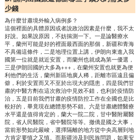
少錢
為什麼甘肅境外輸入病例多？
這個裡面的具體原因或者說政治因素是什麼，我不太
好說。如果說原因，不妨揣測一下。一是論醫療水
平，蘭州可能是好的裡面最西面的那個，新疆和青海
不具備這條件，二是地理位置上講，伊朗向東進入我
國第一位就是就近安置，而蘭州也就成為第一優選，
三是伊朗回國的大多為+++，在蘭州安置也就更為便
利他們的生活，蘭州新區地廣人稀，距離市區遠且偏
僻，利於安置而又不至於出現大的隱患，四是我們甘
肅的中醫方劑在這次救治中見效不錯，也利於疫情防
治，五是目前我們甘肅的疫情防控工作在全國也是比
較好的，畢竟現在總體形勢不錯。六是甘肅總體醫療
水平還是值得肯定的，蘭大一院二院，甘中醫附屬醫
院，省人民醫院，省中醫院等等。撤僑是國之大事，
當前形勢如此嚴峻，選擇隔離的地方從中央高層到地
方肯定要慎之又慎。而新疆涉及到民族問題，如果安