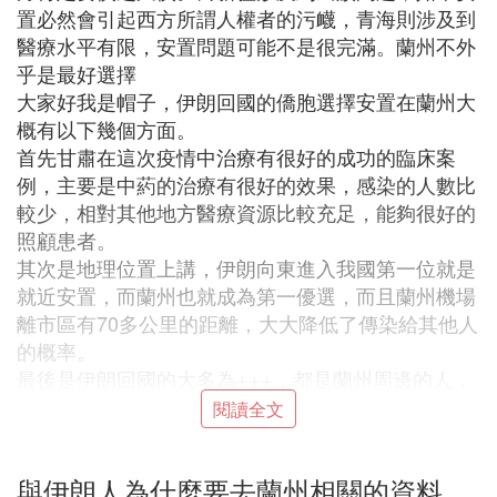
置必然會引起西方所謂人權者的污衊，青海則涉及到
醫療水平有限，安置問題可能不是很完滿。蘭州不外
乎是最好選擇
大家好我是帽子，伊朗回國的僑胞選擇安置在蘭州大
概有以下幾個方面。
首先甘肅在這次疫情中治療有很好的成功的臨床案
例，主要是中葯的治療有很好的效果，感染的人數比
較少，相對其他地方醫療資源比較充足，能夠很好的
照顧患者。
其次是地理位置上講，伊朗向東進入我國第一位就是
就近安置，而蘭州也就成為第一優選，而且蘭州機場
離市區有70多公里的距離，大大降低了傳染給其他人
的概率。
最後是伊朗回國的大多為+++，都是蘭州周邊的人，
在蘭州安置也就更為便利他們的生活，畢竟現在總體
閱讀全文
形勢不錯。甘肅總體醫療水平還是值得肯定的，蘭大
一院二院，甘中醫附屬醫院，省人民醫院，等等。我
與伊朗人為什麼要去蘭州相關的資料
們會度過難關，甘肅加油，中國加油！