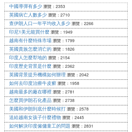
三、其它問題
中國導彈有多少
瀏覽：2353
圖：獲得簽證後，駐華使館給的注意事情便簽
英國病亡人數多少
瀏覽：2710
走完上面流程，即辦好護照，拿到旅遊簽證，就可以
查伊朗人口一年平均收入多少
瀏覽：2266
安排出國旅遊計劃了，比如選擇旅行社跟團游，或者
印尼1美元能買什麼
瀏覽：1949
自由行，其實如果選擇旅行社跟團游的話，你需要辦
越南有什麼特殊市場
瀏覽：1799
理的手續更簡單，只需辦理護照即可，後續申請簽證
英國貴族怎麼消亡的
瀏覽：1826
以及旅遊事宜全部由旅行社來辦理啦！
印度人怎麼犁地的
如果是自由行，就可以預定往返機票、預定酒店、准
瀏覽：2154
備旅行攻略，就可以出國旅遊啦。
印度歷史背景是什麼
瀏覽：2362
怎麼樣？出國旅遊簡單吧，走出國門溜個圈，轉個
英國背景提升機構如何辦理
瀏覽：2042
彎，只要不去那些簽證要求「復雜」的地方，還是很
如何去印度治療牛皮癬
瀏覽：1958
容易實現的。當然，今年由於疫情的原因不便出國旅
越南最多的廠在哪裡
瀏覽：2781
行，但正好可以做些准備工作，積累些經驗和攻略，
怎麼買伊朗石化產品
瀏覽：2738
待疫情結束，風平浪靜，就可以安排旅行了。
美國和伊朗到底什麼時候打
作為出境旅行社的專業人員來講，首先要看你去哪
瀏覽：2578
裡？從哪裡出發？這樣才能准確答復你需要辦理哪些
送給越南女孩子什麼禮物
瀏覽：2445
手續？
如何解決印度僱傭童工的問題
瀏覽：2831
如果你是去香港或者澳門，那麼你需要先辦理一個往