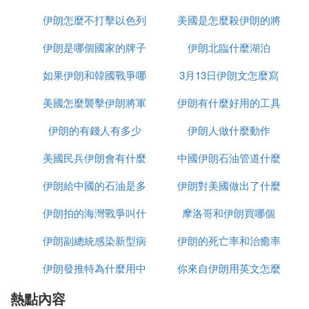
護照辦理費用200元人民幣，護照有效期10年。
伊朗怎麼不打擊以色列
美國是怎麼殺伊朗的將
少千米
二、辦理簽證
圖：泰國紙質旅遊簽證
伊朗是哪個國家的牌子
伊朗北臨什麼湖泊
軍的
任何一個國家，如果你想去旅遊，必須取得旅遊目的
如果伊朗和韓國戰爭哪
3月13日伊朗文怎麼寫
國的許可，這個許可就是「簽證」，去旅遊就需要申
請這個國家的旅遊簽證，有了簽證才可以入境該國。
美國怎麼襲擊伊朗將軍
個贏
伊朗有什麼好用的工具
辦理旅遊簽證就是拿護照向該國的駐中國大使館或領
伊朗的有錢人有多少
的
伊朗人做什麼動作
事館，或者該國指定代辦代理的簽證中心申請旅遊簽
證，按照要求提交材料，對方審核同意後，給你發放
美國民兵伊朗會有什麼
中國伊朗石油管道什麼
旅遊簽證。
根據不同國家要求，有些國家對中國免簽，即不需要
伊朗給中國的石油是多
反應
伊朗對美國做出了什麼
時候建完
申請旅遊簽證就可以去旅遊；有些國家可以落地簽，
伊朗拍的海灣戰爭叫什
少一桶
摩洛哥和伊朗買哪個
反應
即乘坐飛機抵達後在機場現場辦理簽證；有些國家簽
證門檻較低，提交申請就可以通過；有些國家的簽證
伊朗副總統感染新型病
麼名字
伊朗的死亡率和治癒率
門檻很高，需要的條件苛刻，審核很嚴，如果條件不
伊朗發推特為什麼用中
毒有多少
你來自伊朗用英文怎麼
為什麼都高
突出，拒簽很高，比如有些發達國家。
辦理簽證的費用不同國家不同，有些國家百十塊錢，
熱點內容
文
說
有些三兩百元，還有些國家上千元不等。