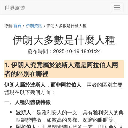
世界旅遊
切
換
導
航
導航:
首頁
>
伊朗資訊
> 伊朗大多數是什麼人種
伊朗大多數是什麼人種
發布時間：2025-10-19 18:01:24
1. 伊朗人究竟屬於波斯人還是阿拉伯人兩
者的區別在哪裡
。兩者的區別主要
伊朗人屬於波斯人，而非阿拉伯人
體現在以下幾個方面：
一、人種與體貌特徵
：是雅利安人的一支，具有雅利安人的典
波斯人
型體貌特徵，如較高的鼻樑、深邃的眼眶等。
：則是閃米特民族的一支，與以色列人
阿拉伯人