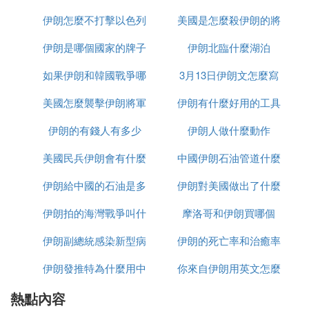
姒傚康銆傜櫧縐嶄漢鏄涓栫晫涓婁漢鏁版渶澶氥佸垎
伊朗怎麼不打擊以色列
美國是怎麼殺伊朗的將
少千米
甯冩渶騫跨殑浜虹嶏紝鍗犱笘鐣屼漢鍙ｇ殑鐧懼垎涔
嬩簲鍗佸洓宸﹀彸銆傜櫧縐嶄漢闅忕潃騫撮緞澧為暱
伊朗是哪個國家的牌子
伊朗北臨什麼湖泊
軍的
錛岃櫣鑶滃拰姣涘彂鍚鏈夌殑榛戣壊緔犱細閫愭笎澧
如果伊朗和韓國戰爭哪
3月13日伊朗文怎麼寫
炲氾紝鎵浠ュぇ澶氭暟鐧界嶄漢鎴愬勾鏈熺浉瀵瑰効
絝ユ湡鐨勮櫣鑶滃拰姣涘彂棰滆壊浼氫笉鍚岀▼搴﹀
美國怎麼襲擊伊朗將軍
個贏
伊朗有什麼好用的工具
湴鍔犳繁銆傚伓鏈夋垚騫存湡鏄閲戝彂紕х溂鐨勭櫧
伊朗的有錢人有多少
的
伊朗人做什麼動作
縐嶄漢錛屼粎瑙佷簬紲栧厛鏄闈炲湴涓嫻峰湴鍖虹殑
嬈ф床鐧界嶄漢銆
美國民兵伊朗會有什麼
中國伊朗石油管道什麼
闃挎媺浼浜虹殑姘戞棌鏉ユ簮鍙浠ヤ笂婧鍒拌繙鍙ょ
殑闂綾崇壒浜洪儴钀斤紝浠栦滑璁や負鑷宸辨槸浠ュ
伊朗給中國的石油是多
反應
伊朗對美國做出了什麼
時候建完
疄鐜涘埄鐨勫悗浠ｃ傚湪鍘嗗彶涓婁笌浜氳堪浜恆侀
伊朗拍的海灣戰爭叫什
少一桶
摩洛哥和伊朗買哪個
反應
樋鎷夌背浜恆佽喀鍗椾漢銆佽厯灝煎熀浜恆佸笇浼鏉
ヤ漢錛堢姽澶浜猴級絳夋湁浜茬紭鍏崇郴銆7涓栫邯
伊朗副總統感染新型病
麼名字
伊朗的死亡率和治癒率
鍒濓紝浼婃柉鍏版暀鍏磋搗鍚庯紝鍚勯樋鎷変集閮ㄨ
伊朗發推特為什麼用中
毒有多少
你來自伊朗用英文怎麼
為什麼都高
惤鍦ㄤ紛鏂鍏版暀鏃楀笢涓嬪畬鎴愮粺涓鍚庤繀閫熷
悜澶栨墿寮犮8涓栫邯涓鍙跺緩絝嬭搗涓滆嚜鍗板害
熱點內容
文
說
娌籌紝瑗胯嚦澶цタ媧嬶紝妯璺ㄤ簹銆侀潪銆佹т笁媧