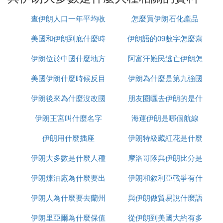
語言、歷史、宗教和民族情感等方面都存在顯著差
異。
查伊朗人口一年平均收
怎麼買伊朗石化產品
2. 浼婃湕浜烘槸鐧戒漢榪樻槸榛勭嶄漢
美國和伊朗到底什麼時
入多少
伊朗語的09數字怎麼寫
浼婃湕浣嶄簬浜氭床瑗塊儴錛屾槸涓涓鍏鋒湁鍥涖佷
伊朗位於中國什麼地方
候打
阿富汗難民逃亡伊朗怎
簲鍗冨勾鍘嗗彶鐨勬枃鏄庡彜鍥斤紝鍙ゆ椂縐頒箣涓
美國伊朗什麼時候反目
伊朗為什麼是第九強國
麼辦
烘嘗鏂銆備紛鏈楃殑涓諱綋姘戞棌涓烘嘗鏂浜猴紝鍗
犲眳姘戞諱漢鍙ｇ殑榪戜竷鎴愶紝灞呮皯鎿嶆嘗鏂璇
伊朗後來為什麼沒改國
朋友圈曬去伊朗的是什
涓轟富銆傝櫧鐒朵紛鏈楀拰寰堝氶樋鎷変集鍥藉朵竴
伊朗王宮叫什麼名字
名
海運伊朗是哪個航線
麼梗
鏍峰悓灞炰簬瑗誇簹銆佸悓灞炰簬浠ヤ紛鏂鍏版暀涓
轟富鐨勫浗瀹訛紝浣嗕紛鏈椾笉鏄闃挎媺浼鍥藉躲傞
伊朗用什麼插座
伊朗特級藏紅花是什麼
樋鎷変集鍥藉朵富瑕佸垎甯冨湪瑗誇簹銆佸寳闈炲湴
鍖猴紝闃挎媺浼鍥藉舵婚潰縐綰1340涓囧鉤鏂瑰叕閲
伊朗大多數是什麼人種
摩洛哥隊與伊朗比分是
岋紝綰﹀崰涓栫晫鎬婚潰縐鐨9%銆傞樋鎷変集鍥藉
伊朗煉油廠為什麼要出
伊朗和敘利亞戰爭有什
多少
舵槸鎸囦互闃挎媺浼浜轟負涓葷殑鍥藉躲
闃挎媺浼浜烘槸鐧界嶄漢銆傜櫧縐嶄漢錛屽張縐版х
伊朗人為什麼要去蘭州
售
與伊朗做貿易說什麼語
麼區別
綏宸翠漢縐嶃侀珮鍔犵儲浜虹嶏紝鎸囧叿鏈夌壒瀹氫
伊朗里亞爾為什麼保值
從伊朗到美國大約有多
種
綋璨岀壒寰佺殑涓涓浜虹嶏紝鏄浣撹川浜虹被瀛︾殑