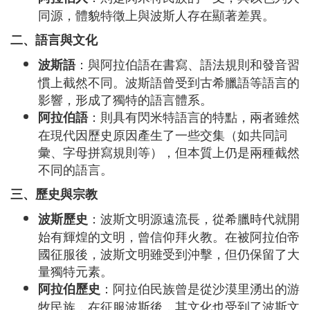
同源，體貌特徵上與波斯人存在顯著差異。
二、語言與文化
：與阿拉伯語在書寫、語法規則和發音習
波斯語
慣上截然不同。波斯語曾受到古希臘語等語言的
影響，形成了獨特的語言體系。
：則具有閃米特語言的特點，兩者雖然
阿拉伯語
在現代因歷史原因產生了一些交集（如共同詞
彙、字母拼寫規則等），但本質上仍是兩種截然
不同的語言。
三、歷史與宗教
：波斯文明源遠流長，從希臘時代就開
波斯歷史
始有輝煌的文明，曾信仰拜火教。在被阿拉伯帝
國征服後，波斯文明雖受到沖擊，但仍保留了大
量獨特元素。
：阿拉伯民族曾是從沙漠里湧出的游
阿拉伯歷史
牧民族，在征服波斯後，其文化也受到了波斯文