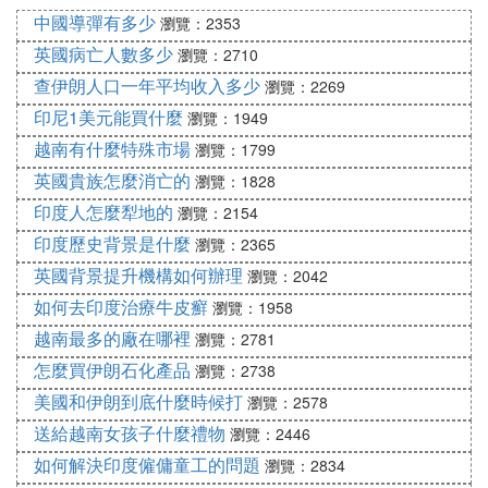
茬殑闃挎媺浼甯濆浗錛堜腑鍥藉彶縐板ぇ椋燂級銆傚
中國導彈有多少
瀏覽：2353
洓澶у搱閲屽彂鏃舵湡錛632~661錛夊緩閮介害鍦伴
英國病亡人數多少
瀏覽：2710
偅錛屽悗縐昏嚦搴撴硶銆
查伊朗人口一年平均收入多少
瀏覽：2269
印尼1美元能買什麼
瀏覽：1949
越南有什麼特殊市場
瀏覽：1799
英國貴族怎麼消亡的
瀏覽：1828
印度人怎麼犁地的
瀏覽：2154
印度歷史背景是什麼
瀏覽：2365
英國背景提升機構如何辦理
瀏覽：2042
如何去印度治療牛皮癬
瀏覽：1958
越南最多的廠在哪裡
瀏覽：2781
怎麼買伊朗石化產品
瀏覽：2738
美國和伊朗到底什麼時候打
瀏覽：2578
送給越南女孩子什麼禮物
瀏覽：2446
如何解決印度僱傭童工的問題
瀏覽：2834