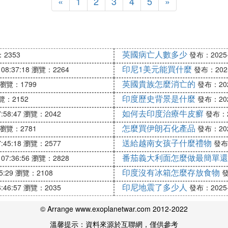
«
1
2
3
4
5
»
英國病亡人數多少
2353
發布：2025-1
印尼1美元能買什麼
08:37:18
瀏覽：2264
發布：2025-
英國貴族怎麼消亡的
瀏覽：1799
發布：2025
印度歷史背景是什麼
覽：2152
發布：2025
如何去印度治療牛皮癬
:58:47
瀏覽：2042
發布：20
怎麼買伊朗石化產品
瀏覽：2781
發布：2025
送給越南女孩子什麼禮物
:45:18
瀏覽：2577
發布：
番茄義大利面怎麼做最簡單還
07:36:56
瀏覽：2828
印度沒有冰箱怎麼存放食物
5:29
瀏覽：2108
發
印尼地震了多少人
:46:57
瀏覽：2035
發布：2025-1
© Arrange www.exoplanetwar.com 2012-2022
溫馨提示：資料來源於互聯網，僅供參考