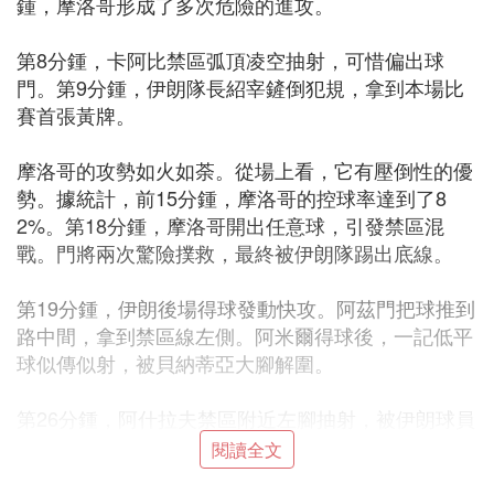
鍾，摩洛哥形成了多次危險的進攻。
第8分鍾，卡阿比禁區弧頂凌空抽射，可惜偏出球
門。第9分鍾，伊朗隊長紹宰鏟倒犯規，拿到本場比
賽首張黃牌。
摩洛哥的攻勢如火如荼。從場上看，它有壓倒性的優
勢。據統計，前15分鍾，摩洛哥的控球率達到了8
2%。第18分鍾，摩洛哥開出任意球，引發禁區混
戰。門將兩次驚險撲救，最終被伊朗隊踢出底線。
第19分鍾，伊朗後場得球發動快攻。阿茲門把球推到
路中間，拿到禁區線左側。阿米爾得球後，一記低平
球似傳似射，被貝納蒂亞大腳解圍。
第26分鍾，阿什拉夫禁區附近左腳抽射，被伊朗球員
碰到。他的隊友艾哈邁迪再次射門，再次被伊朗後衛
閱讀全文
擋出。第30分鍾，齊耶將球送到禁區左側。哈麗雅特