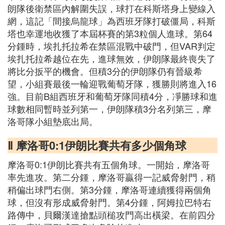
朗隊後衛禁區內解圍失誤，球打在科斯塔身上變線入
網，這記「間接烏龍球」為西班牙隊打破僵局，科斯
塔也幸運地收獲了本屆杯賽的第3粒個人進球。第64
分鍾時，埃扎托拉希在禁區混戰中破門，但VAR判定
埃扎托拉希越位在先，進球無效，伊朗隊最終喪失了
將比分扳平的機會。但積3分的伊朗隊仍有晉級希
望，小組賽最後一輪迎戰葡萄牙隊，獲勝則將進入16
強。目前B組西班牙和葡萄牙隊同積4分，凈勝球和進
球數相同暫時並列第一，伊朗隊積3分名列第三，摩
洛哥隊小組墊底出局。
Ⅱ 摩洛哥0:1伊朗比賽共有多少個角球
摩洛哥0:1伊朗比賽共有五個角球。一開始，摩洛哥
率先進攻。第二分鍾，摩洛哥贏得一記威脅射門，稍
稍偏出球門右側。第3分鍾，摩洛哥連續獲得兩個角
球，但沒有形成威脅射門。第4分鍾，阿姆拉巴特右
路傳中，貝爾漢達搶點頭槌攻門高出橫梁。在前四分