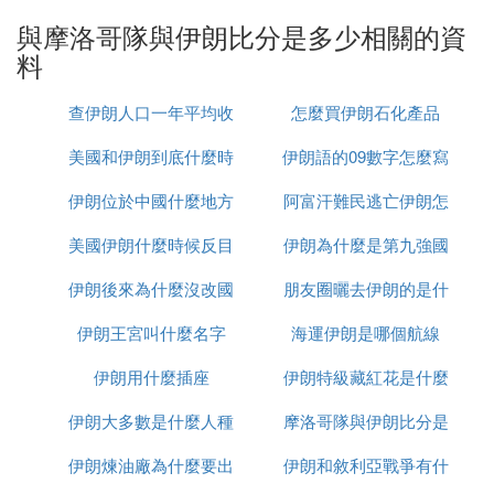
得球後，禁區左側右腳低射，但由於出手過猛，被貝
與摩洛哥隊與伊朗比分是多少相關的資
蘭萬德輕松接住。
料
第33分鍾，阿茲蒙被艾哈邁迪從背後撞倒，主裁判向
查伊朗人口一年平均收
怎麼買伊朗石化產品
艾哈邁迪出示黃牌。伊朗獲得任意球，賈漢巴什直接
射門，高出橫梁。
美國和伊朗到底什麼時
入多少
伊朗語的09數字怎麼寫
隨著比賽的進行，伊朗隊反擊的機會越來越多。第42
伊朗位於中國什麼地方
候打
阿富汗難民逃亡伊朗怎
分鍾，阿茲門接到妙傳形成單刀。可惜射門被門將擋
美國伊朗什麼時候反目
伊朗為什麼是第九強國
麼辦
出，然後隊友補射又被擋出。摩洛哥守門員表現出
色。統計顯示，上半場伊朗隊的控球率只有33%，很
伊朗後來為什麼沒改國
朋友圈曬去伊朗的是什
難保持0: 0的比分。
伊朗王宮叫什麼名字
名
海運伊朗是哪個航線
麼梗
下半場雙方再戰。第46分鍾，主裁判示意賈漢·巴喀
伊朗用什麼插座
伊朗特級藏紅花是什麼
什犯規，黃牌是直接黃牌警告。第48分鍾，阿姆拉巴
特右路傳中，哈麗雅特接到傳球，球偏出右側底線。
伊朗大多數是什麼人種
摩洛哥隊與伊朗比分是
伊朗煉油廠為什麼要出
伊朗和敘利亞戰爭有什
多少
隨後，雙方雖互攻互守，但未能形成威脅性進攻。第