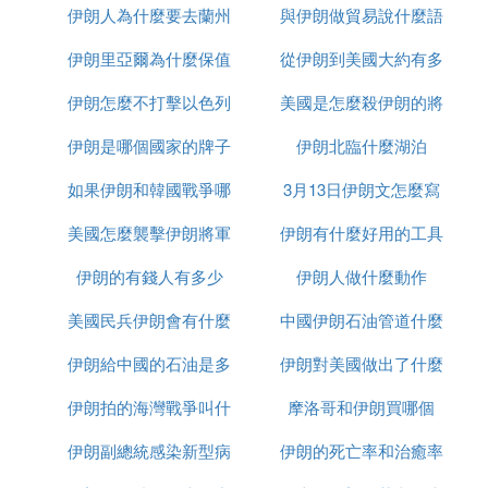
66分鍾，伊朗隊率先換人，隊長紹宰被塔雷米換下。
伊朗人為什麼要去蘭州
售
與伊朗做貿易說什麼語
麼區別
伊朗里亞爾為什麼保值
從伊朗到美國大約有多
種
第68分鍾，賈漢·巴卡什右路突入禁區，被對方後衛
擋出底線。第72分鍾，阿姆拉巴特倒地受傷。隊醫表
伊朗怎麼不打擊以色列
美國是怎麼殺伊朗的將
少千米
示不能堅持，要求換人。後來，他的弟弟S- Amrabat
替補上場。第76分鍾，摩洛哥再次換人，布哈杜茲換
伊朗是哪個國家的牌子
伊朗北臨什麼湖泊
軍的
下卡比。
如果伊朗和韓國戰爭哪
3月13日伊朗文怎麼寫
第78分鍾，伊朗隊伊布被換下。第79分鍾，齊耶禁區
美國怎麼襲擊伊朗將軍
個贏
伊朗有什麼好用的工具
外左腳射門，被伊朗門將從底線撲出。比賽第80分
伊朗的有錢人有多少
的
伊朗人做什麼動作
鍾，摩洛哥幾次有威脅的射門。
美國民兵伊朗會有什麼
中國伊朗石油管道什麼
第82分鍾，達出場，換下哈里特。第83分鍾，賈漢·
巴喀什受傷，伊朗隊換上蓋多斯。
伊朗給中國的石油是多
反應
伊朗對美國做出了什麼
時候建完
伊朗拍的海灣戰爭叫什
少一桶
摩洛哥和伊朗買哪個
反應
第93分鍾，伊朗隊獲得前場任意球。替補上場的布哈
杜茲頭槌攻門，打進了一個烏龍球。伊朗隊以1: 0贏
伊朗副總統感染新型病
麼名字
伊朗的死亡率和治癒率
得了這場比賽。