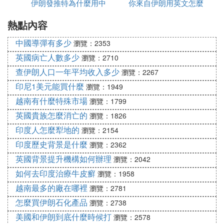
伊朗發推特為什麼用中
毒有多少
你來自伊朗用英文怎麼
為什麼都高
Ⅲ 伊朗世界盃戰績
熱點內容
文
說
伊朗隊憑借補時階段的兩粒進球2-0擊敗威爾士，這
中國導彈有多少
瀏覽：2353
是伊朗隊在世界盃上取得的第三場勝利。
英國病亡人數多少
瀏覽：2710
1998年，伊朗隊曾2-1擊敗美國。2018年，伊朗隊1-
查伊朗人口一年平均收入多少
瀏覽：2267
0擊敗摩洛哥。因此，這是伊朗隊首次在世界盃擊敗
印尼1美元能買什麼
瀏覽：1949
歐洲球隊！伊朗隊此前9次在世界盃對陣歐洲區球
越南有什麼特殊市場
瀏覽：1799
隊，取得的戰績是2平7負，包括首輪2-6不敵英格
英國貴族怎麼消亡的
蘭。前9場比賽，伊朗隊的得失球是5-20。
瀏覽：1826
印度人怎麼犁地的
瀏覽：2154
伊朗國家男子足球隊
印度歷史背景是什麼
瀏覽：2362
成立於1920年，1948年加入國際足聯，由伊朗足球
英國背景提升機構如何辦理
瀏覽：2042
協會管理。伊朗是亞洲傳統強隊之一，號稱「波斯鐵
如何去印度治療牛皮癬
瀏覽：1958
騎」，歷史上在1968、1972、1976年亞洲杯上獲得
越南最多的廠在哪裡
瀏覽：2781
三連冠。他們的主場是於1970年代興建的阿薩迪體育
怎麼買伊朗石化產品
瀏覽：2738
場，觀眾容量超過10萬個。現任主教練為葡萄牙人卡
美國和伊朗到底什麼時候打
瀏覽：2578
洛斯·奎羅斯。