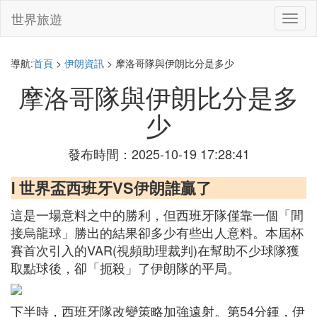
世界旅遊
切
換
導
航
導航:
首頁
>
伊朗資訊
> 摩洛哥隊與伊朗比分是多少
摩洛哥隊與伊朗比分是多
少
發布時間：2025-10-19 17:28:41
Ⅰ 世界盃西班牙VS伊朗誰贏了
這是一場意料之中的勝利，但西班牙隊僅靠一個「間
接烏龍球」勝出的結果卻多少有些出人意料。本屆杯
賽首次引入的VAR(視頻助理裁判)在幫助不少球隊獲
取點球後，卻「扼殺」了伊朗隊的平局。
下半時，西班牙隊改變策略加強遠射。第54分鍾，伊