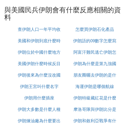
全球經濟運行成本，沖擊航空、運輸等行業。同時，
與美國民兵伊朗會有什麼反應相關的資
全球市場避險情緒將升溫，股市、匯市等金融市場會
料
劇烈波動。
地緣政治上，美國若控制伊朗，將重新掌握中東主導
查伊朗人口一年平均收
怎麼買伊朗石化產品
權，鞏固其在全球的能源和金融影響力。但這會引發
俄羅斯的強烈反應，因為伊朗是俄羅斯在中東的重要
美國和伊朗到底什麼時
入多少
伊朗語的09數字怎麼寫
盟友。對中國而言，伊朗是「一帶一路」戰略的關鍵
伊朗位於中國什麼地方
候打
阿富汗難民逃亡伊朗怎
樞紐，若伊朗局勢生變，中國在中東的影響力可能被
削弱，能源安全和經濟走廊穩定也會受到影響。此
美國伊朗什麼時候反目
伊朗為什麼是第九強國
麼辦
外，中東地區眾多國家也會因立場不同而受到沖擊，
伊朗後來為什麼沒改國
朋友圈曬去伊朗的是什
地區局勢將更加復雜和不穩定。
伊朗王宮叫什麼名字
名
海運伊朗是哪個航線
麼梗
㈢ 美伊戰爭結局預測
伊朗用什麼插座
伊朗特級藏紅花是什麼
：
美伊戰爭可能有以下幾種結局
伊朗大多數是什麼人種
摩洛哥隊與伊朗比分是
：美國空襲
最可能結果：有限沖突（概率65%）
伊朗核設施後，伊朗會以導彈襲擊美軍基地、胡
伊朗煉油廠為什麼要出
伊朗和敘利亞戰爭有什
多少
塞武裝襲擾紅海航運進行報復，但不會引發大規