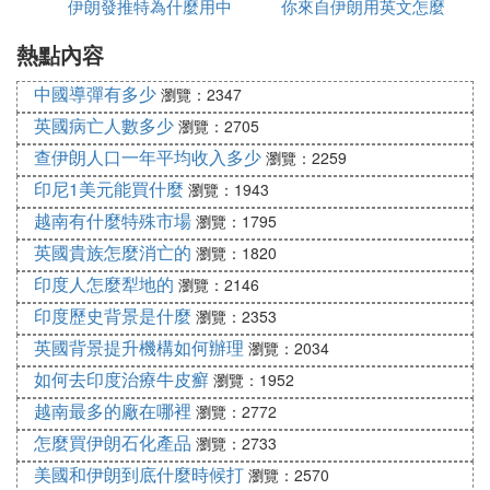
制約全面戰爭的關鍵因素包括伊朗國內反戰情緒升
伊朗發推特為什麼用中
毒有多少
你來自伊朗用英文怎麼
為什麼都高
溫，軍力難以抗衡美以空中優勢，不過核心核技術團
熱點內容
文
說
隊或已轉移；美國方面，特朗普目標是「速戰速
決」，避免地面入侵，且美軍重心在亞太，不願被中
中國導彈有多少
瀏覽：2347
東戰事拖累。總體而言，短期停火與「不戰不和」是
英國病亡人數多少
瀏覽：2705
大概率結局，受美伊國內制約及軍力差距影響，全面
查伊朗人口一年平均收入多少
瀏覽：2259
戰爭難以爆發。
印尼1美元能買什麼
瀏覽：1943
越南有什麼特殊市場
瀏覽：1795
英國貴族怎麼消亡的
瀏覽：1820
印度人怎麼犁地的
瀏覽：2146
印度歷史背景是什麼
瀏覽：2353
英國背景提升機構如何辦理
瀏覽：2034
如何去印度治療牛皮癬
瀏覽：1952
越南最多的廠在哪裡
瀏覽：2772
怎麼買伊朗石化產品
瀏覽：2733
美國和伊朗到底什麼時候打
瀏覽：2570