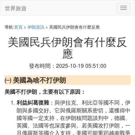
世界旅遊
切
換
導
航
導航:
首頁
>
伊朗資訊
> 美國民兵伊朗會有什麼反應
美國民兵伊朗會有什麼反
應
發布時間：2025-10-19 05:51:00
㈠ 美國為啥不打伊朗
美國不打伊朗，主要有以下原因：
：與伊拉克、利比亞等國不同，伊
利益糾葛復雜
朗與多國交好。它與俄羅斯關系密切，還獲得中
國等國一定支持，在伊朗核問題談判中，德國、
英國、法國等也深度參與。若美國攻打伊朗，一
旦俄羅斯等國介入支持，美國可能重蹈越南戰爭