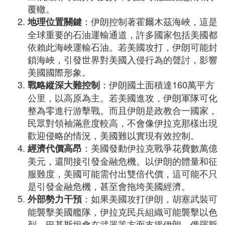
覆轍。
：伊朗控制著霍爾木茲海峽，這是
地理位置關鍵
全球重要的石油運輸通道，許多國家包括美國都
依賴此海峽運輸石油。若美國攻打，伊朗可能封
鎖海峽，引發世界對美國入侵行為的聲討，影響
美國國際形象。
：伊朗國土面積達160萬平方
戰略縱深大難控制
公里，以高原為主。若美國進攻，伊朗軍隊可化
整為零進行游擊戰。而且伊朗是政教合一國家，
民眾對領袖滿意度較高，不會像伊拉克那樣出現
歡迎侵略的情況，美國難以實現有效控制。
：美國發動伊拉克戰爭花費數萬億
經濟代價高昂
美元，還間接引發金融危機。以伊朗的體量和征
服難度，美國可能需付出雙倍代價，這可能不只
是引發金融危機，甚至會拖垮美國經濟。
：如果美國攻打伊朗，胡塞武裝可
外部勢力干預
能襲擊美國艦隊，伊拉克民兵組織可能襲擊以色
列。巴基斯坦會在武器等方面支援伊朗，俄羅斯