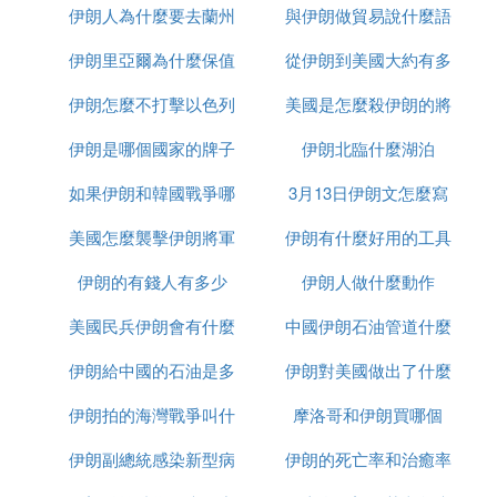
伊朗人為什麼要去蘭州
售
與伊朗做貿易說什麼語
麼區別
模升級。在2 - 3個月內雙方達成臨時停火，伊朗
核設施會陷入癱瘓，但政權依舊存續，美國會宣
伊朗里亞爾為什麼保值
從伊朗到美國大約有多
種
稱「戰術成功」。油價會短暫沖高後回落，美伊
重回「不戰不和」狀態，而伊朗核重建大概需要
伊朗怎麼不打擊以色列
美國是怎麼殺伊朗的將
少千米
3年時間。
伊朗是哪個國家的牌子
伊朗北臨什麼湖泊
軍的
次要可能：全面代理人戰爭（概率25% - 3
：若伊朗成功封鎖霍爾木茲海峽或造成美
0%）
如果伊朗和韓國戰爭哪
3月13日伊朗文怎麼寫
軍百人以上死亡，就可能觸發全面代理人戰爭。
美國怎麼襲擊伊朗將軍
個贏
伊朗有什麼好用的工具
屆時胡塞武裝襲船、真主黨攻以、親伊民兵圍攻
美軍基地，戰爭會演變為多國參戰的區域混戰。
伊朗的有錢人有多少
的
伊朗人做什麼動作
沙特等海灣國家也會被迫選邊站，油價會長期高
位震盪。
美國民兵伊朗會有什麼
中國伊朗石油管道什麼
：若
低概率場景：政權更迭戰爭（概率<5%）
伊朗給中國的石油是多
反應
伊朗對美國做出了什麼
時候建完
以色列斬首哈梅內伊或伊朗內亂爆發，美國地面
部隊會介入。然而伊朗山地地形復雜且有9000
伊朗拍的海灣戰爭叫什
少一桶
摩洛哥和伊朗買哪個
反應
萬人口，戰爭規模遠超阿富汗戰爭，美軍可能陷
伊朗副總統感染新型病
麼名字
伊朗的死亡率和治癒率
入長達十年以上的戰爭泥潭。