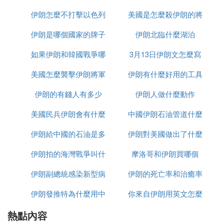
迪(MostafaPourmohammadi)表示，長久以來什葉派
伊朗怎麼不打擊以色列
美國是怎麼殺伊朗的將
少千米
教義中的「臨時婚姻」(sigheh)應該得到提倡。他指
出，由於目前年輕人晚婚的較多，很多年輕人無法享
伊朗是哪個國家的牌子
伊朗北臨什麼湖泊
軍的
受合法的性行為。
如果伊朗和韓國戰爭哪
3月13日伊朗文怎麼寫
美國怎麼襲擊伊朗將軍
個贏
伊朗有什麼好用的工具
伊朗的有錢人有多少
的
伊朗人做什麼動作
美國民兵伊朗會有什麼
中國伊朗石油管道什麼
伊朗給中國的石油是多
反應
伊朗對美國做出了什麼
時候建完
伊朗拍的海灣戰爭叫什
少一桶
摩洛哥和伊朗買哪個
反應
伊朗副總統感染新型病
麼名字
伊朗的死亡率和治癒率
伊朗發推特為什麼用中
毒有多少
你來自伊朗用英文怎麼
為什麼都高
熱點內容
文
說