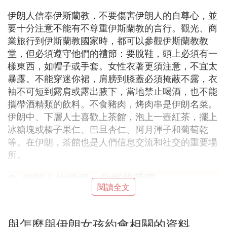
伊朗人信奉伊斯蘭教，不要傷害伊朗人的自尊心，並
要十分注意不能有不尊重伊斯蘭教的言行。觀光、商
業旅行到伊斯蘭教國家時，都可以參觀伊斯蘭教教
堂，但必須遵守他們的禮節：要脫鞋，頭上必須有一
樣東西，如帽子或手套。女性衣著更須注意，不宜太
暴露。不能穿迷你裙，肩膀到膝蓋必須掩蔽不露，衣
袖不可短到露肩或露出腋下，當地禁止喝酒，也不能
攜帶酒精類的飲料。不食豬肉，烤肉串是伊朗名菜。
伊朗中、下層人士喜歡上茶館，泡上一壺紅茶，擺上
冰糖塊或榛子果仁、巴旦杏仁、阿月渾子和葡萄乾
等。在伊朗，茶館也是人們信息交流和社交的重要場
所。
C. 伊朗人的婚姻，你能接受嗎
閱讀全文
伊朗是穆斯林什葉派國家，在婚姻上和穆斯林遜尼派
國家一樣，男子可娶4個老婆，此外，伊朗還存在著
與怎麼與伊朗女孩約會相關的資料
一種獨特的婚外合同婚姻，或叫「臨時婚姻」(sighe