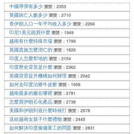
中國導彈有多少
瀏覽：2353
英國病亡人數多少
瀏覽：2710
查伊朗人口一年平均收入多少
瀏覽：2266
印尼1美元能買什麼
瀏覽：1949
越南有什麼特殊市場
瀏覽：1799
英國貴族怎麼消亡的
瀏覽：1826
印度人怎麼犁地的
瀏覽：2154
印度歷史背景是什麼
瀏覽：2362
英國背景提升機構如何辦理
瀏覽：2042
如何去印度治療牛皮癬
瀏覽：1958
越南最多的廠在哪裡
瀏覽：2781
怎麼買伊朗石化產品
瀏覽：2738
美國和伊朗到底什麼時候打
瀏覽：2578
送給越南女孩子什麼禮物
瀏覽：2445
如何解決印度僱傭童工的問題
瀏覽：2831