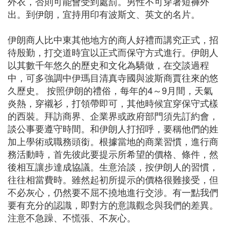
外衣，否則可能會受到處罰。男性不可穿著短褲外
出。到伊朗，宜持用印有波斯文、英文的名片。
伊朗商人比中東其他地方的商人好禮而講究正式，招
待殷勤，打交道時宜以正式而保守方式進行。伊朗人
以其數千年悠久的歷史和文化為驕做，在交談過程
中，可多強調中伊瑪目清真寺國與波斯商賈往來的悠
久歷史。 按照伊朗的禮俗，每年的4～9月間，天氣
炎熱，穿襯衫，打領帶即可，其他時候宜穿保守式樣
的西裝。拜訪商界、企業界或政府部門須先訂約會，
談公事要遵守時間。和伊朗人打招呼，要稱他們的姓
加上學術或職務頭銜。根據當地的商業習慣，進行商
務活動時，首先彼此要提示所希望的價格、條件，然
後相互讓步達成協議。生意洽談，按伊朗人的習慣，
往往相當費時。雖然起初所提示的價格很難接受，但
不必灰心，仍然要不屈不撓地進行交涉。有一點我們
要有充分的認識，即對方的意識觀念與我們的差異。
注意不急躁、不慌張、不灰心。