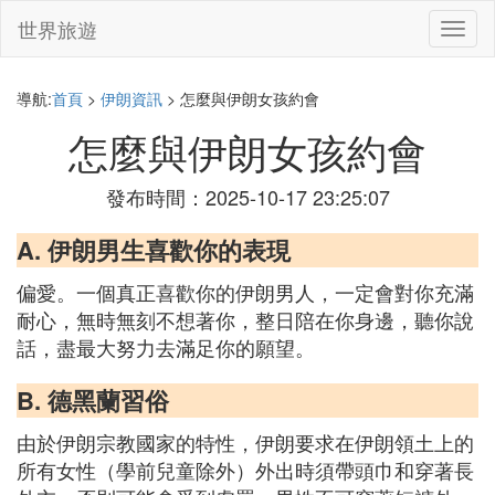
世界旅遊
切
換
導
航
導航:
首頁
>
伊朗資訊
> 怎麼與伊朗女孩約會
怎麼與伊朗女孩約會
發布時間：2025-10-17 23:25:07
A. 伊朗男生喜歡你的表現
偏愛。一個真正喜歡你的伊朗男人，一定會對你充滿
耐心，無時無刻不想著你，整日陪在你身邊，聽你說
話，盡最大努力去滿足你的願望。
B. 德黑蘭習俗
由於伊朗宗教國家的特性，伊朗要求在伊朗領土上的
所有女性（學前兒童除外）外出時須帶頭巾和穿著長