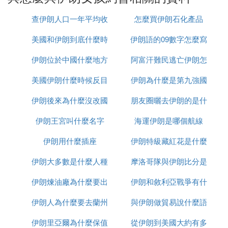
h)。 持有合同婚約，憑此可以約會、擁抱、親昵。若
查伊朗人口一年平均收
怎麼買伊朗石化產品
有多管閑事的人檢舉或警察干預他們，他們只需出示
隨身攜帶的合同婚約，就萬事大吉了。而如若既不是
美國和伊朗到底什麼時
入多少
伊朗語的09數字怎麼寫
夫妻，也沒有合同婚約，男女手拉手在街上走，在伊
朗是要遭拘留和鞭打的；若男女通姦，則會被亂石砸
伊朗位於中國什麼地方
候打
阿富汗難民逃亡伊朗怎
死。 伊朗對合同婚姻有著明文規定，女方必須是寡
美國伊朗什麼時候反目
伊朗為什麼是第九強國
麼辦
婦，或是離異者。若是未婚女子，必須得到父親的同
意。男方不管未婚和已婚都可以。男女雙方同意後，
伊朗後來為什麼沒改國
朋友圈曬去伊朗的是什
要簽訂合同婚約，明確期限、約會次數、男方支付給
伊朗王宮叫什麼名字
名
海運伊朗是哪個航線
麼梗
女方的錢數等等。然後，他們拿著身份證和照片到婚
姻登記處簽字蓋章，再到清真寺由阿訇做證婚人，舉
伊朗用什麼插座
伊朗特級藏紅花是什麼
行簡單儀式後，就成為合法的合同婚姻者了。這種合
同婚姻，長的可以持續幾十年，只要雙方同意，隨時
伊朗大多數是什麼人種
摩洛哥隊與伊朗比分是
可以延長期限。 一直以來，「Sighe「是一種為伊斯
伊朗煉油廠為什麼要出
伊朗和敘利亞戰爭有什
多少
蘭傳統和伊朗政府認可的婚姻有效契約，它為伊朗人
在傳統婚姻之外維持性關系提供了一種合法方式。然
伊朗人為什麼要去蘭州
售
與伊朗做貿易說什麼語
麼區別
而，人們經常還是會把「Sigheh」同賣淫嫖娼聯系在
伊朗里亞爾為什麼保值
從伊朗到美國大約有多
種
一起。 據報道，伊朗內政部長穆斯塔法-普勒-穆罕默