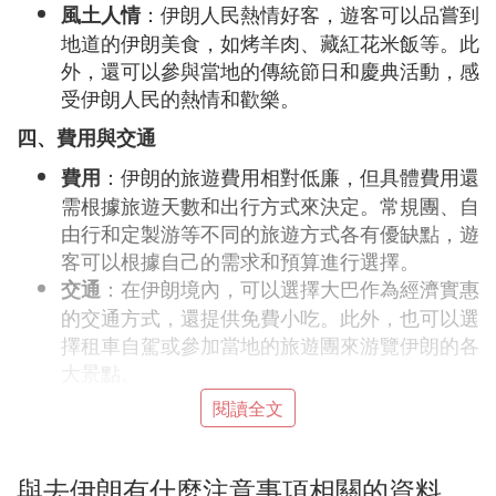
：伊朗人民熱情好客，遊客可以品嘗到
風土人情
地道的伊朗美食，如烤羊肉、藏紅花米飯等。此
外，還可以參與當地的傳統節日和慶典活動，感
受伊朗人民的熱情和歡樂。
四、費用與交通
：伊朗的旅遊費用相對低廉，但具體費用還
費用
需根據旅遊天數和出行方式來決定。常規團、自
由行和定製游等不同的旅遊方式各有優缺點，遊
客可以根據自己的需求和預算進行選擇。
：在伊朗境內，可以選擇大巴作為經濟實惠
交通
的交通方式，還提供免費小吃。此外，也可以選
擇租車自駕或參加當地的旅遊團來游覽伊朗的各
大景點。
閱讀全文
五、注意事項
：由於伊朗貨幣貶值比較嚴重，遊客在
貨幣問題
購物時需要關注匯率變化，以獲得更劃算的價
與去伊朗有什麼注意事項相關的資料