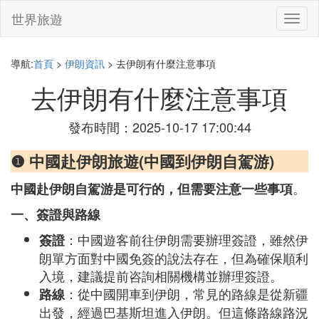
世界旅遊
切
換
導
航
導航:
首頁
>
伊朗資訊
> 去伊朗有什麼注意事項
去伊朗有什麼注意事項
發布時間：2025-10-17 17:00:44
❶ 中國赴伊朗旅遊(中國到伊朗自駕游)
。
中國赴伊朗自駕游是可行的，但需要注意一些事項
一、簽證與路線
：中國遊客前往伊朗需要辦理簽證，雖然伊
簽證
朗單方面對中國免簽的說法存在，但為確保順利
入境，建議提前咨詢相關機構並辦理簽證。
：從中國開車到伊朗，常見的路線是從新疆
路線
出發，經過巴基斯坦進入伊朗。但這條路線路況