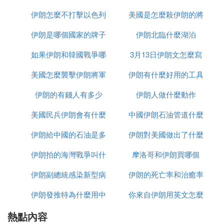
伊朗怎麼不打擊以色列
美國是怎麼殺伊朗的將
少千米
二、行為舉止
：伊朗人忌諱用左手遞交物品，認
避免左手遞物
伊朗是哪個國家的牌子
伊朗北臨什麼湖泊
軍的
為左手是不潔之手。
如果伊朗和韓國戰爭哪
3月13日伊朗文怎麼寫
：不要隨地吐痰，這在伊朗被認為
注意個人衛生
是非常沒有修養的行為，甚至可能引發誤會。
美國怎麼襲擊伊朗將軍
個贏
伊朗有什麼好用的工具
：女性遊客應避免與陌生男性有過
保持適當距離
伊朗的有錢人有多少
的
伊朗人做什麼動作
於親密的接觸或眼神交流，以免引起不必要的麻
煩。
美國民兵伊朗會有什麼
中國伊朗石油管道什麼
三、物品攜帶
伊朗給中國的石油是多
反應
伊朗對美國做出了什麼
時候建完
：酒類在伊朗是嚴格禁止的，入境
禁止攜帶酒類
伊朗拍的海灣戰爭叫什
少一桶
摩洛哥和伊朗買哪個
反應
時若被查出攜帶酒類，將面臨沒收或更嚴厲的處
罰。
伊朗副總統感染新型病
麼名字
伊朗的死亡率和治癒率
：伊朗偷竊現象較多，遊客應妥善
保護個人財物
伊朗發推特為什麼用中
毒有多少
你來自伊朗用英文怎麼
為什麼都高
保管好個人財物，尤其是護照等重要證件。
熱點內容
文
說
四、社交禮儀