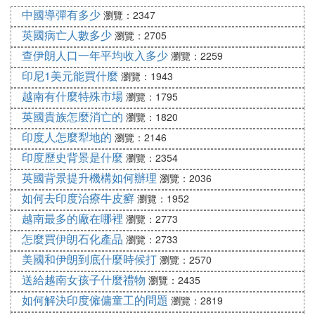
：除非工作需要，否則盡量
避免談論宗教和政治
中國導彈有多少
瀏覽：2347
避免涉及宗教和政治話題，以免引起不必要的麻
英國病亡人數多少
瀏覽：2705
煩。
查伊朗人口一年平均收入多少
瀏覽：2259
：進入教堂或清真寺時，必須遵守
尊重當地習俗
印尼1美元能買什麼
瀏覽：1943
相關規定，如戴上頭罩等。
越南有什麼特殊市場
瀏覽：1795
五、安全建議
英國貴族怎麼消亡的
瀏覽：1820
：在遠離大城市的地方，建議遊客結伴
結伴而行
印度人怎麼犁地的
瀏覽：2146
而行，以確保安全。
印度歷史背景是什麼
瀏覽：2354
：乘坐公共汽車時，應與
乘坐公共交通注意事項
英國背景提升機構如何辦理
瀏覽：2036
女性坐在一起，或與男友一起坐在靠窗位置。
如何去印度治療牛皮癬
瀏覽：1952
六、文化體驗
越南最多的廠在哪裡
瀏覽：2773
：伊朗的博物館如珍寶博物館等，是
怎麼買伊朗石化產品
參觀博物館
瀏覽：2733
了解伊朗文化和歷史的好去處，遊客應抓住機會
美國和伊朗到底什麼時候打
瀏覽：2570
參觀。
送給越南女孩子什麼禮物
瀏覽：2435
：如伊斯法罕的三十三孔橋等景
欣賞自然風光
如何解決印度僱傭童工的問題
瀏覽：2819
點，是伊朗旅遊的亮點之一，遊客不應錯過。