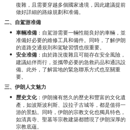
復雜，且需要穿越多個國家邊境，因此建議提前
做好詳細的路線規劃和准備。
二、自駕游准備
：自駕游需要一輛性能良好的車輛，並
車輛准備
准備好必要的維修工具和備件。同時，了解伊朗
的道路交通規則和駕駛習慣也很重要。
：由於路況復雜且可能存在安全風險，
安全准備
建議結伴而行，並攜帶必要的急救葯品和通訊設
備。此外，了解當地的緊急聯系方式也至關重
要。
三、伊朗人文魅力
：伊朗擁有悠久的歷史和豐富的文化遺
歷史文化
產，如波斯波利斯、設拉子古城等，都是值得一
游的景點。同時，伊朗的宗教文化也獨具特色，
如清真寺、聖墓等宗教建築都體現了伊朗深厚的
宗教底蘊。