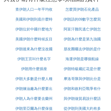
格。
：伊朗使用的是波斯數字，與中國傳統
數字認知
查伊朗人口一年平均收
怎麼買伊朗石化產品
數字有所不同，遊客在購物或填寫表格時需要注
美國和伊朗到底什麼時
入多少
伊朗語的09數字怎麼寫
意這一點。
：遊客可以通過地圖查詢伊朗的住宿信
住宿問題
伊朗位於中國什麼地方
候打
阿富汗難民逃亡伊朗怎
息，並提前預訂合適的酒店或民宿以確保住宿無
美國伊朗什麼時候反目
伊朗為什麼是第九強國
麼辦
憂。
伊朗後來為什麼沒改國
朋友圈曬去伊朗的是什
❷ 伊朗旅遊穿著(去伊朗旅遊注意)
伊朗王宮叫什麼名字
名
海運伊朗是哪個航線
麼梗
：
去伊朗旅遊注意事項
伊朗用什麼插座
伊朗特級藏紅花是什麼
一、穿著要求
伊朗大多數是什麼人種
摩洛哥隊與伊朗比分是
：在伊朗，女性遊客必須遵守伊斯蘭穿
女性遊客
著規定，需佩戴頭巾遮住頭發，並穿著長袖衫、
伊朗煉油廠為什麼要出
伊朗和敘利亞戰爭有什
多少
長褲子或長裙，以遮蓋除面部以外的身體部位。
即使在炎熱的天氣里，也不能露出其他肌膚。
伊朗人為什麼要去蘭州
售
與伊朗做貿易說什麼語
麼區別
：建議穿著長褲和長袖襯衫，避免穿著
男性遊客
伊朗里亞爾為什麼保值
從伊朗到美國大約有多
種
短褲或半袖上衣，以免被視為不妥。