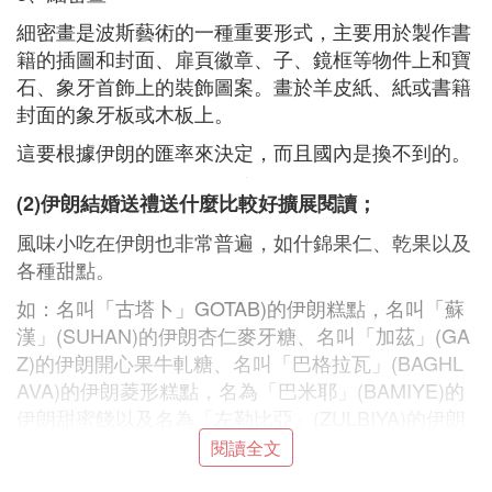
細密畫是波斯藝術的一種重要形式，主要用於製作書
籍的插圖和封面、扉頁徽章、子、鏡框等物件上和寶
石、象牙首飾上的裝飾圖案。畫於羊皮紙、紙或書籍
封面的象牙板或木板上。
這要根據伊朗的匯率來決定，而且國內是換不到的。
(2)伊朗結婚送禮送什麼比較好擴展閱讀；
風味小吃在伊朗也非常普遍，如什錦果仁、乾果以及
各種甜點。
如：名叫「古塔卜」GOTAB)的伊朗糕點，名叫「蘇
漢」(SUHAN)的伊朗杏仁麥牙糖、名叫「加茲」(GA
Z)的伊朗開心果牛軋糖、名叫「巴格拉瓦」(BAGHL
AVA)的伊朗菱形糕點，名為「巴米耶」(BAMIYE)的
伊朗甜蜜餞以及名為「左勒比亞」(ZULBIYA)的伊朗
甜薄餅等。
閱讀全文
特殊場合吃的食品：一年有幾天以及過節或悼念儀式