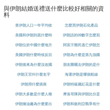
時要製作特殊食品，如在結婚的日子吃甜抓飯，它是
與伊朗結婚送禮送什麼比較好相關的資
用加工的橘子皮、藏紅花，有時加開心果、葡萄乾、
料
肉或者用雞肉和米飯做成的。
服喪期吃的名叫「哈爾瓦」(HALVA)的甜點，是用油
查伊朗人口一年平均收
怎麼買伊朗石化產品
炒麵和糖製作的另一種食品。還有一種食品叫「哈利
美國和伊朗到底什麼時
入多少
伊朗語的09數字怎麼寫
姆」，是用小麥加佐料、肉、油做成的肉麥粥，通常
在冬天食用。
伊朗位於中國什麼地方
候打
阿富汗難民逃亡伊朗怎
C. 浼婃湕浜虹粨濠氶佷粈涔堢ぜ鐗╁ソ
美國伊朗什麼時候反目
伊朗為什麼是第九強國
麼辦
1. 閫佷竴鏉熺櫨鍚堣姳銆
伊朗後來為什麼沒改國
朋友圈曬去伊朗的是什
鑺辮錛氱函媧併侀珮闆呫佽儲瀵屻佽崳瑾夈佺炲湥
伊朗王宮叫什麼名字
名
海運伊朗是哪個航線
麼梗
鐧懼悎鑺辮嚜鍙や互鏉ュ氨鏄璇椾漢澧ㄥ㈠拰姝岃呭
悷鍜忕殑瀵硅薄錛屼漢浠瀵瑰畠鍠滅埍鏈夊姞銆傜櫨
伊朗用什麼插座
伊朗特級藏紅花是什麼
鍚堣姳鍥犲叾槌炶寧鐢辮稿氱櫧鑹茬殑槌炵墖灞傛姳
伊朗大多數是什麼人種
摩洛哥隊與伊朗比分是
鑰屾垚錛岀姸濡傜櫧鑾詫紝鍙栧叾鈥滅櫨騫村ソ鍚堚
濅箣鎰忋傜櫨鍚堣姳鏁ｅ彂娣℃貳鐨勬竻棣欙紝鐘瑰
伊朗煉油廠為什麼要出
伊朗和敘利亞戰爭有什
多少
傞唹浜虹殑濂充漢鉶氭壆棣欙紝椋庝腑鎽囨洺鏈夊傚