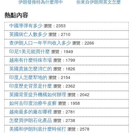
伊朗發推特為什麼用中
毒有多少
你來自伊朗用英文怎麼
為什麼都高
絳峰瓙璞″緛蹇蹇鐢熷瓙宸鏋鐏躲
5. 閽便
熱點內容
文
說
鉶界劧閽辨槸鏈淇楃殑紺肩墿錛屼絾鍗存槸瀹炵敤鐨
中國導彈有多少
瀏覽：2353
勩
英國病亡人數多少
瀏覽：2710
D. 送伊朗人什麼禮物好
查伊朗人口一年平均收入多少
瀏覽：2266
印尼1美元能買什麼
瀏覽：1949
問題一：給伊朗客戶送什麼禮物好呢？ 伊朗作為一
越南有什麼特殊市場
個什葉派 *** 佔主導的國家裡，同時結合伊朗人的生
瀏覽：1799
活習俗以及地理環境特點；在送禮品方面；
英國貴族怎麼消亡的
瀏覽：1826
有兩個建議：
印度人怎麼犁地的
瀏覽：2154
1.飲茶在伊朗是非常普遍的現象，而且因為大部分區
印度歷史背景是什麼
瀏覽：2362
域的氣候常年乾燥；建議你給朋友送一套電茶爐茶
英國背景提升機構如何辦理
瀏覽：2042
具；當地用電及其便宜反而伴隨生仿態衫活的電茶爐
如何去印度治療牛皮癬
瀏覽：1958
茶具卻很少；如果有一套精美的茶具是非常不錯的；
越南最多的廠在哪裡
家庭用，或者招待親屬用都很上檔次；目前國內較為
瀏覽：2781
精緻的茶具在300-500塊人民幣/套；
怎麼買伊朗石化產品
瀏覽：2738
同時要注意：送伊朗人電器用品的時候，一定要幫他
美國和伊朗到底什麼時候打
瀏覽：2578