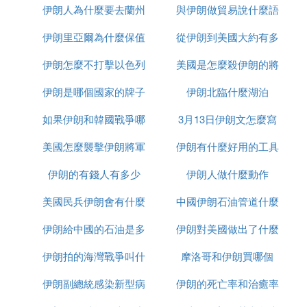
﹢濞滃氬Э鐨勬竻縐浣充漢錛屾竻鏂拌劚淇椼傜櫨鍚
伊朗人為什麼要去蘭州
售
與伊朗做貿易說什麼語
麼區別
堣姳鐨勫氬彉椋庤矊濡傛ⅵ浼煎夠錛岃姳鏈電殑鑺辨
伊朗里亞爾為什麼保值
從伊朗到美國大約有多
種
熅浼擱暱浜庡攪澶栵紝瀹涘傝澊銛剁殑瑙﹂』涓鑸錛
屽紑濮嬬咯緲╄搗鑸烇紝鍚鎯呬箣妯℃牱濡傛ゆ児浜
伊朗怎麼不打擊以色列
美國是怎麼殺伊朗的將
少千米
烘滅埍銆
伊朗是哪個國家的牌子
伊朗北臨什麼湖泊
軍的
鍦ㄨタ鏂癸紝鐧懼悎鑺辮璁や負鏄鐢卞忓▋鐨勭溂娉
鎵鍙樻垚錛屼負綰媧佺殑紺肩墿錛屽洜姝よ觸紲ヤ笘
如果伊朗和韓國戰爭哪
3月13日伊朗文怎麼寫
浜鴻や負鐧懼悎鑺變負綰媧佹竻鏂頒箣鎰忕殑浠ｈ〃
銆傝屽湪涓鍥藉彜浠ｏ紝鐧懼悎鑺卞紑鏃訛紝甯稿父
美國怎麼襲擊伊朗將軍
個贏
伊朗有什麼好用的工具
鏁ｅ彂鍑烘貳娣″菇棣欙紝鍥犳よ鍒楀叆涓冮欏浘涔
伊朗的有錢人有多少
的
伊朗人做什麼動作
嬩腑錛屾繁鍙椾漢浠鐨勫枩鐖便傜櫨鍚堣姳榪樿薄寰
佺潃欏哄埄銆佸績鎯充簨鎴愩佺濈忓拰楂樿吹銆
美國民兵伊朗會有什麼
中國伊朗石油管道什麼
2. 褰遍泦銆
伊朗給中國的石油是多
反應
伊朗對美國做出了什麼
時候建完
浣犳妸浣犱滑鎵鏈夌殑鐓х墖鍒朵綔鎴愬獎闆嗭紝閫
佺粰浠栦滑銆傚洖蹇嗘案榪滄槸鏈緹庡ソ鐨勶紒
伊朗拍的海灣戰爭叫什
少一桶
摩洛哥和伊朗買哪個
反應
3. 閽熴
閽熻薄寰佸氬Щ鏈夊嬫湁緇堛
伊朗副總統感染新型病
麼名字
伊朗的死亡率和治癒率
4. 絳峰瓙銆