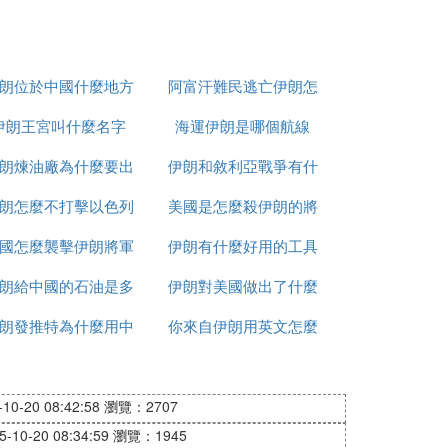
朗位於中國什麼地方
阿富汗難民逃亡伊朗怎
伊朗王宮叫什麼名字
海運伊朗是哪個航線
麼辦
朗煉油廠為什麼要出
伊朗和敘利亞戰爭有什
朗怎麼不打擊以色列
售
美國是怎麼殺伊朗的將
麼區別
國怎麼襲擊伊朗將軍
伊朗有什麼好用的工具
軍的
朗給中國的石油是多
的
伊朗對美國做出了什麼
朗發推特為什麼用中
少一桶
你來自伊朗用英文怎麼
反應
文
說
0-20 08:42:58
瀏覽：2707
10-20 08:34:59
瀏覽：1945