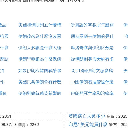
產品
美國和伊朗到底什麼時
伊朗語的09數字怎麼寫
伊
強國
伊朗後來為什麼沒改國
候打
朋友圈曬去伊朗的是什
什麼
伊朗大多數是什麼人種
名
摩洛哥隊與伊朗比分是
麼梗
伊
麼語
伊朗里亞爾為什麼保值
從伊朗到美國大約有多
多少
伊
泊
如果伊朗和韓國戰爭哪
3月13日伊朗文怎麼寫
少千米
美
作
美國民兵伊朗會有什麼
個贏
中國伊朗石油管道什麼
伊
哪個
伊朗副總統感染新型病
反應
伊朗的死亡率和治癒率
時候建完
伊
毒有多少
為什麼都高
英國病亡人數多少
2351
發布：2025-1
印尼1美元能買什麼
08:37:18
瀏覽：2262
發布：2025-