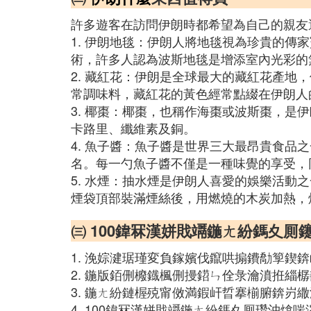
許多遊客在訪問伊朗時都希望為自己的親友
1. 伊朗地毯：伊朗人將地毯視為珍貴的
術，許多人認為波斯地毯是增添室內光彩的
2. 藏紅花：伊朗是全球最大的藏紅花產地
常調味料，藏紅花的黃色經常點綴在伊朗人
3. 椰棗：椰棗，也稱作海棗或波斯棗，是
卡路里、纖維素及銅。
4. 魚子醬：魚子醬是世界三大最昂貴食
名。每一勺魚子醬不僅是一種味覺的享受，
5. 水煙：抽水煙是伊朗人喜愛的娛樂活
煙袋頂部裝滿煙絲後，用燃燒的木炭加熱，
㈢ 100鍏冧漢姘戝竵鍦ㄤ紛鎷夊厠
1. 浼婃湕琚瑾変負鎵嬪伐鑹哄搧鐨勪箰
2. 鍦版銆侀櫠鐡楓侀摱鍣ㄣ佺彔瀹濆拰緇
3. 鍦ㄤ紛鏈楃殑甯傚満鍜屽晢搴椾腑錛
4. 100鍏冧漢姘戝竵鍦ㄤ紛鎷夊厠瓚沖