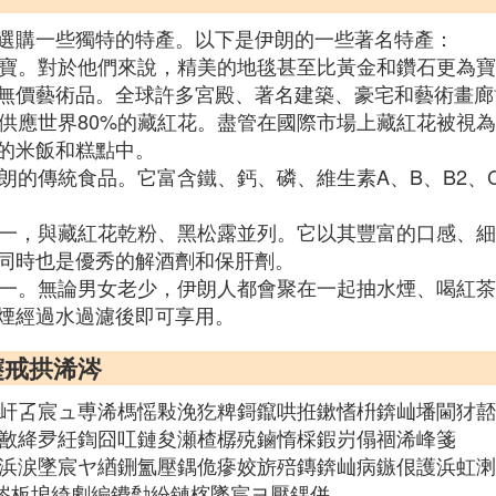
選購一些獨特的特產。以下是伊朗的一些著名特產：
傳家寶。對於他們來說，精美的地毯甚至比黃金和鑽石更為
無價藝術品。全球許多宮殿、著名建築、豪宅和藝術畫廊
，供應世界80%的藏紅花。盡管在國際市場上藏紅花被視
的米飯和糕點中。
伊朗的傳統食品。它富含鐵、鈣、磷、維生素A、B、B2
品之一，與藏紅花乾粉、黑松露並列。它以其豐富的口感、
同時也是優秀的解酒劑和保肝劑。
動之一。無論男女老少，伊朗人都會聚在一起抽水煙、喝紅
煙經過水過濾後即可享用。
鑳戒拱浠涔
鍥錛屽叾宸ュ尃浠榪愮敤浼犵粺鎶鑹哄拰鏉愭枡錛屾墦閫犲
樼敾絳夛紝鍧囧叿鏈夋瀬楂樼殑鏀惰棌鍜岃傝祻浠峰箋
岃繖浜涙墜宸ヤ緧鉶氳壓鍝佹瘮姣旂殕鏄錛屾病鏃佷護浜虹
熻喘涔板埌綺劇編鐨勪紛鏈楁墜宸ヨ壓鍝併