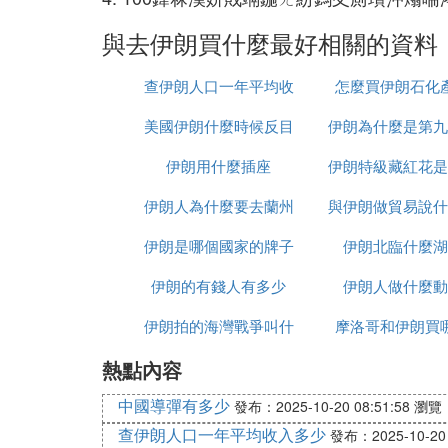
與去伊朗買什麼最好相關的資料
查伊朗人口一年平均收
怎麼買伊朗石化
美國伊朗什麼時候反目
入多少
伊朗為什麼是第九
伊朗用什麼插座
伊朗特級藏紅花是
伊朗人為什麼要去蘭州
與伊朗做貿易說什
伊朗是哪個國家的牌子
伊朗北臨什麼湖
種
伊朗的有錢人有多少
伊朗人做什麼動
伊朗拍的海灣戰爭叫什
摩洛哥和伊朗買
熱點內容
麼名字
中國導彈有多少
發布：2025-10-20 08:51:58
瀏覽：
查伊朗人口一年平均收入多少
發布：2025-10-20 