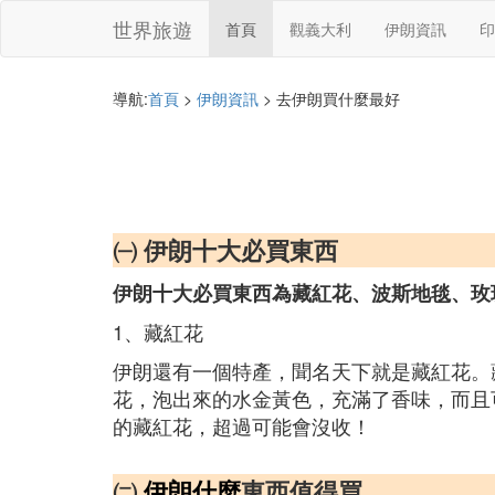
世界旅遊
首頁
觀義大利
伊朗資訊
印
導航:
首頁
>
伊朗資訊
> 去伊朗買什麼最好
㈠ 伊朗十大必買東西
伊朗十大必買東西為藏紅花、波斯地毯、玫
1、藏紅花
伊朗還有一個特產，聞名天下就是藏紅花。
花，泡出來的水金黃色，充滿了香味，而且
的藏紅花，超過可能會沒收！
㈡
伊朗什麼
東西值得買