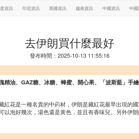
度資訊
印尼資訊
英國資訊
越南資訊
中國資訊
中國
去伊朗買什麼最好
發布時間：2025-10-13 11:55:16
瑰精油、GAZ糖、冰糖、蜂蜜、開心果、「波斯藍」手
藏紅花是一種名貴的中葯材，伊朗是藏紅花最早出現的國
可以泡好幾次，湯色還是黃色，並且有香味兒。另外伊朗離