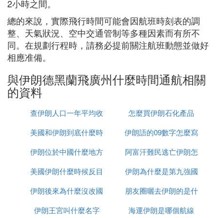
2小時之間。
總的來說，實際飛行時間可能會因航班時刻表的調
整、天氣狀況、空中交通管制等多種因素而有所不
同。在規劃行程時，請務必提前關注航班動態並做好
相應准備。
與伊朗德黑蘭飛廣州什麼時間通航相關
的資料
查伊朗人口一年平均收
怎麼買伊朗石化產品
美國和伊朗到底什麼時
入多少
伊朗語的09數字怎麼寫
伊朗位於中國什麼地方
候打
阿富汗難民逃亡伊朗怎
美國伊朗什麼時候反目
伊朗為什麼是第九強國
麼辦
伊朗後來為什麼沒改國
朋友圈曬去伊朗的是什
伊朗王宮叫什麼名字
名
海運伊朗是哪個航線
麼梗