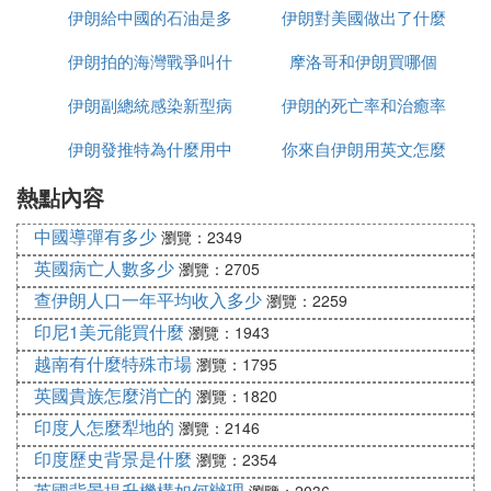
伊朗給中國的石油是多
反應
伊朗對美國做出了什麼
時候建完
伊朗拍的海灣戰爭叫什
少一桶
摩洛哥和伊朗買哪個
反應
伊朗副總統感染新型病
麼名字
伊朗的死亡率和治癒率
伊朗發推特為什麼用中
毒有多少
你來自伊朗用英文怎麼
為什麼都高
熱點內容
文
說
中國導彈有多少
瀏覽：2349
英國病亡人數多少
瀏覽：2705
查伊朗人口一年平均收入多少
瀏覽：2259
印尼1美元能買什麼
瀏覽：1943
越南有什麼特殊市場
瀏覽：1795
英國貴族怎麼消亡的
瀏覽：1820
印度人怎麼犁地的
瀏覽：2146
印度歷史背景是什麼
瀏覽：2354
英國背景提升機構如何辦理