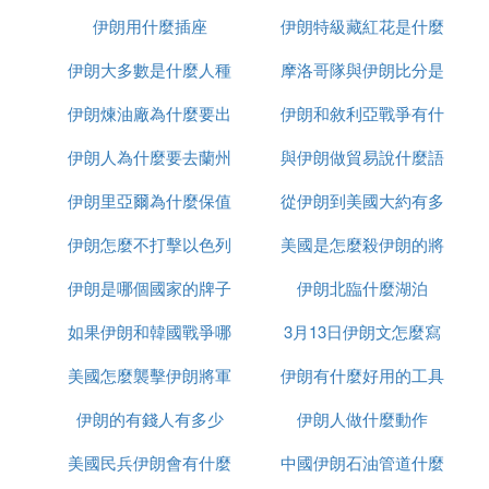
伊朗用什麼插座
伊朗特級藏紅花是什麼
伊朗大多數是什麼人種
摩洛哥隊與伊朗比分是
伊朗煉油廠為什麼要出
伊朗和敘利亞戰爭有什
多少
伊朗人為什麼要去蘭州
售
與伊朗做貿易說什麼語
麼區別
伊朗里亞爾為什麼保值
從伊朗到美國大約有多
種
伊朗怎麼不打擊以色列
美國是怎麼殺伊朗的將
少千米
伊朗是哪個國家的牌子
伊朗北臨什麼湖泊
軍的
如果伊朗和韓國戰爭哪
3月13日伊朗文怎麼寫
美國怎麼襲擊伊朗將軍
個贏
伊朗有什麼好用的工具
伊朗的有錢人有多少
的
伊朗人做什麼動作
美國民兵伊朗會有什麼
中國伊朗石油管道什麼