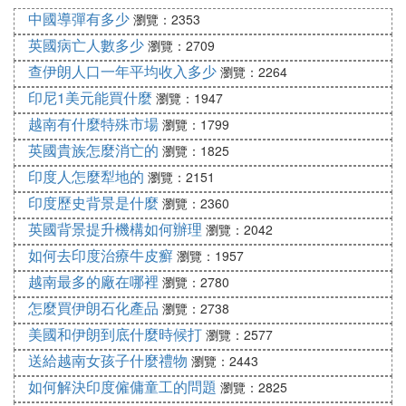
中國導彈有多少
不油膩的質地和充滿味蕾的香味而聞名。每一勺魚子
瀏覽：2353
醬不僅是一種味覺的享受，同時也是優秀的解酒劑和
英國病亡人數多少
瀏覽：2709
保肝劑。
查伊朗人口一年平均收入多少
瀏覽：2264
5. 水煙：抽水煙是伊朗人喜愛的娛樂活動之一。無論
印尼1美元能買什麼
瀏覽：1947
男女老少，伊朗人都會聚在一起抽水煙、喝紅茶、吃
越南有什麼特殊市場
瀏覽：1799
椰棗，共度歡樂時光。水煙的價格在水煙袋頂部裝滿
英國貴族怎麼消亡的
瀏覽：1825
煙絲後，用燃燒的木炭加熱，煙經過水過濾後即可享
印度人怎麼犁地的
瀏覽：2151
用。
印度歷史背景是什麼
瀏覽：2360
英國背景提升機構如何辦理
瀏覽：2042
如何去印度治療牛皮癬
瀏覽：1957
越南最多的廠在哪裡
瀏覽：2780
怎麼買伊朗石化產品
瀏覽：2738
美國和伊朗到底什麼時候打
瀏覽：2577
送給越南女孩子什麼禮物
瀏覽：2443
如何解決印度僱傭童工的問題
瀏覽：2825