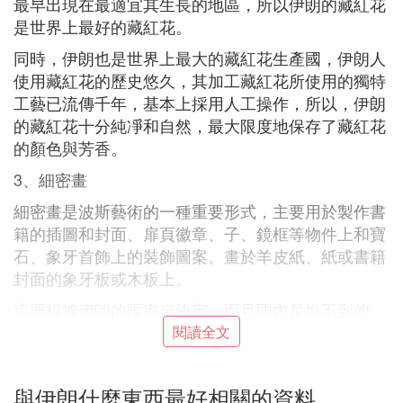
最早出現在最適宜其生長的地區，所以伊朗的藏紅花
是世界上最好的藏紅花。
同時，伊朗也是世界上最大的藏紅花生產國，伊朗人
使用藏紅花的歷史悠久，其加工藏紅花所使用的獨特
工藝已流傳千年，基本上採用人工操作，所以，伊朗
的藏紅花十分純凈和自然，最大限度地保存了藏紅花
的顏色與芳香。
3、細密畫
細密畫是波斯藝術的一種重要形式，主要用於製作書
籍的插圖和封面、扉頁徽章、子、鏡框等物件上和寶
石、象牙首飾上的裝飾圖案。畫於羊皮紙、紙或書籍
封面的象牙板或木板上。
這要根據伊朗的匯率來決定，而且國內是換不到的。
閱讀全文
(3)伊朗什麼東西最好擴展閱讀；
風味小吃在伊朗也非常普遍，如什錦果仁、乾果以及
與伊朗什麼東西最好相關的資料