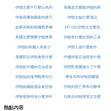
許多遊客在訪問伊朗時都希望為自己的親友選購一些
伊朗怎麼不打擊以色列
美國是怎麼殺伊朗的將
少千米
獨特的特產。以下是伊朗的一些著名特產：
伊朗是哪個國家的牌子
伊朗北臨什麼湖泊
軍的
1. 伊朗地毯：伊朗人將地毯視為珍貴的傳家寶。對於
他們來說，精美的地毯甚至比黃金和鑽石更為寶貴。
如果伊朗和韓國戰爭哪
3月13日伊朗文怎麼寫
在西方，伊朗地毯被譽為地面上的藝術，許多人認為
波斯地毯是增添室內光彩的無價藝術品。全球許多宮
美國怎麼襲擊伊朗將軍
個贏
伊朗有什麼好用的工具
殿、著名建築、豪宅和藝術畫廊博物館都將波斯地毯
伊朗的有錢人有多少
的
伊朗人做什麼動作
作為珍藏。
2. 藏紅花：伊朗是全球最大的藏紅花產地，供應世界
美國民兵伊朗會有什麼
中國伊朗石油管道什麼
80%的藏紅花。盡管在國際市場上藏紅花被視為珍貴
伊朗給中國的石油是多
反應
伊朗對美國做出了什麼
時候建完
的葯材，但伊朗人更傾向於將其作為日常調味料，藏
紅花的黃色經常點綴在伊朗人的米飯和糕點中。
伊朗拍的海灣戰爭叫什
少一桶
摩洛哥和伊朗買哪個
反應
3. 椰棗：椰棗，也稱作海棗或波斯棗，是伊朗的傳統
食品。它富含鐵、鈣、磷、維生素A、B、B2、C、
伊朗副總統感染新型病
麼名字
伊朗的死亡率和治癒率
煙草酸、碳水化合物、蛋白質、脂肪、卡路里、纖維
伊朗發推特為什麼用中
毒有多少
你來自伊朗用英文怎麼
為什麼都高
素及銅。
4. 魚子醬：魚子醬是世界三大最昂貴食品之一，與藏
熱點內容
文
說
紅花乾粉、黑松露並列。它以其豐富的口感、細膩而