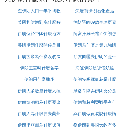
各種甜點。
如：名叫「古塔卜」GOTAB)的伊朗糕點，名叫「蘇
查伊朗人口一年平均收
怎麼買伊朗石化產品
漢」(SUHAN)的伊朗杏仁麥牙糖、名叫「加茲」(GA
美國和伊朗到底什麼時
入多少
伊朗語的09數字怎麼寫
Z)的伊朗開心果牛軋糖、名叫「巴格拉瓦」(BAGHL
AVA)的伊朗菱形糕點，名為「巴米耶」(BAMIYE)的
伊朗位於中國什麼地方
候打
阿富汗難民逃亡伊朗怎
伊朗甜蜜餞以及名為「左勒比亞」(ZULBIYA)的伊朗
美國伊朗什麼時候反目
伊朗為什麼是第九強國
麼辦
甜薄餅等。
特殊場合吃的食品：一年有幾天以及過節或悼念儀式
伊朗後來為什麼沒改國
朋友圈曬去伊朗的是什
時要製作特殊食品，如在結婚的日子吃甜抓飯，它是
伊朗王宮叫什麼名字
名
海運伊朗是哪個航線
麼梗
用加工的橘子皮、藏紅花，有時加開心果、葡萄乾、
肉或者用雞肉和米飯做成的。
伊朗用什麼插座
伊朗特級藏紅花是什麼
服喪期吃的名叫「哈爾瓦」(HALVA)的甜點，是用油
伊朗大多數是什麼人種
摩洛哥隊與伊朗比分是
炒麵和糖製作的另一種食品。還有一種食品叫「哈利
姆」，是用小麥加佐料、肉、油做成的肉麥粥，通常
伊朗煉油廠為什麼要出
伊朗和敘利亞戰爭有什
多少
在冬天食用。
伊朗人為什麼要去蘭州
售
與伊朗做貿易說什麼語
麼區別
⑷ 伊朗什麼東西值得買
伊朗里亞爾為什麼保值
從伊朗到美國大約有多
種