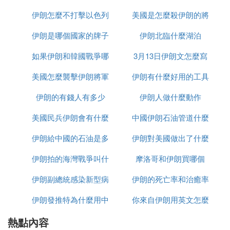
梅尼被推舉為伊朗國家領袖，由於其為宗教人士，對
伊朗怎麼不打擊以色列
美國是怎麼殺伊朗的將
少千米
於國家施政經驗有限。在這種背景下，伊朗在實施伊
斯蘭體制的同時，也確立了共和制度，但並非傳統的
伊朗是哪個國家的牌子
伊朗北臨什麼湖泊
軍的
議會制，而是總統制。
如果伊朗和韓國戰爭哪
3月13日伊朗文怎麼寫
伊朗的總統地位在最高精神領袖之下，總統雖然由選
美國怎麼襲擊伊朗將軍
個贏
伊朗有什麼好用的工具
舉產生，但候選人的資格由最高精神領袖決定。比如
伊朗的有錢人有多少
的
伊朗人做什麼動作
前總統內賈德在兩次宣布參選後，由於最高精神領袖
哈梅內伊的阻止，最終無緣總統大位。在總統選舉
美國民兵伊朗會有什麼
中國伊朗石油管道什麼
後，勝選總統必須獲得最高精神領袖的委任函，才能
正式就職。由此可見，伊朗總統實際上由最高精神領
伊朗給中國的石油是多
反應
伊朗對美國做出了什麼
時候建完
袖控制。
伊朗拍的海灣戰爭叫什
少一桶
摩洛哥和伊朗買哪個
反應
盡管如此，伊朗的總統並非沒有實權。作為國家元首
伊朗副總統感染新型病
麼名字
伊朗的死亡率和治癒率
和政府首腦，總統行使最高行政權和內閣成員任免
伊朗發推特為什麼用中
毒有多少
你來自伊朗用英文怎麼
為什麼都高
權。例如，內賈德總統曾任命自己的親家公馬沙伊為
副總統，但由於最高精神領袖哈梅內伊的反對，最終
熱點內容
文
說
解除了親家公的副總統職務。此外，總統負責參與國