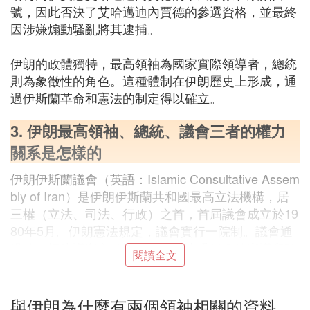
號，因此否決了艾哈邁迪內賈德的參選資格，並最終
因涉嫌煽動騷亂將其逮捕。
伊朗的政體獨特，最高領袖為國家實際領導者，總統
則為象徵性的角色。這種體制在伊朗歷史上形成，通
過伊斯蘭革命和憲法的制定得以確立。
3. 伊朗最高領袖、總統、議會三者的權力
關系是怎樣的
伊朗伊斯蘭議會（英語：Islamic Consultative Assem
bly of Iran）是伊朗伊斯蘭共和國最高立法機構，居
三權（立法、司法、行政）之首，首屆議會成立於19
80年5月。伊朗憲法規定，議會實行一院制。議會通
過的一切決議案必須通過憲法監護委員會的審議和確
閱讀全文
認，確保它們不違背伊斯蘭教義和憲法原則。一旦議
會與憲監會出現爭議，決議案則提交由三權領導和有
關部長組成的「確定國家利益委員會」裁決。
與伊朗為什麼有兩個領袖相關的資料