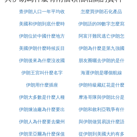
伊朗伊斯蘭議會是伊立法機構，負責起草、審議和通
查伊朗人口一年平均收
怎麼買伊朗石化產品
過國家重要法律，其他權力機構起草的法律、法規須
美國和伊朗到底什麼時
入多少
伊朗語的09數字怎麼寫
經議會審議通過後方可實施，與外國簽訂的條約、協
定和重大合同也須經議會批准。議會還負有監督政府
伊朗位於中國什麼地方
候打
阿富汗難民逃亡伊朗怎
工作的職責，有權彈劾內閣部長和總統。
美國伊朗什麼時候反目
伊朗為什麼是第九強國
麼辦
4. 伊朗總統魯哈尼和最高領導人哈梅內伊
伊朗後來為什麼沒改國
朋友圈曬去伊朗的是什
的區別
伊朗王宮叫什麼名字
名
海運伊朗是哪個航線
麼梗
一個是接班人，一個是國家的奠基人，威望不一樣
的，歷史時期也不一樣的。
伊朗用什麼插座
伊朗特級藏紅花是什麼
伊朗大多數是什麼人種
摩洛哥隊與伊朗比分是
5. 伊朗有2位國家元首,最高大權是在總統手
裡,還是最高領袖手
伊朗煉油廠為什麼要出
伊朗和敘利亞戰爭有什
多少
伊朗作為政教合一的國家，有兩位國家元首，分別是
伊朗人為什麼要去蘭州
售
與伊朗做貿易說什麼語
麼區別
最高精神領袖和國家總統。實權主要掌握在最高精神
伊朗里亞爾為什麼保值
從伊朗到美國大約有多
種
領袖手中。自1979年伊斯蘭革命後，最高精神領袖霍