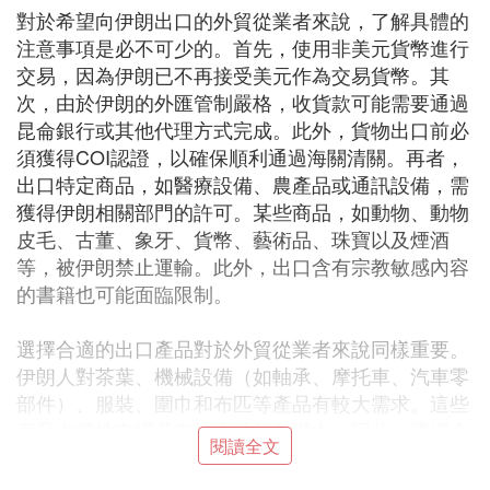
對於希望向伊朗出口的外貿從業者來說，了解具體的
注意事項是必不可少的。首先，使用非美元貨幣進行
交易，因為伊朗已不再接受美元作為交易貨幣。其
次，由於伊朗的外匯管制嚴格，收貨款可能需要通過
昆侖銀行或其他代理方式完成。此外，貨物出口前必
須獲得COI認證，以確保順利通過海關清關。再者，
出口特定商品，如醫療設備、農產品或通訊設備，需
獲得伊朗相關部門的許可。某些商品，如動物、動物
皮毛、古董、象牙、貨幣、藝術品、珠寶以及煙酒
等，被伊朗禁止運輸。此外，出口含有宗教敏感內容
的書籍也可能面臨限制。
選擇合適的出口產品對於外貿從業者來說同樣重要。
伊朗人對茶葉、機械設備（如軸承、摩托車、汽車零
部件）、服裝、圍巾和布匹等產品有較大需求。這些
商品在當地市場具有較高的銷售潛力。因此，選擇合
閱讀全文
適的商品進行出口，將有助於提高外貿活動的成功
率。