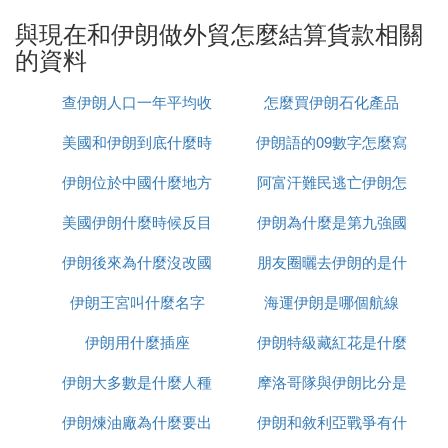
與現在和伊朗做外貿怎麼結算貨款相關
綜上所述，了解伊朗的國家形勢、遵循出口規定、選
的資料
擇合適的產品，是外貿從業者成功出口伊朗的關鍵。
希望上述信息能對您有所幫助，如有其他疑問，歡迎
查伊朗人口一年平均收
怎麼買伊朗石化產品
留言。
美國和伊朗到底什麼時
入多少
伊朗語的09數字怎麼寫
㈢ 做外貿的.請問伊朗銀行能直接匯錢到中
伊朗位於中國什麼地方
候打
阿富汗難民逃亡伊朗怎
國國內銀行嗎如果能,什麼貨幣匯匯到哪個
美國伊朗什麼時候反目
伊朗為什麼是第九強國
麼辦
銀行能
伊朗後來為什麼沒改國
朋友圈曬去伊朗的是什
1. 伊朗銀行通常不直接處理美元匯款到中國國內銀
行。
伊朗王宮叫什麼名字
名
海運伊朗是哪個航線
麼梗
2. 伊朗的匯款通常需要通過第三方銀行，如迪拜的中
間行，來完成。
伊朗用什麼插座
伊朗特級藏紅花是什麼
3. 匯款時間因選擇的第三方銀行不同而有所差異，迪
伊朗大多數是什麼人種
摩洛哥隊與伊朗比分是
拜的一般需要10至15天，而選擇土耳其、香港等地的
銀行則大約3至5天。
伊朗煉油廠為什麼要出
伊朗和敘利亞戰爭有什
多少
4. 目前，伊朗的個別銀行可以兌換歐元並通過這些銀