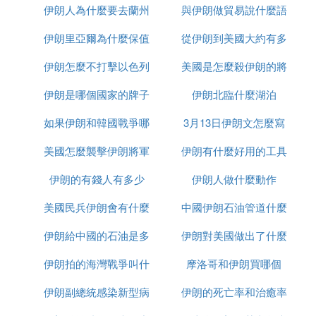
伊朗人為什麼要去蘭州
售
與伊朗做貿易說什麼語
麼區別
行匯款到中國。
5. 盡管如此，伊朗與中國之間的外匯交易多數還是通
伊朗里亞爾為什麼保值
從伊朗到美國大約有多
種
過錢庄進行。
6. 錢庄的操作流程是：客戶向錢庄提交伊朗幣，錢庄
伊朗怎麼不打擊以色列
美國是怎麼殺伊朗的將
少千米
根據當天匯率計算出相應美元金額，並扣除手續費
伊朗是哪個國家的牌子
伊朗北臨什麼湖泊
軍的
後，通過迪拜（或其他國家）的錢庄辦事處將美金匯
往中國。
如果伊朗和韓國戰爭哪
3月13日伊朗文怎麼寫
7. 從客戶提交貨幣到國內收款通常需要4天，但有時
美國怎麼襲擊伊朗將軍
個贏
伊朗有什麼好用的工具
會因匯率波動而被錢庄延遲幾天，從而獲得匯率差異
的利潤。
伊朗的有錢人有多少
的
伊朗人做什麼動作
8. 如果匯款超過10天未到賬，且收款行信息無誤，通
常意味著錢庄可能未實際進行匯款。
美國民兵伊朗會有什麼
中國伊朗石油管道什麼
伊朗給中國的石油是多
反應
伊朗對美國做出了什麼
時候建完
㈣ 伊朗匯款到中國，一般怎麼處理
伊朗拍的海灣戰爭叫什
少一桶
摩洛哥和伊朗買哪個
反應
1、從第三方國家付款，客戶自己找人從其他國家把
款打到中國。這個只要不被美國跟蹤，資金不要被凍
伊朗副總統感染新型病
麼名字
伊朗的死亡率和治癒率
結住。對中國供應商還是最好的方式。