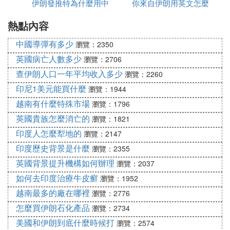
伊朗發推特為什麼用中
毒有多少
你來自伊朗用英文怎麼
為什麼都高
2、在伊朗本地和買家交易，然後支付貨款給賣家。
或者在中國直接收伊朗客戶的人民幣。不過這有個問
熱點內容
文
說
題，在海關稅務方面的數據就是，有貨出，沒款收進
中國導彈有多少
瀏覽：2350
來，也麻煩的事。
英國病亡人數多少
瀏覽：2706
3、找有昆侖銀行賬戶的代理公司，昆侖銀行賬戶可
查伊朗人口一年平均收入多少
瀏覽：2260
以接收伊朗的匯款，只收人民幣和歐元。這個第一要
印尼1美元能買什麼
瀏覽：1944
關注結匯時間，不同的公司結匯時間從幾個月到幾天
不等，結匯時間要優先於代理費來考慮的。當然找代
越南有什麼特殊市場
瀏覽：1796
理是要付代理費給代理公司，昆侖銀行的手續費也比
英國貴族怎麼消亡的
瀏覽：1821
其他銀行高。
印度人怎麼犁地的
瀏覽：2147
4、個人可以注冊阿聯酋公司，阿聯酋銀行開辦的賬
印度歷史背景是什麼
瀏覽：2355
戶可以方便的接收到伊朗客戶打過來的匯款。迪拜公
英國背景提升機構如何辦理
瀏覽：2037
司注冊費用相對高一些，也可以選擇阿聯酋RAK公
如何去印度治療牛皮癬
瀏覽：1952
司，rak公司注冊費用便宜些。
越南最多的廠在哪裡
瀏覽：2776
怎麼買伊朗石化產品
瀏覽：2734
(4)現在和伊朗做外貿怎麼結算貨款擴展閱讀：
美國和伊朗到底什麼時候打
瀏覽：2574
跨國支付方式：