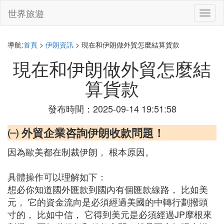
世界旅遊
切
換
導
航
導航:
首頁
>
伊朗資訊
> 現在和伊朗做外貿怎麼結算貨款
現在和伊朗做外貿怎麼結
算貨款
發布時間：2025-09-14 19:51:58
㈠ 外貿企業咨詢伊朗收款問題！
因為歐美都在制裁伊朗， 根本原因。
具體操作可以理解如下：
想必你知道國外匯款到國內有個匯款線路， 比如美
元， 它的資金流向是必須經過美國的中轉行劃撥頭
寸的， 比如中信， 它得到美元是必須經過JP摩根來