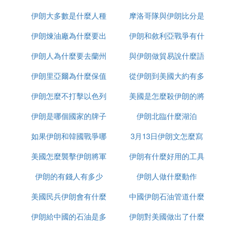
伊朗大多數是什麼人種
摩洛哥隊與伊朗比分是
伊朗煉油廠為什麼要出
伊朗和敘利亞戰爭有什
多少
伊朗人為什麼要去蘭州
售
與伊朗做貿易說什麼語
麼區別
伊朗里亞爾為什麼保值
從伊朗到美國大約有多
種
伊朗怎麼不打擊以色列
美國是怎麼殺伊朗的將
少千米
伊朗是哪個國家的牌子
伊朗北臨什麼湖泊
軍的
如果伊朗和韓國戰爭哪
3月13日伊朗文怎麼寫
美國怎麼襲擊伊朗將軍
個贏
伊朗有什麼好用的工具
伊朗的有錢人有多少
的
伊朗人做什麼動作
美國民兵伊朗會有什麼
中國伊朗石油管道什麼
伊朗給中國的石油是多
反應
伊朗對美國做出了什麼
時候建完