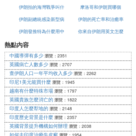
伊朗拍的海灣戰爭叫什
少一桶
摩洛哥和伊朗買哪個
反應
伊朗副總統感染新型病
麼名字
伊朗的死亡率和治癒率
伊朗發推特為什麼用中
毒有多少
你來自伊朗用英文怎麼
為什麼都高
熱點內容
文
說
中國導彈有多少
瀏覽：2351
英國病亡人數多少
瀏覽：2707
查伊朗人口一年平均收入多少
瀏覽：2262
印尼1美元能買什麼
瀏覽：1945
越南有什麼特殊市場
瀏覽：1797
英國貴族怎麼消亡的
瀏覽：1822
印度人怎麼犁地的
瀏覽：2148
印度歷史背景是什麼
瀏覽：2357
英國背景提升機構如何辦理
瀏覽：2038
如何去印度治療牛皮癬
瀏覽：1954