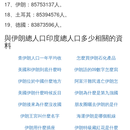
17、伊朗：85753137人。
18、土耳其：85394576人。
19、德國：83873596人。
與伊朗總人口印度總人口多少相關的資
料
查伊朗人口一年平均收
怎麼買伊朗石化產品
美國和伊朗到底什麼時
入多少
伊朗語的09數字怎麼寫
伊朗位於中國什麼地方
候打
阿富汗難民逃亡伊朗怎
美國伊朗什麼時候反目
伊朗為什麼是第九強國
麼辦
伊朗後來為什麼沒改國
朋友圈曬去伊朗的是什
伊朗王宮叫什麼名字
名
海運伊朗是哪個航線
麼梗
伊朗用什麼插座
伊朗特級藏紅花是什麼