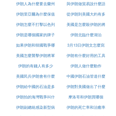
過伊斯蘭革命和憲法的制定得以確立。
伊朗人為什麼要去蘭州
售
與伊朗做貿易說什麼語
麼區別
❸ 伊朗最高精神領袖到底是什麼為什麼他
伊朗里亞爾為什麼保值
從伊朗到美國大約有多
種
的權力比總統還大
伊朗怎麼不打擊以色列
美國是怎麼殺伊朗的將
少千米
伊朗的政體特殊，採用政教合一模式，由什葉派教士
伊朗是哪個國家的牌子
伊朗北臨什麼湖泊
軍的
掌控國家核心權力，教士首領即最高精神領袖掌握軍
權和決策權，民選總統僅作為決策執行者。這一模式
如果伊朗和韓國戰爭哪
3月13日伊朗文怎麼寫
在現代世界獨一無二。
美國怎麼襲擊伊朗將軍
個贏
伊朗有什麼好用的工具
這種模式在伊朗歷史上有著復雜背景。在伊斯蘭革命
伊朗的有錢人有多少
的
伊朗人做什麼動作
爆發前的伊朗是一個世俗化程度較高的國家，西方文
美國民兵伊朗會有什麼
中國伊朗石油管道什麼
化影響廣泛。然而，革命後伊朗急速轉向政教合一體
制，成為中東地區唯一的政教合一國家。
伊朗給中國的石油是多
反應
伊朗對美國做出了什麼
時候建完
伊朗政體的逆轉原因包括地緣政治壓力、社會矛盾激
伊朗拍的海灣戰爭叫什
少一桶
摩洛哥和伊朗買哪個
反應
化以及對美國的傳統盟友關系的轉變。1979年伊斯蘭
伊朗副總統感染新型病
麼名字
伊朗的死亡率和治癒率
革命爆發，推翻了巴列維王朝，伊朗轉向政教合一的