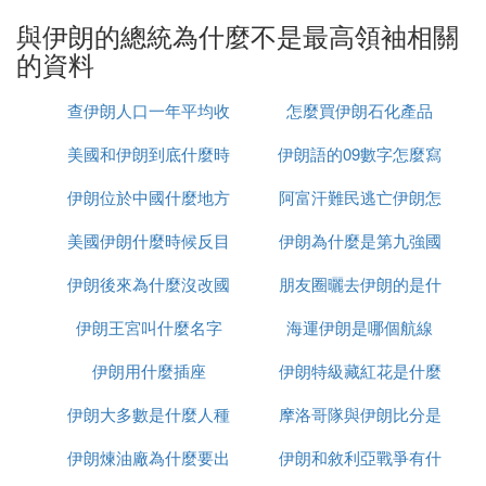
伊朗的憲法規定，最高領袖由伊斯蘭教什葉派教法學
與伊朗的總統為什麼不是最高領袖相關
家擔任，實際掌控國家的軍權和決策權。總統僅是政
的資料
府首腦，地位低於最高領袖。
查伊朗人口一年平均收
怎麼買伊朗石化產品
伊朗的政教合一體制源自1979年伊斯蘭革命後的伊朗
伊斯蘭共和國憲法。此體制使宗教領袖有權治理國
美國和伊朗到底什麼時
入多少
伊朗語的09數字怎麼寫
家。
伊朗位於中國什麼地方
候打
阿富汗難民逃亡伊朗怎
最高領袖擁有巨大權力，可指任總統。例如，艾哈邁
美國伊朗什麼時候反目
伊朗為什麼是第九強國
麼辦
迪內賈德和魯哈尼兩位總統均是按照最高領袖哈梅內
伊的意願而上任。
伊朗後來為什麼沒改國
朋友圈曬去伊朗的是什
伊朗王宮叫什麼名字
名
海運伊朗是哪個航線
麼梗
哈梅內伊反感艾哈邁迪內賈德的平民形象和政治口
號，因此否決了艾哈邁迪內賈德的參選資格，並最終
伊朗用什麼插座
伊朗特級藏紅花是什麼
因涉嫌煽動騷亂將其逮捕。
伊朗大多數是什麼人種
摩洛哥隊與伊朗比分是
伊朗的政體獨特，最高領袖為國家實際領導者，總統
伊朗煉油廠為什麼要出
伊朗和敘利亞戰爭有什
多少
則為象徵性的角色。這種體制在伊朗歷史上形成，通