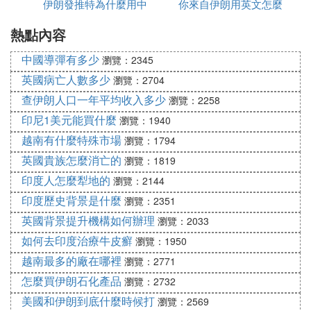
伊斯蘭共和國。
伊朗發推特為什麼用中
毒有多少
你來自伊朗用英文怎麼
為什麼都高
熱點內容
文
說
伊朗伊斯蘭共和國面對的外部壓力，包括與蘇聯的緊
張關系、阿拉伯國家的攻擊和美國的制裁。兩伊戰爭
中國導彈有多少
瀏覽：2345
的爆發加劇了伊朗的危機。為應對這些挑戰，伊朗內
英國病亡人數多少
瀏覽：2704
部資源被集中利用，通過思想動員，激發民眾對國家
查伊朗人口一年平均收入多少
瀏覽：2258
的支持。
印尼1美元能買什麼
瀏覽：1940
伊斯蘭革命後，伊朗轉向政教合一的體制，通過宗教
越南有什麼特殊市場
瀏覽：1794
手段最大限度地動員社會資源，以增強國家實力和應
英國貴族怎麼消亡的
瀏覽：1819
對外部威脅。這一模式在伊朗國內得到了廣泛的接受
印度人怎麼犁地的
瀏覽：2144
和應用。
印度歷史背景是什麼
瀏覽：2351
英國背景提升機構如何辦理
瀏覽：2033
伊朗政體的特殊性體現在其地緣政治背景和戰略考量
如何去印度治療牛皮癬
瀏覽：1950
上。在與阿拉伯國家的博弈中，伊朗利用宗教認同作
越南最多的廠在哪裡
為政治工具，以爭取敘利亞、伊拉克等國的支持。政
瀏覽：2771
教合一的體制有助於在中東地區構建什葉派聯盟，對
怎麼買伊朗石化產品
瀏覽：2732
抗遜尼派國家。
美國和伊朗到底什麼時候打
瀏覽：2569