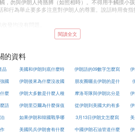
切接觸，勿與伊朗人挎胳膊（如照相時）。不得用手觸摸小
講話和行為舉止要多多注意對伊朗人的尊重。說話時用食
訊收發均沒有問題。
閱讀全文
時必須佩戴頭巾，顏色和花色不限，需包裹頭發，上身需穿
要在公共區域，都必須遵守此項規定）
關的資料
品，商店也不提供酒精飲品。
酒精飲料入境。一旦被發現， 將會受到當地法律嚴懲。
產品
美國和伊朗到底什麼時
伊朗語的09數字怎麼寫
伊
食也可能不如家鄉的飯菜可口，建議自帶一些食品來調節口
強國
伊朗後來為什麼沒改國
候打
朋友圈曬去伊朗的是什
行政區等）照相或攝像，否則將會帶來很大麻煩。
什麼
伊朗大多數是什麼人種
名
摩洛哥隊與伊朗比分是
麼梗
伊
伊朗當地的香煙可能不適合中國人口味.(在規定的區域允許
麼語
伊朗里亞爾為什麼保值
從伊朗到美國大約有多
多少
伊
乳。 日照也很強， 建議帶好太陽眼鏡和防嗮霜。
泊
如果伊朗和韓國戰爭哪
3月13日伊朗文怎麼寫
少千米
美
不通用，勿攜帶。
作
美國民兵伊朗會有什麼
個贏
中國伊朗石油管道什麼
伊