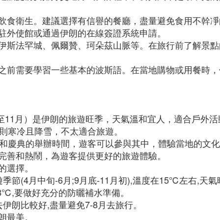
飲食衛生。建議選擇有信譽的餐廳，盡量避免食用不幹凈
駐外使館或通過伊朗的在線簽證系統申請。
伊斯法罕城、佩爾贊、珂朵茲山脈等。在旅行前了解景點
之前需要學習一些基本的波斯語。在當地購物或用餐時，
9月至11月）是伊朗的旅遊旺季，天氣溫和宜人，適合戶外
季則寒冷且降雪，不太適合旅遊。
節日和慶典的舉辦時間，遊客可以參與其中，體驗當地的文
完善和熱鬧，為遊客提供更好的旅遊體驗。
的選擇。
節(4月中旬-6月;9月底-11月初),溫度在15℃左右,天
8℃,要做好充分的防曬補水準備。
伊朗比較好,盡量避免7-8月去旅行。
朗最美。