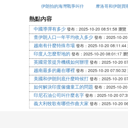
2. 伊朗貨幣的官方名稱叫里亞爾。1美元可
伊朗拍的海灣戰爭叫什
摩洛哥和伊朗買
3. 絕大部分商店不可使用信用卡，需要支付現
內銀聯卡不通用)
熱點內容
麼名字
中國導彈有多少
發布：2025-10-20 08:51:58
瀏覽：
四．入境時請注意
查伊朗人口一年平均收入多少
1、禁止攜帶任何含酒精的飲料、豬肉及其
發布：2025-10-20 
2、其它不許帶入境的物品有：賭具、迷幻
越南有什麼特殊市場
發布：2025-10-20 08:11:44
伊朗國家形象的一切書籍和音像製品等。
印度人怎麼犁地的
發布：2025-10-20 08:01:17
瀏
3. 攜帶單價超過人民幣5000元的攝像機
英國背景提升機構如何辦理
發布：2025-10-20 07
4. 攜帶拉桿箱的客人請務必備有鎖，防止
越南最多的廠在哪裡
發布：2025-10-20 07:50:32
5. 旅客手提行李中的液體、噴霧劑或發膠
美國和伊朗到底什麼時候打
發布：2025-10-20 07
稅店購物時請務必詢問清楚。
如何解決印度僱傭童工的問題
發布：2025-10-20 
6. 被嚴格控制的液體為飲料，護膚霜、
非處方葯，但可能需要出示相關證明。不得
印尼石油公司叫什麼名字
發布：2025-10-20 07:3
義大利牧歌有哪些作曲大家
發布：2025-10-20 06
五．伊朗購物及出境限制
1.伊朗可購買波斯地毯，波斯珠寶，檯布
2. 出境者每人所攜開心果限量10公斤，藏