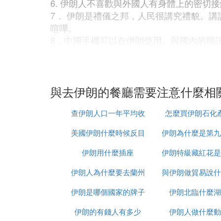
6. 伊朗人不喜歡與外國人有身體上的密
7． 伊朗是禮儀之邦，人民很講究禮貌。
喧嘩。
8．中國手機可以在伊朗使用。與國內的簡
二．特別提醒
1. 女士下飛機或乘坐伊朗航空公司航班
裝，必須長裙過小腿。（在整個遊程中，只
與去伊朗的餐廳需要注意什麼相
2. 當地用餐為清真餐，無豬肉、無酒精飲
3. 伊朗是禁酒的國家，嚴禁私自攜帶各類
查伊朗人口一年平均收
怎麼買伊朗石化
4. 豐富的旅程難免會帶來旅途勞累，餐
美國伊朗什麼時候反目
入多少
伊朗為什麼是第九
解！
5. 伊朗不允許在非旅遊區（包括政府區，
伊朗用什麼插座
伊朗特級藏紅花是
6. 喜歡抽煙的人士建議自己攜帶香煙,因為
伊朗人為什麼要去蘭州
與伊朗做貿易說什
7.伊朗氣候乾燥， 建議帶好潤唇膏和護體
伊朗是哪個國家的牌子
伊朗北臨什麼湖
種
三．伊朗貨幣及須知
1. 可攜帶美元或歐元入境，人民幣在伊朗
伊朗的有錢人有多少
伊朗人做什麼動