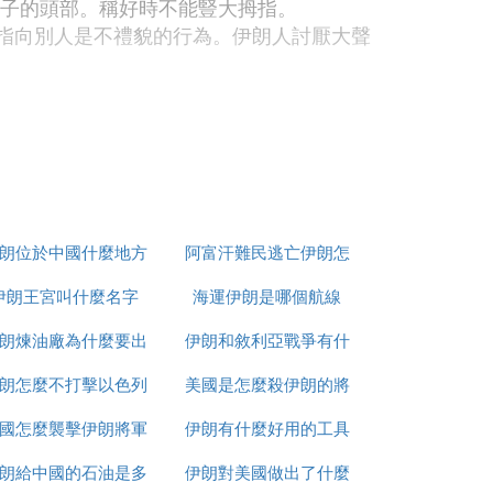
孩子的頭部。稱好時不能豎大拇指。
指指向別人是不禮貌的行為。伊朗人討厭大聲
長衣，必須蓋過臀部且不能緊身；下身若穿裙
朗位於中國什麼地方
阿富汗難民逃亡伊朗怎
味（如：方便麵、榨菜、辣椒醬等），請您諒
伊朗王宮叫什麼名字
海運伊朗是哪個航線
麼辦
朗煉油廠為什麼要出
伊朗和敘利亞戰爭有什
抽煙)
朗怎麼不打擊以色列
售
美國是怎麼殺伊朗的將
麼區別
國怎麼襲擊伊朗將軍
伊朗有什麼好用的工具
軍的
朗給中國的石油是多
的
伊朗對美國做出了什麼