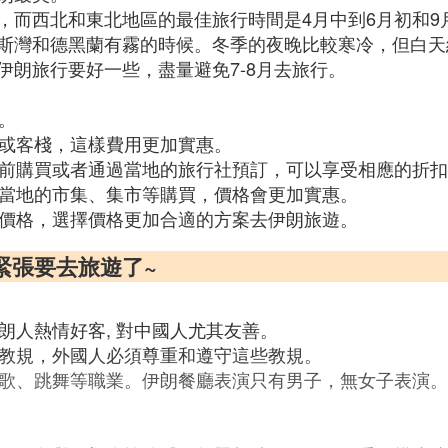
而西北和東北地區的最佳旅行時間是4月中到6月初和9月
斯灣和德黑蘭有霧的時候。冬季的夜晚比較寒冷，但白天經
朗旅行要好一些，盡量避免7-8月去旅行。
。
社或客棧，這樣費用更加實惠。
擇提前購買或者通過當地的旅行社預訂，可以享受相應的折
去當地的市集、集市等購買，價格會更加實惠。
票價格，選擇價格更加合適的方案去伊朗旅遊。
緊張要去旅遊了~
朗人熱情好客, 對中國人尤其友善。
蘭教規，外國人必須尊重和遵守這些教規。
唱歌、跳舞等職業。伊朗餐廳表演只有男子，無女子表演。