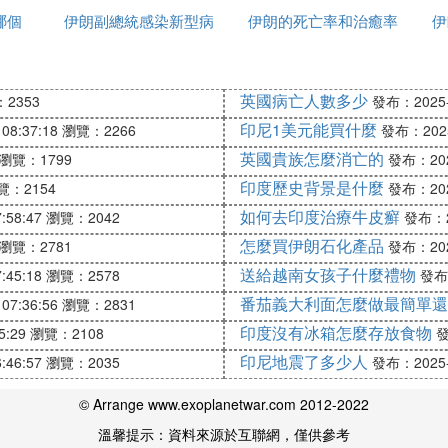
兌換16000里亞爾，1歐元可兌換24000里亞爾。實際金
哪個
伊朗副總統感染新型病
反應
伊朗的死亡率和治癒率
時候建完
伊
金. 美元,歐元都很受歡迎. 但購買大件商品的商店可以使
毒有多少
為什麼都高
英國病亡人數多少
2353
發布：2025-1
印尼1美元能買什麼
製品入境，否則將會受到懲罰。
08:37:18
瀏覽：2266
發布：2025-
葯物、火器、色情書刊、詆毀伊斯蘭教和
英國貴族怎麼消亡的
瀏覽：1799
發布：2025
印度歷史背景是什麼
覽：2154
發布：2025
、高級電子產品(如：手提電腦、高級專業相機等)的客人必
如何去印度治療牛皮癬
:58:47
瀏覽：2042
發布：20
被竊，請客人在托運的行李中不要夾帶現金和貴重物品。
怎麼買伊朗石化產品
瀏覽：2781
發布：2025
容器，容積必須小於100毫升。所有容器必須密封裝入容
送給越南女孩子什麼禮物
:45:18
瀏覽：2578
發布：
番茄義大利面怎麼做最簡單還
07:36:56
瀏覽：2831
香水、噴霧劑、發膠、牙膏、口紅、唇膏和類似物品。不過
攜帶火柴或打火機。
印度沒有冰箱怎麼存放食物
5:29
瀏覽：2108
發
印尼地震了多少人
:46:57
瀏覽：2035
發布：2025-1
© Arrange www.exoplanetwar.com 2012-2022
，開心果，椰棗，魚子醬，波斯細密畫，各式工藝品。
紅花限量200克，貴金屬（金）150克和3000克（銀）。
溫馨提示：資料來源於互聯網，僅供參考