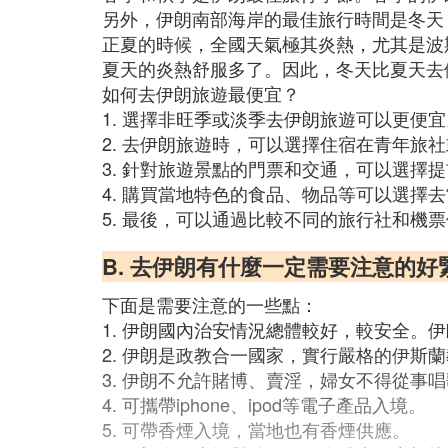
另外，伊朗南部海岸的最佳旅行時間是冬天，
正夏的時候，全國天氣極其炎熱，尤其是波
夏天的炎熱舒服多了。因此，冬天比夏天去伊
如何去伊朗旅遊最便宜？
1. 選擇非旺季或淡季去伊朗旅遊可以更便宜
2. 去伊朗旅遊時，可以選擇住宿在青年旅
3. 針對旅遊景點的門票和交通，可以選
4. 購買當地特色的食品、物品等可以選擇
5. 最後，可以通過比較不同的旅行社和機
B. 去伊朗有什麼一定需要注意的好
下面是需要注意的一些點：
1. 伊朗國內治安情況總體較好，較安全。伊
2. 伊朗是政教合一國家，實行嚴格的伊斯
3. 伊朗不允許賭博、賣淫，婦女不得從事
4. 可攜帶iphone、ipod等電子產品入境。
5. 可帶香煙入境，當地也有香煙供應。