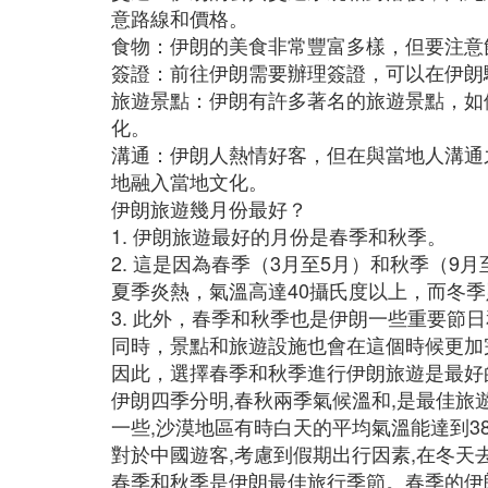
意路線和價格。
食物：伊朗的美食非常豐富多樣，但要注意
簽證：前往伊朗需要辦理簽證，可以在伊朗
旅遊景點：伊朗有許多著名的旅遊景點，如
化。
溝通：伊朗人熱情好客，但在與當地人溝通
地融入當地文化。
伊朗旅遊幾月份最好？
1. 伊朗旅遊最好的月份是春季和秋季。
2. 這是因為春季（3月至5月）和秋季（
夏季炎熱，氣溫高達40攝氏度以上，而冬
3. 此外，春季和秋季也是伊朗一些重要
同時，景點和旅遊設施也會在這個時候更加
因此，選擇春季和秋季進行伊朗旅遊是最好
伊朗四季分明,春秋兩季氣候溫和,是最佳旅遊季
一些,沙漠地區有時白天的平均氣溫能達到3
對於中國遊客,考慮到假期出行因素,在冬天去
春季和秋季是伊朗最佳旅行季節。春季的伊