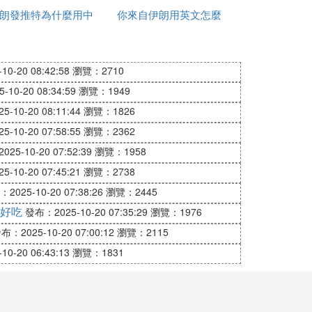
額按當地匯率換算。
朗發推特為什麼用中
少一桶
你來自伊朗用英文怎麼
反應
用信用卡。(必須是MASTER或VISA卡，國
文
說
0-20 08:42:58
瀏覽：2710
10-20 08:34:59
瀏覽：1949
-10-20 08:11:44
瀏覽：1826
-10-20 07:58:55
瀏覽：2362
須申報,否則在返途入關時將被追加稅金。
25-10-20 07:52:39
瀏覽：1958
-10-20 07:45:21
瀏覽：2738
量為1升或以下的自封透明塑料袋中袋。機場免
2025-10-20 07:38:26
瀏覽：2445
好吃
發布：2025-10-20 07:35:29
瀏覽：1976
，旅客可以攜帶需在航班上使用的嬰兒用品和
布：2025-10-20 07:00:12
瀏覽：2115
0-20 06:43:13
瀏覽：1831
攜帶魚子醬須出示發票。