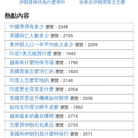
伊朗發推特為什麼用中
毒有多少
你來自伊朗用英文怎麼
為什麼都高
具備何種資格才能成為歐佩克成員國？目前歐佩克都
有哪些成員國？
熱點內容
文
說
中國導彈有多少
瀏覽：2348
歐佩克組織條例規定：「在根本利益上與各成員國相
英國病亡人數多少
一致、確實可實現原油凈出口的任何國家，在為全權
瀏覽：2705
成員國的三分之二多數接納，並為所有創始成員國一
查伊朗人口一年平均收入多少
瀏覽：2259
致接納後，可成為本組織的全權成員國。」 該組織
印尼1美元能買什麼
瀏覽：1943
條例進一步區分了3類成員國的范疇：創始成員國
越南有什麼特殊市場
瀏覽：1795
———1960年9月出席在伊拉克首都巴格達舉行的歐
英國貴族怎麼消亡的
瀏覽：1820
佩克第一次會議，並簽署成立歐佩克原始協議的國
印度人怎麼犁地的
瀏覽：2146
家；全權成員國———包括創始成員國，以及加入歐
印度歷史背景是什麼
佩克的申請已為大會所接受的所有國家；准成員國
瀏覽：2354
———雖未獲得全權成員國的資格，但在大會規定的
英國背景提升機構如何辦理
瀏覽：2036
特殊情況下仍為大會所接納的國家。 目前，歐佩克
如何去印度治療牛皮癬
瀏覽：1952
共有11個成員國（括弧內為加入歐佩克的時間），它
越南最多的廠在哪裡
瀏覽：2774
們是：阿爾及利亞（1969年）、印度尼西亞（1962
怎麼買伊朗石化產品
瀏覽：2733
年）、伊朗（1960年）、伊拉克（1960 年）、科威
美國和伊朗到底什麼時候打
瀏覽：2571
特（1960年）、利比亞（1962年）、奈及利亞（197