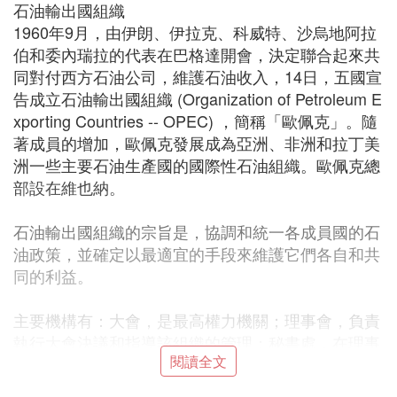
石油輸出國組織
1960年9月，由伊朗、伊拉克、科威特、沙烏地阿拉
伯和委內瑞拉的代表在巴格達開會，決定聯合起來共
同對付西方石油公司，維護石油收入，14日，五國宣
告成立石油輸出國組織 (Organization of Petroleum E
xporting Countries -- OPEC) ，簡稱「歐佩克」。隨
著成員的增加，歐佩克發展成為亞洲、非洲和拉丁美
洲一些主要石油生產國的國際性石油組織。歐佩克總
部設在維也納。
石油輸出國組織的宗旨是，協調和統一各成員國的石
油政策，並確定以最適宜的手段來維護它們各自和共
同的利益。
主要機構有：大會，是最高權力機關；理事會，負責
執行大會決議和指導該組織的管理；秘書處，在理事
閱讀全文
會指導下主持日常事務工作。秘書處內設有一專門機
構——經濟委員會，協助該組織把國際石油價格穩定