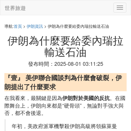
世界旅遊
切
換
導
航
導航:
首頁
>
伊朗資訊
> 伊朗為什麼要給委內瑞拉輸送石油
伊朗為什麼要給委內瑞拉
輸送石油
發布時間：2025-08-01 03:11:25
『壹』 美伊聯合國談判為什麼會破裂，伊
朗提出了什麼要求
在我看來，最關鍵是因為
。在國
伊朗對於美國的反抗
際舞台上，伊朗向來都是“硬骨頭”，無論對手強大與
否，都不會後退。
年初，美政府派軍機擊殺伊朗高級將領蘇萊曼