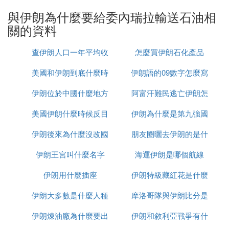
在公平合理的水平上。
與伊朗為什麼要給委內瑞拉輸送石油相
關的資料
出版物《石油輸出國組織公報》（月刊）：《石油輸
出國組織評論》（季刊）；《年度報告》；《統計年
查伊朗人口一年平均收
怎麼買伊朗石化產品
報》。
美國和伊朗到底什麼時
入多少
伊朗語的09數字怎麼寫
2003年該組織成員石油總儲量為1191．125億噸，約
伊朗位於中國什麼地方
候打
阿富汗難民逃亡伊朗怎
佔世界石油儲量的69％，其中排在前三位的成員分別
是沙烏地阿拉伯（355．342億噸）、伊朗（172．32
美國伊朗什麼時候反目
伊朗為什麼是第九強國
麼辦
9億噸）和伊拉克（157．534億噸）。2003年該組織
成員原油產量為13．218億噸，約佔世界原油產量的
伊朗後來為什麼沒改國
朋友圈曬去伊朗的是什
39％，其中排在前三位的成員分別是沙烏地阿拉伯
伊朗王宮叫什麼名字
名
海運伊朗是哪個航線
麼梗
（4．215億噸）、伊朗（1．865億噸）和奈及利亞
（1．060億噸）。
伊朗用什麼插座
伊朗特級藏紅花是什麼
伊朗大多數是什麼人種
摩洛哥隊與伊朗比分是
為使石油生產者與消費者的利益都得到保證，歐佩克
實行石油生產配額制。為防止石油價格飈升，歐佩克
伊朗煉油廠為什麼要出
伊朗和敘利亞戰爭有什
多少
可依據市場形勢增加其石油產量；為阻止石油價格下