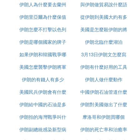
滑，歐佩克則可依據市場形勢減少其石油產量。
伊朗人為什麼要去蘭州
售
與伊朗做貿易說什麼語
麼區別
伊朗里亞爾為什麼保值
從伊朗到美國大約有多
種
補充
伊朗怎麼不打擊以色列
美國是怎麼殺伊朗的將
少千米
「歐佩克」即石油輸出國組織。它是一個自願結成的
伊朗是哪個國家的牌子
伊朗北臨什麼湖泊
軍的
政府間組織，對其成員國的石油政策進行協調、統
一。歐佩克旨在通過消除有害的、不必要的價格波
如果伊朗和韓國戰爭哪
3月13日伊朗文怎麼寫
動，確保國際石油市場上石油價格的穩定，保證各成
員國在任何情況下都能獲得穩定的石油收入，並為石
美國怎麼襲擊伊朗將軍
個贏
伊朗有什麼好用的工具
油消費國提供足夠、經濟、長期的石油供應。
伊朗的有錢人有多少
的
伊朗人做什麼動作
歐佩克是哪年成立的？
美國民兵伊朗會有什麼
中國伊朗石油管道什麼
伊朗給中國的石油是多
反應
伊朗對美國做出了什麼
時候建完
歐佩克是1960年9月14日在伊拉克首都巴格達成立
的，創始成員國有5個，它們是：伊朗、伊拉克、科
伊朗拍的海灣戰爭叫什
少一桶
摩洛哥和伊朗買哪個
反應
威特、沙烏地阿拉伯和委內瑞拉。1962年11月6日，
歐佩克在聯合國秘書處備案，成為正式的國際組織。
伊朗副總統感染新型病
麼名字
伊朗的死亡率和治癒率