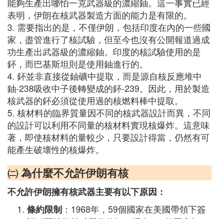
能夠生產出哪怕一克武器級的濃縮鈾。這一事實已經
表明，伊朗在核武器製造方面的能力是有限的。
3. 需要指出的是，不僅伊朗，包括印度在內的一些國
家，盡管進行了核試驗，但至今也沒有公開報道過成
功生產出武器級的濃縮鈾。印度的核試驗使用的是
鈈，而巴基斯坦則是使用鈾進行的。
4. 鈈並非直接從鈾礦中提取，而是源自核反應堆中
鈾-238吸收中子後轉變成的鈈-239。因此，用於製造
核武器的鈈必須從使用過的核燃料棒中提取。
5. 核材料的臨界質量因不同的核武器設計而異，不同
的設計可以利用不同量的核材料實現核爆炸。這意味
著，即使核材料的量較少，只要設計得當，仍然有可
能產生破壞性的核爆炸。
㈡ 為什麼不允許伊朗有核
不允許伊朗擁有核武器主要有以下原因：
：1968年，59個國家在美國帶領下簽
條約限制