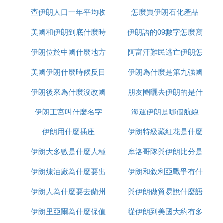
查伊朗人口一年平均收
怎麼買伊朗石化產品
美國和伊朗到底什麼時
入多少
伊朗語的09數字怎麼寫
伊朗位於中國什麼地方
候打
阿富汗難民逃亡伊朗怎
美國伊朗什麼時候反目
伊朗為什麼是第九強國
麼辦
伊朗後來為什麼沒改國
朋友圈曬去伊朗的是什
伊朗王宮叫什麼名字
名
海運伊朗是哪個航線
麼梗
伊朗用什麼插座
伊朗特級藏紅花是什麼
伊朗大多數是什麼人種
摩洛哥隊與伊朗比分是
伊朗煉油廠為什麼要出
伊朗和敘利亞戰爭有什
多少
伊朗人為什麼要去蘭州
售
與伊朗做貿易說什麼語
麼區別
伊朗里亞爾為什麼保值
從伊朗到美國大約有多
種