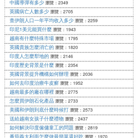
中國導彈有多少
瀏覽：2349
英國病亡人數多少
瀏覽：2705
查伊朗人口一年平均收入多少
瀏覽：2259
印尼1美元能買什麼
瀏覽：1943
越南有什麼特殊市場
瀏覽：1795
英國貴族怎麼消亡的
瀏覽：1820
印度人怎麼犁地的
瀏覽：2146
印度歷史背景是什麼
瀏覽：2354
英國背景提升機構如何辦理
瀏覽：2036
如何去印度治療牛皮癬
瀏覽：1952
越南最多的廠在哪裡
瀏覽：2775
怎麼買伊朗石化產品
瀏覽：2733
美國和伊朗到底什麼時候打
瀏覽：2573
送給越南女孩子什麼禮物
瀏覽：2437
如何解決印度僱傭童工的問題
瀏覽：2819
番茄義大利面怎麼做最簡單還好吃
瀏覽：1970