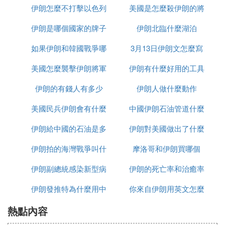
伊朗怎麼不打擊以色列
美國是怎麼殺伊朗的將
少千米
伊朗是哪個國家的牌子
伊朗北臨什麼湖泊
軍的
如果伊朗和韓國戰爭哪
3月13日伊朗文怎麼寫
美國怎麼襲擊伊朗將軍
個贏
伊朗有什麼好用的工具
伊朗的有錢人有多少
的
伊朗人做什麼動作
美國民兵伊朗會有什麼
中國伊朗石油管道什麼
伊朗給中國的石油是多
反應
伊朗對美國做出了什麼
時候建完
伊朗拍的海灣戰爭叫什
少一桶
摩洛哥和伊朗買哪個
反應
伊朗副總統感染新型病
麼名字
伊朗的死亡率和治癒率
伊朗發推特為什麼用中
毒有多少
你來自伊朗用英文怎麼
為什麼都高
熱點內容
文
說