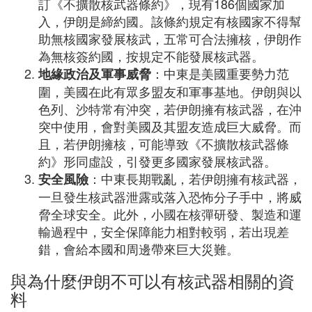
訂《不擴散核武器條約》，現有186個國家加
入，伊朗是締約國。該條約規定有核國家不得幫
助無核國家發展核武，五常可合法擁核，伊朗作
為無核簽約國，按規定不能發展核武器。
：中東是美國重要勢力范
地緣政治及軍事威脅
圍，美國在此有眾多盟友和軍事基地。伊朗與以
色列、沙特常有沖突，若伊朗擁有核武器，在沖
突中使用，會對美國及其盟友造成巨大威脅。而
且，若伊朗擁核，可能導致《不擴散核武器條
約》形同虛設，引發更多國家發展核武器。
：中東長期戰亂，若伊朗擁有核武器，
安全風險
一旦發生核武器泄露或落入恐怖分子手中，將威
脅全球安全。此外，小國在核彈研發、製造和運
輸過程中，安全保障能力相對較弱，若出現差
錯，會給本國和周邊帶來巨大災難。
與為什麼伊朗不可以有核武器相關的資
料