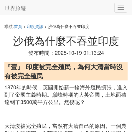
世界旅遊
切
換
導
航
導航:
首頁
>
印度資訊
> 沙俄為什麼不吞並印度
沙俄為什麼不吞並印度
發布時間：2025-10-19 01:13:24
『壹』 印度被完全殖民，為何大清當時沒
有被完全殖民
1870年的時候，英國開始新一輪海外殖民擴張，進入
到了帝國主義時期。巔峰時期的大英帝國，土地面積
達到了3500萬平方公里。然後呢？
大清沒被完全殖民，當然有大清自己的原因。一個典