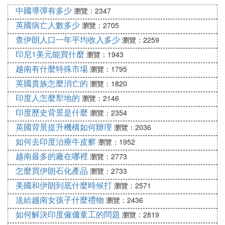
②沙皇統治的俄羅斯不得不與英國簽署協議，瓜分伊
中國導彈有多少
瀏覽：2347
朗，將伊朗北部歸沙皇俄國所有，南部歸英國所有。
英國病亡人數多少
瀏覽：2705
沙皇統治的俄羅斯已經完全失去了到達印度洋的希
查伊朗人口一年平均收入多少
瀏覽：2259
望。
印尼1美元能買什麼
瀏覽：1943
『肆』 沙俄喜歡侵略，實力也不弱，為何
越南有什麼特殊市場
瀏覽：1795
英國貴族怎麼消亡的
在海外沒有殖民地
瀏覽：1820
印度人怎麼犁地的
瀏覽：2146
沙皇俄國在逐步的崛起過程當中，充滿了強大的擴張
印度歷史背景是什麼
瀏覽：2354
性。當沙皇俄國逐步擺脫了蒙古人的統治，他們繼承
英國背景提升機構如何辦理
瀏覽：2036
了蒙古人對外擴張的習性與步伐。在向西發展中，逐
如何去印度治療牛皮癬
步吞並實力較弱的國家，最終佔領了波羅的海沿岸的
瀏覽：1952
國家，並一舉吞並芬蘭，實現了對波羅地海出海口的
越南最多的廠在哪裡
瀏覽：2773
佔領。
怎麼買伊朗石化產品
瀏覽：2733
要想獲得海外的殖民地，就必須有出海口，但是波羅
美國和伊朗到底什麼時候打
瀏覽：2571
的海西邊的國家，沒有一個是省油的燈。強大的日耳
送給越南女孩子什麼禮物
瀏覽：2436
曼帝國，實施監視著沙俄的一舉一動。英國和法國，
如何解決印度僱傭童工的問題
瀏覽：2819
也是不允許其進入西歐，來拓展自己的勢力范圍，因