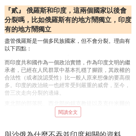
『貳』 俄羅斯和印度，這兩個國家以後會
分裂嗎，比如俄羅斯有的地方鬧獨立，印度
有的地方鬧獨立
盡管俄羅斯是一個多民族國家，但不會分裂。理由有
以下四點：
而印度共和國作為一個政治實體，作為印度文明的繼
承者，已經在人民群眾中基本扎穩了腳跟，其政權的
合法性（或者說認受性）比一般人原來想像的要高很
多。印度的政治統一也經常受到嚴重的威脅，至今，
曾三次走向分裂的邊緣。
東北部的部落民、西北部的錫克教徒以及克什米爾的
穆斯林都曾武裝反抗中央政府，謀求獨立建國。另
閱讀全文
外，試圖武裝奪取政權、建立無產階級專政政府的納
薩爾派運動也在印度腹地開辟出一條「紅色走廊」，
與沙俄為什麼不吞並印度相關的資料
在其鼎盛時期，一度波及了四分之一的國土。