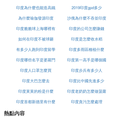
著裏海面對面。在歷史上，伊朗和沙皇俄國是直接相
鄰的國家。
印度為什麼也能造高鐵
2019印度gpd多少
1、沙俄雖然領土龐大，兵員眾多，但是軍事水平並
為什麼瑜伽發源印度
沙俄為什麼不吞並印度
不強大，伊朗它比其他中東國家強大得多，也不是容
印度脆脆球上海哪裡有
印度的公司怎麼賺錢
易被挑釁的。所以不敢輕易冒犯。
①單靠伊朗肯定是無法抗拒的。它不會持續很長時
如何在印度不被球砸
印度是怎麼收水稻
間，將被沙皇統治的俄羅斯吞並。但事實上，伊朗並
有多少人跑到印度留學
印度多雨區種植什麼
不弱小。在英國的幫助下英國是沙皇俄國在歐洲最大
的競爭對手，英國緊跟沙皇俄國的潮流，克里米亞戰
印度哪些名字是婆羅門
印度第一高手是哪個國
爭幫助土耳其打敗了沙皇俄國。在伊朗，英國也對沙
印度人口罩怎麼買
種姓
印度步兵有多少人
家
皇統治的俄羅斯保持警惕。
印度大巴怎麼去
印度比中國先進多少
4、由於伊朗等中東地區，一直被英美勢力所操控，
即便是強悍的蘇聯，也難以打破這種態勢。
印度黃黃的粉是什麼
印度老奶奶怎麼做菠蘿
①盡管沙俄幅員遼闊，兵員眾多，但其軍事水平不
印度首都新德里有什麼
印度貪污怎麼處理
強，這也是英法等國施壓沙俄的重要因素。西方國家
的舉動意味著沙皇俄羅斯的南向擴張之路受阻。
熱點內容
政策