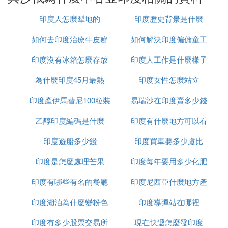
這些武裝反抗運動大多被印度政府用軍事和談判成功
印度人怎麼犁地的
印度歷史背景是什麼
化解：錫克教分離勢力基本消失，如今錫克教徒已成
為印度國家自豪感最強的群體之一，東北部部落民和
如何去印度治療牛皮癬
如何解決印度僱傭童工
納薩爾派武裝斗爭的熱潮也已經消退，影響力被限制
印度沒有冰箱怎麼存放
印度人工作是什麼樣子
的問題
在極少數交通不便、人跡罕至的山區叢林之中，克什
米爾的情況最為復雜，印度在當地使用了近乎軍事管
為什麼印度45月最熱
食物
印度女性怎麼站立
制的鎮壓手段，處於弱勢的穆斯林武裝分子只能靠恐
印度產伊馬替尼100粒裝
易瑞沙在印度賣多少錢
怖行動反擊政府。
但是，分離主義和極端主義（以及要求建立屬於自己
乙醇印度編碼是什麼
多少錢
印度有什麼地方可以看
一粒
的邦的示威活動）仍是當前印度的極大不穩定因素。
印度遊船多少錢
印度買車要多少盧比
到太陽
『叄』 請問沙俄為什麼沒有吞並伊朗你有
印度是怎麼處理芒果
印度每年要用多少化肥
什麼好的想法嗎
印度有哪些有名的餐廳
印度尼西亞什麼地方產
伊朗位於中亞屬於中東。南臨印度洋和波斯灣，北鄰
印度湖泊為什麼變粉色
印度導彈站在哪裡
榴槤
亞塞拜然、亞美尼亞和土庫曼。盡管伊朗現在沒有與
俄羅斯接壤的土地，但兩國都是裏海的沿海國家，隔
印度有多少股票交易所
現在快遞怎麼發印度