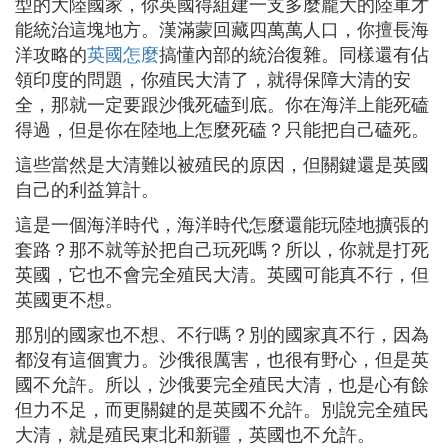
型的大陸國家，你英國得組建一支多麼龐大的陸軍才
能統治這塊地方。漢滿蒙回藏四萬萬人口，你擅長海
洋攻略的
英國怎麼
搞懂內部的統治復雜。同樣還有佔
領印度的問題，你殖民大清了，就得保障大清的安
全，那就一定要跟沙俄死磕到底。你在海洋上能死磕
得過，但是你在陸地上怎麼死磕？只能把自己磕死。
這些當然是大清難以被殖民的原因，但關鍵還是英國
自己的利益算計。
這是一個海洋時代，海洋時代怎麼還能玩陸地擴張的
套路？那不就等於把自己玩死嗎？所以，你就是打死
英國，它也不會完全殖民大清。英國可能真不行，但
英國更不想。
那別的國家也不想、不行嗎？別的國家真不行，因為
都沒有這個實力。沙俄很厲害，也很有野心，但是英
國不允許。所以，沙俄要完全殖民大清，也是心有餘
但力不足，而更關鍵的是英國不允許。別說完全殖民
大清，就是殖民東北和新疆，英國也不允許。