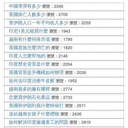
中國導彈有多少
店餐廳。
瀏覽：2349
英國病亡人數多少
瀏覽：2705
第9天齋普爾-新德里-蓮花廟-國會大廈-印度門-甘地紀
查伊朗人口一年平均收入多少
瀏覽：2259
念碑-民族歌舞晚宴-原居地
印尼1美元能買什麼
瀏覽：1943
早 餐後前往印度首都新德里，抵達後游覽市內名
越南有什麼特殊市場
瀏覽：1795
勝。新德里一個是現代化城市，高樓大廈林立。圓形
英國貴族怎麼消亡的
瀏覽：1820
的國會大廈坐落於康諾特廣場，此廣場酷似法國香榭
印度人怎麼犁地的
瀏覽：2146
麗舍大道。而 「印度門」是模仿巴黎的凱旋門而建
造的。隨後途經印度國父甘地的紀念碑。午餐於中國
印度歷史背景是什麼
瀏覽：2354
餐館，餐後驅車前往蓮花廟。此廟形狀似蓮花，由百
英國背景提升機構如何辦理
瀏覽：2036
多塊純白雲石建築而 成，並有6個藍色噴泉圍繞，彷
如何去印度治療牛皮癬
瀏覽：1952
彿在蓮花池中。晚餐於當地餐廳並欣賞印度傳統歌舞
越南最多的廠在哪裡
瀏覽：2774
表演。餐後安排專車前往機場，乘航機飛返原居地。
怎麼買伊朗石化產品
瀏覽：2733
美國和伊朗到底什麼時候打
瀏覽：2571
第10天原居地
抵達原居地。
送給越南女孩子什麼禮物
瀏覽：2436
如何解決印度僱傭童工的問題
瀏覽：2819