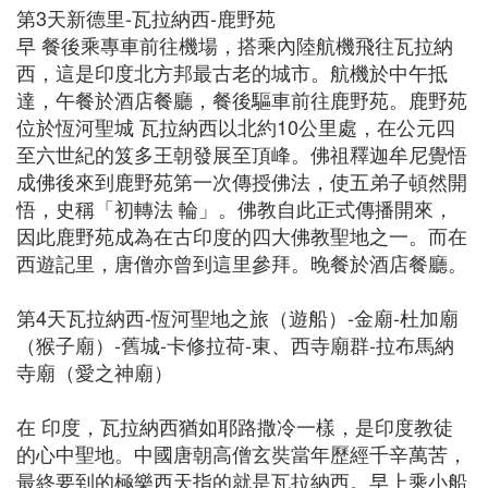
第3天新德里-瓦拉納西-鹿野苑
早 餐後乘專車前往機場，搭乘內陸航機飛往瓦拉納
西，這是印度北方邦最古老的城市。航機於中午抵
達，午餐於酒店餐廳，餐後驅車前往鹿野苑。鹿野苑
位於恆河聖城 瓦拉納西以北約10公里處，在公元四
至六世紀的笈多王朝發展至頂峰。佛祖釋迦牟尼覺悟
成佛後來到鹿野苑第一次傳授佛法，使五弟子頓然開
悟，史稱「初轉法 輪」。佛教自此正式傳播開來，
因此鹿野苑成為在古印度的四大佛教聖地之一。而在
西遊記里，唐僧亦曾到這里參拜。晚餐於酒店餐廳。
第4天瓦拉納西-恆河聖地之旅（遊船）-金廟-杜加廟
（猴子廟）-舊城-卡修拉荷-東、西寺廟群-拉布馬納
寺廟（愛之神廟）
在 印度，瓦拉納西猶如耶路撒冷一樣，是印度教徒
的心中聖地。中國唐朝高僧玄奘當年歷經千辛萬苦，
最終要到的極樂西天指的就是瓦拉納西。早上乘小船