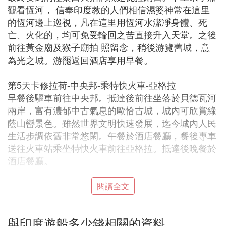
觀看恆河， 信奉印度教的人們相信濕婆神常在這里
的恆河邊上巡視，凡在這里用恆河水潔凈身體、死
亡、火化的，均可免受輪回之苦直接升入天堂。之後
前往黃金廟及猴子廟拍 照留念，稍後游覽舊城，意
為光之城。游罷返回酒店享用早餐。
第5天卡修拉荷-中央邦-乘特快火車-亞格拉
早餐後驅車前往中央邦。抵達後前往坐落於貝德瓦河
兩岸，富有濃郁中古氣息的歐恰古城，城內可欣賞綠
蔭山巒景色。雖然世界文明快速發展，迄今城內人民
生活步調依舊非常悠閑。午餐於酒店餐廳，餐後專車
送往火車站乘坐特快火車前往亞格拉。抵達後晚餐於
酒店餐廳。
第6天泰姬陵-亞格拉城堡（紅堡）-大理石工廠
閱讀全文
早 餐後開始暢游亞格拉名勝，首先前往世界七大建
築奇景之一的泰姬陵。當年泰姬瑪哈皇後在誕下第十
與印度遊船多少錢相關的資料
四個小孩後去世，皇後死前沙賈汗皇答應為她修建一