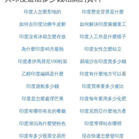
座陵墓。其 後沙賈汗王動用兩萬工人花了二十二年
印度人怎麼犁地的
印度歷史背景是什麼
時間，選用純白大理石為建築材料，建造了這個印度
地標。同時也印證了他對愛情的忠貞不二。（入內參
如何去印度治療牛皮癬
如何解決印度僱傭童工
觀須脫鞋並放置於門 外）之後前往亞格拉城堡，城
印度沒有冰箱怎麼存放
印度人工作是什麼樣子
的問題
堡是沙賈汗皇被兒子囚禁之所，他生命最後的9年時
光都是在此度過。從房內可遠眺他的傑作泰姬陵，這
為什麼印度45月最熱
食物
印度女性怎麼站立
份感覺格外凄美。午餐於酒店 餐廳，餐後前往著名
大理石工廠參觀大理石製造過程。晚餐於酒店餐廳。
印度產伊馬替尼100粒裝
易瑞沙在印度賣多少錢
乙醇印度編碼是什麼
多少錢
印度有什麼地方可以看
一粒
第7天亞格拉-勝利宮-「粉紅城市」齋普爾-城市皇宮-
古天文台
印度遊船多少錢
印度買車要多少盧比
到太陽
早 餐後前往勝利宮。勝利宮是1569年開始修建，花
印度是怎麼處理芒果
印度每年要用多少化肥
了十六年才建成，但因缺水十四年後便荒廢了。現今
宮內仍留有紅色砂岩築成的大小宮殿，精妙宏大的氣
印度有哪些有名的餐廳
印度尼西亞什麼地方產
勢令人 感到無比惋惜。游罷驅車前往齋普爾，由於
市內建築多由此地出產的紅砂岩建造，所以有「粉紅
印度湖泊為什麼變粉色
印度導彈站在哪裡
榴槤
城市」之稱。午餐於酒店餐廳，餐後前往城市皇宮參
印度有多少股票交易所
現在快遞怎麼發印度
觀。該皇宮現為 皇族私人擁有，內有三個博物館，