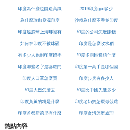
珍藏印度名畫、交通工具、武器服裝等。之後前往著
印度為什麼也能造高鐵
2019印度gpd多少
名的古天文台，這里展示了古代印度人的聰明和智
為什麼瑜伽發源印度
沙俄為什麼不吞並印度
慧。晚餐於酒店餐廳。
印度脆脆球上海哪裡有
印度的公司怎麼賺錢
第8天瑜伽課程-琥珀堡安排騎大象-萬鏡宮-風之宮殿-
自由購物
如何在印度不被球砸
印度是怎麼收水稻
早 上特別安排一小時免費正宗瑜伽課程。早飯後開
有多少人跑到印度留學
印度多雨區種植什麼
始暢游齋普爾名勝，首先前往琥珀堡。城堡依山而
建，氣勢磅礴，四周環繞著高大的城牆及護城河，遊
印度哪些名字是婆羅門
印度第一高手是哪個國
客可選擇騎大 象登上山城。因堡內很多宮殿的大理
印度人口罩怎麼買
種姓
印度步兵有多少人
家
石門窗牆壁均用琥珀鑲嵌成各種圖案及花紋，所以被
稱為「琥珀堡」。而在傑辛格三世（Jai Singh Ⅲ）
印度大巴怎麼去
印度比中國先進多少
時，因他喜 歡夜空中的星星，於是在一座八角形寢
宮內的四周牆壁和天花板上鑲嵌了幾萬片的玻璃鏡
印度黃黃的粉是什麼
印度老奶奶怎麼做菠蘿
片。只要點一盞燈或蠟燭，整個宮殿便反射出奇妙閃
印度首都新德里有什麼
印度貪污怎麼處理
爍、點點亮亮的「繁 星」，故被稱為萬鏡宮。之後
前往風之宮殿，該宮坐落的街道上店鋪林立、小商品
熱點內容
政策
琳琅滿目，團友可隨意選購心愛的紀念品。晚餐於酒