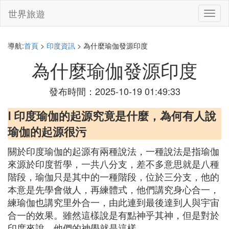
世界旅遊
切
換
導
航
導航:
首頁
>
印度資訊
> 為什麼瑜伽發源印度
為什麼瑜伽發源印度
發布時間：2025-10-19 01:49:33
Ⅰ 印度瑜伽的起源究竟是什麼，為何有人說
瑜伽的起源很污
關於印度瑜伽的起源有兩種說法，一種說法是指瑜伽
來源於印度哲學，一共八分支，差不多意思就是八種
階段，瑜伽只是其中的一種階段，位於三分支，他的
本意是先學會做人，再練體式，他們講究身心合一，
練瑜伽也講究里外合一，由此連到最後達到人與宇宙
合一的效果。雖然這樣說是有點神乎其神，但是對於
印度來說，他們的神學就是這樣。