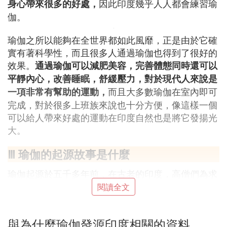
因此印度幾乎人人都會練習瑜
身心帶來很多的好處，
伽。
瑜伽之所以能夠在全世界都如此風靡，正是由於它確
實有著科學性，而且很多人通過瑜伽也得到了很好的
效果。
通過瑜伽可以減肥美容，完善體態同時還可以
平靜內心，改善睡眠，舒緩壓力，對於現代人來說是
而且大多數瑜伽在室內即可
一項非常有幫助的運動，
完成，對於很多上班族來說也十分方便，像這樣一個
可以給人帶來好處的運動在印度自然也是將它發揚光
大。
Ⅲ 瑜伽的起源故事是什麼
瑜伽起源於五千多年前，在古老的印度，高僧們為求
進入心神合一的最高境界，經常僻居原始森林，靜坐
閱讀全文
冥想。在長時間靜心生活的過程中，古代印度高僧在
大自然中發現動物及植物的生命力非常頑強，自愈及
與為什麼瑜伽發源印度相關的資料
自治能力也非常強，於是在觀察了許許多多的動物及