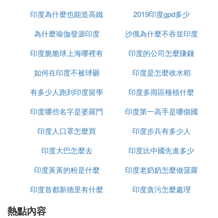
目前擁有世界上最多的追隨者。
印度為什麼也能造高鐵
2019印度gpd多少
看完上面瑜伽傳承任務的介紹，大家是不是發現沒有
一個女人，全部都是男人；因為瑜伽發源於印度，很
為什麼瑜伽發源印度
沙俄為什麼不吞並印度
多體式都是為男人的身體設計的，剛開始只有男人練
印度脆脆球上海哪裡有
印度的公司怎麼賺錢
習瑜伽，而且只有印度貴族男士才可以練習，密不外
傳的；後來就像佛教文化一樣被廣泛流傳和推行，使
如何在印度不被球砸
印度是怎麼收水稻
得越來越多的人認識瑜伽的好處，女性也加入進來；
發展到現今，因為男士每天忙於生活奔波，練習的男
有多少人跑到印度留學
印度多雨區種植什麼
性很少，被人誤認為瑜伽是女性的專屬健身運動。
印度哪些名字是婆羅門
印度第一高手是哪個國
印度人口罩怎麼買
種姓
印度步兵有多少人
家
印度大巴怎麼去
印度比中國先進多少
印度黃黃的粉是什麼
印度老奶奶怎麼做菠蘿
印度首都新德里有什麼
印度貪污怎麼處理
熱點內容
政策