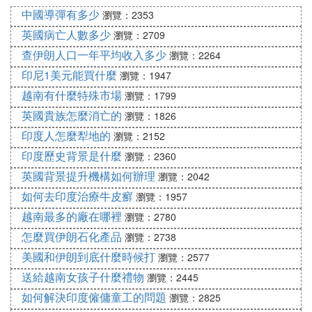
中國導彈有多少
瀏覽：2353
英國病亡人數多少
瀏覽：2709
查伊朗人口一年平均收入多少
瀏覽：2264
印尼1美元能買什麼
瀏覽：1947
越南有什麼特殊市場
瀏覽：1799
英國貴族怎麼消亡的
瀏覽：1826
印度人怎麼犁地的
瀏覽：2152
印度歷史背景是什麼
瀏覽：2360
英國背景提升機構如何辦理
瀏覽：2042
如何去印度治療牛皮癬
瀏覽：1957
越南最多的廠在哪裡
瀏覽：2780
怎麼買伊朗石化產品
瀏覽：2738
美國和伊朗到底什麼時候打
瀏覽：2577
送給越南女孩子什麼禮物
瀏覽：2445
如何解決印度僱傭童工的問題
瀏覽：2825