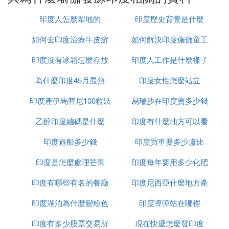
植物後，創立了八萬多個瑜伽姿勢。 隨著時間的推
印度人怎麼犁地的
印度歷史背景是什麼
移，這些瑜伽動作逐漸演變與精簡，到現今留存下來
的只有幾百個了。
如何去印度治療牛皮癬
如何解決印度僱傭童工
瑜伽是古印度人的一種體育鍛煉方法，是古代印度體
印度沒有冰箱怎麼存放
印度人工作是什麼樣子
的問題
育文化的部分，也是古代印度的代表或象徵。瑜伽本
義包含著」維持均衡就是生命和自然的本源，在生活
為什麼印度45月最熱
食物
印度女性怎麼站立
中追求均衡就會感到幸福"的道理，這也正是瑜伽精
印度產伊馬替尼100粒裝
易瑞沙在印度賣多少錢
神的所在。瑜伽一詞，是從印度梵語yug或yuj而來，
是一個發音，其含意為「一致」「結合」或「和
乙醇印度編碼是什麼
多少錢
印度有什麼地方可以看
一粒
諧」。瑜伽就是一個通過提升意識，幫助人類充分發
揮潛能的體系。
印度遊船多少錢
印度買車要多少盧比
到太陽
印度是怎麼處理芒果
印度每年要用多少化肥
不只是印度人，西方國家也非常認可尊者，2006年7
月，當斯瓦米·蘭德福抵達倫敦，英國女王伊麗莎白
印度有哪些有名的餐廳
印度尼西亞什麼地方產
二世就邀請他參加茶會，聽他講解瑜伽呼吸養生法如
印度湖泊為什麼變粉色
印度導彈站在哪裡
榴槤
何幫助所有人保持健康。最近，斯瓦米·蘭德福還獲
英國政府頒發的瑜伽大師獎。據說，斯瓦米·蘭德福
印度有多少股票交易所
現在快遞怎麼發印度