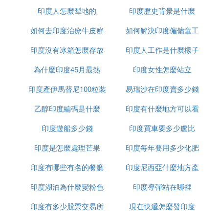
印度人怎麼犁地的
印度歷史背景是什麼
如何去印度治療牛皮癬
如何解決印度僱傭童工
印度沒有冰箱怎麼存放
印度人工作是什麼樣子
的問題
為什麼印度45月最熱
食物
印度女性怎麼站立
印度產伊馬替尼100粒裝
易瑞沙在印度賣多少錢
乙醇印度編碼是什麼
多少錢
印度有什麼地方可以看
一粒
印度遊船多少錢
印度買車要多少盧比
到太陽
印度是怎麼處理芒果
印度每年要用多少化肥
印度有哪些有名的餐廳
印度尼西亞什麼地方產
印度湖泊為什麼變粉色
印度導彈站在哪裡
榴槤
印度有多少股票交易所
現在快遞怎麼發印度