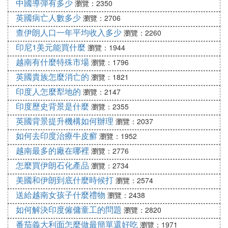
中國導彈有多少
瀏覽：2350
英國病亡人數多少
瀏覽：2706
查伊朗人口一年平均收入多少
瀏覽：2260
印尼1美元能買什麼
瀏覽：1944
越南有什麼特殊市場
瀏覽：1796
英國貴族怎麼消亡的
瀏覽：1821
印度人怎麼犁地的
瀏覽：2147
印度歷史背景是什麼
瀏覽：2355
英國背景提升機構如何辦理
瀏覽：2037
如何去印度治療牛皮癬
瀏覽：1952
越南最多的廠在哪裡
瀏覽：2776
怎麼買伊朗石化產品
瀏覽：2734
美國和伊朗到底什麼時候打
瀏覽：2574
送給越南女孩子什麼禮物
瀏覽：2438
如何解決印度僱傭童工的問題
瀏覽：2820
番茄義大利面怎麼做最簡單還好吃
瀏覽：1971