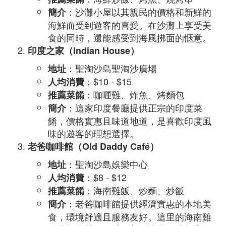
：沙灘小屋以其親民的價格和新鮮的
簡介
海鮮而受到遊客的喜愛。在沙灘上享受美
食的同時，還能感受到海風拂面的愜意。
印度之家（Indian House）
：聖淘沙島聖淘沙廣場
地址
：$10 - $15
人均消費
：咖喱雞、炸魚、烤麵包
推薦菜餚
：這家印度餐廳提供正宗的印度菜
簡介
餚，價格實惠且味道地道，是喜歡印度風
味的遊客的理想選擇。
老爸咖啡館（Old Daddy Café）
：聖淘沙島娛樂中心
地址
：$8 - $12
人均消費
：海南雞飯、炒麵、炒飯
推薦菜餚
：老爸咖啡館提供經濟實惠的本地美
簡介
食，環境舒適且服務友好。這里的海南雞