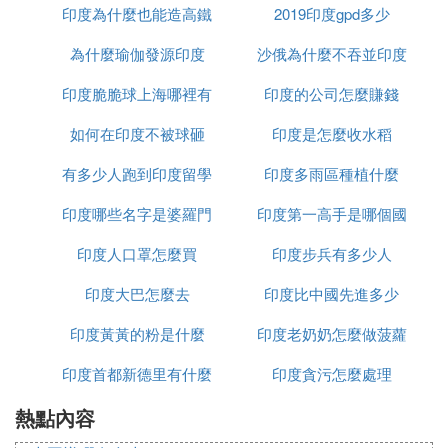
印度為什麼也能造高鐵
2019印度gpd多少
為什麼瑜伽發源印度
沙俄為什麼不吞並印度
印度脆脆球上海哪裡有
印度的公司怎麼賺錢
如何在印度不被球砸
印度是怎麼收水稻
有多少人跑到印度留學
印度多雨區種植什麼
印度哪些名字是婆羅門
印度第一高手是哪個國
印度人口罩怎麼買
種姓
印度步兵有多少人
家
印度大巴怎麼去
印度比中國先進多少
印度黃黃的粉是什麼
印度老奶奶怎麼做菠蘿
印度首都新德里有什麼
印度貪污怎麼處理
熱點內容
政策