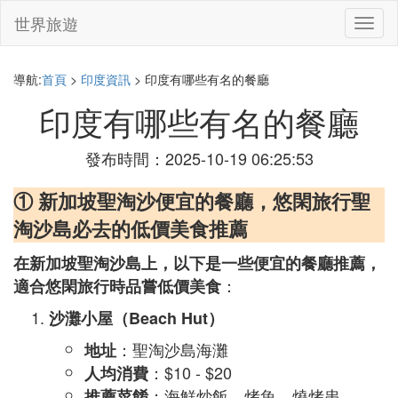
世界旅遊
切
換
導
航
導航:
首頁
>
印度資訊
> 印度有哪些有名的餐廳
印度有哪些有名的餐廳
發布時間：2025-10-19 06:25:53
① 新加坡聖淘沙便宜的餐廳，悠閑旅行聖
淘沙島必去的低價美食推薦
在新加坡聖淘沙島上，以下是一些便宜的餐廳推薦，
：
適合悠閑旅行時品嘗低價美食
沙灘小屋（Beach Hut）
：聖淘沙島海灘
地址
：$10 - $20
人均消費
：海鮮炒飯、烤魚、燒烤串
推薦菜餚