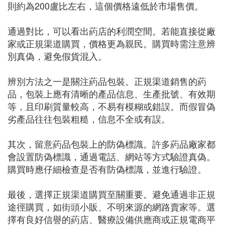
則約為200盧比左右，這個價格遠低於市場售價。
通過對比，可以看出葯店的利潤空間。若能直接從廠
家或正規渠道購買，價格更為親民。購買時需注意辨
別真偽，避免假貨混入。
辨別方法之一是關注葯品包裝。正規渠道銷售的葯
品，包裝上應有清晰的產品信息、生產批號、有效期
等，且印刷質量較高，不易有模糊或錯誤。而假冒偽
劣產品往往包裝粗糙，信息不全或有誤。
其次，留意葯品包裝上的防偽標識。許多葯品廠家都
會設置防偽標識，通過電話、網站等方式驗證真偽。
購買時應仔細檢查是否有防偽標識，並進行驗證。
最後，選擇正規渠道購買至關重要。避免通過非正規
途徑購買，如街頭小販、不明來源的網路賣家等。選
擇有良好信譽的葯店、醫療設備供應商或正規電商平