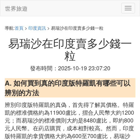
世界旅遊
切
換
導
航
導航:
首頁
>
印度資訊
> 易瑞沙在印度賣多少錢一粒
易瑞沙在印度賣多少錢一
粒
發布時間：2025-10-19 23:07:20
A. 如何買到真的印度版特羅凱有哪些可以
辨別的方法
辨別印度版特羅凱的真偽，首先得了解其價格。特羅
凱的標准價格約為11900盧比，摺合人民幣大約1200
元；而易瑞沙的標准價則大約是8480盧比，即約800
元人民幣。在葯店購買，成本相對較高。然而，印度
版特羅凱的拿貨價格大約為600至700盧比，易瑞沙