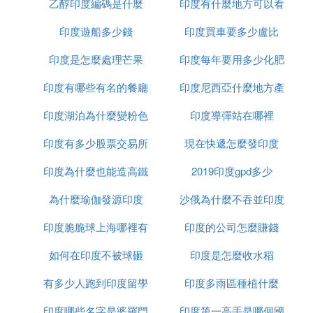
乙醇印度編碼是什麼
多少錢
印度有什麼地方可以看
一粒
印度遊船多少錢
印度買車要多少盧比
到太陽
印度是怎麼處理芒果
印度每年要用多少化肥
印度有哪些有名的餐廳
印度尼西亞什麼地方產
印度湖泊為什麼變粉色
印度導彈站在哪裡
榴槤
印度有多少股票交易所
現在快遞怎麼發印度
印度為什麼也能造高鐵
2019印度gpd多少
為什麼瑜伽發源印度
沙俄為什麼不吞並印度
印度脆脆球上海哪裡有
印度的公司怎麼賺錢
如何在印度不被球砸
印度是怎麼收水稻
有多少人跑到印度留學
印度多雨區種植什麼
印度哪些名字是婆羅門
印度第一高手是哪個國