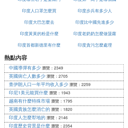
印度人口罩怎麼買
種姓
印度步兵有多少人
家
印度大巴怎麼去
印度比中國先進多少
印度黃黃的粉是什麼
印度老奶奶怎麼做菠蘿
印度首都新德里有什麼
印度貪污怎麼處理
熱點內容
政策
中國導彈有多少
瀏覽：2349
英國病亡人數多少
瀏覽：2705
查伊朗人口一年平均收入多少
瀏覽：2259
印尼1美元能買什麼
瀏覽：1943
越南有什麼特殊市場
瀏覽：1795
英國貴族怎麼消亡的
瀏覽：1820
印度人怎麼犁地的
瀏覽：2146
印度歷史背景是什麼
瀏覽：2354