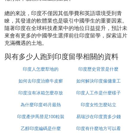
總的來說，印度不僅因其低學費和英語環境受到青
睞，其發達的軟體業也是吸引中國學生的重要因素。
隨著印度在全球科技產業中的地位日益提升，預計未
來會有更多的中國學生選擇前往印度留學，探索這片
充滿機遇的土地。
與有多少人跑到印度留學相關的資料
印度人怎麼犁地的
印度歷史背景是什麼
如何去印度治療牛皮癬
如何解決印度僱傭童工
印度沒有冰箱怎麼存放
印度人工作是什麼樣子
的問題
為什麼印度45月最熱
食物
印度女性怎麼站立
印度產伊馬替尼100粒裝
易瑞沙在印度賣多少錢
乙醇印度編碼是什麼
多少錢
印度有什麼地方可以看
一粒