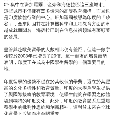
0%集中在班加羅爾、金奈和海德拉巴這三座城市。
這些城市不僅擁有眾多優秀的高等教育機構，而且也
是印度軟體行業的中心。班加羅爾被譽為印度的「矽
谷」，金奈則因其在計算機科學和工程教育方面的卓
越成就而聞名，海德拉巴則在信息技術領域有著顯著
的發展。
盡管與赴歐美留學的人數相比仍有差距，但這一數字
相較於2003年已增長了20倍。這一顯著的增長趨勢
表明，印度正在成為中國學生留學的一個重要目的
地。
印度留學的優勢不僅在於其較低的學費，還在於其豐
富的文化多樣性和教育質量。印度的大學為學生提供
了與國際接軌的教育環境，使學生能夠在學習之餘體
驗到獨特的印度文化。此外，印度的教育體系注重培
養學生的批判性思維和創新精神，這對於未來在全球
化背景下脫穎而出至關重要。