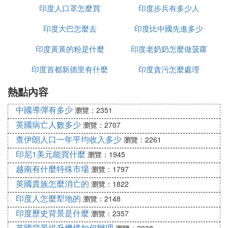
印度人口罩怎麼買
種姓
印度步兵有多少人
家
印度大巴怎麼去
印度比中國先進多少
印度黃黃的粉是什麼
印度老奶奶怎麼做菠蘿
印度首都新德里有什麼
印度貪污怎麼處理
熱點內容
政策
中國導彈有多少
瀏覽：2351
英國病亡人數多少
瀏覽：2707
查伊朗人口一年平均收入多少
瀏覽：2261
印尼1美元能買什麼
瀏覽：1945
越南有什麼特殊市場
瀏覽：1797
英國貴族怎麼消亡的
瀏覽：1822
印度人怎麼犁地的
瀏覽：2148
印度歷史背景是什麼
瀏覽：2357
英國背景提升機構如何辦理