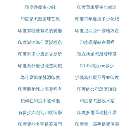
印度遊船多少錢
印度買車要多少盧比
到太陽
印度是怎麼處理芒果
印度每年要用多少化肥
印度有哪些有名的餐廳
印度尼西亞什麼地方產
印度湖泊為什麼變粉色
印度導彈站在哪裡
榴槤
印度有多少股票交易所
現在快遞怎麼發印度
印度為什麼也能造高鐵
2019印度gpd多少
為什麼瑜伽發源印度
沙俄為什麼不吞並印度
印度脆脆球上海哪裡有
印度的公司怎麼賺錢
如何在印度不被球砸
印度是怎麼收水稻
有多少人跑到印度留學
印度多雨區種植什麼
印度哪些名字是婆羅門
印度第一高手是哪個國