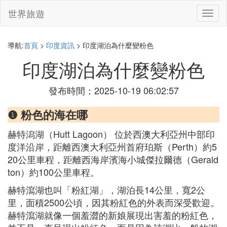
世界旅遊
切
換
導
航
導航:
首頁
>
印度資訊
> 印度湖泊為什麼變粉色
印度湖泊為什麼變粉色
發布時間：2025-10-19 06:02:57
❶ 粉色的海在哪
赫特潟湖（Hutt Lagoon） 位於西澳大利亞州中部印
度洋沿岸，距離西澳大利亞州首府珀斯（Perth）約5
20公里車程，距離西海岸濱海小城傑拉爾德（Gerald
ton）約100公里車程。
赫特瀉湖也叫「粉紅湖」，湖泊長14公里，寬2公
里，面積2500公頃，因其粉紅色的外表而深受歡迎。
赫特瀉湖就像一個羞澀的新娘展現出害羞的粉紅色，