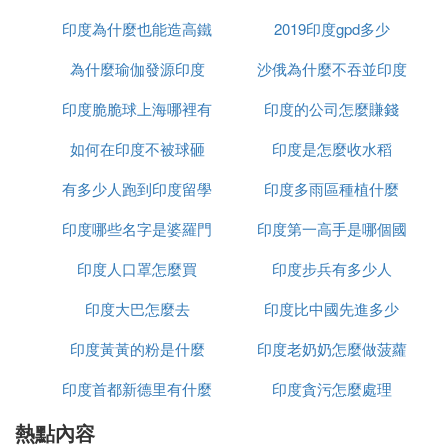
是60公里長的赫特河的入海口。但在史前，赫特河改
變了河道，環繞著的海灘沙丘把它和印度洋隔離開，
印度為什麼也能造高鐵
2019印度gpd多少
因此形成了一個獨立的湖泊生態系統。
為什麼瑜伽發源印度
沙俄為什麼不吞並印度
粉紅湖之所以呈現粉色，是因為湖泊中含有大量鹽
印度脆脆球上海哪裡有
印度的公司怎麼賺錢
分，滋生了大量【嗜鹽藻類】，這些藻類在繁殖過程
中會產生大量的【β-胡蘿卜素】，因此讓湖水泛出一
如何在印度不被球砸
印度是怎麼收水稻
層淡淡的粉色。
有多少人跑到印度留學
印度多雨區種植什麼
因此，北粉湖並不時刻呈現為粉色。旱季雨季時湖水
印度哪些名字是婆羅門
印度第一高手是哪個國
中的鹽度變化，以及不同的藻類和細菌的密度，都會
印度人口罩怎麼買
種姓
印度步兵有多少人
家
改變湖水的色彩，將其調出粉紅，深紅，橙色，紫色
等豐富的色彩，彷彿拼接的畫布一般。
印度大巴怎麼去
印度比中國先進多少
而在澳大利亞炎熱的1-2月，北粉湖的湖水會被大量
印度黃黃的粉是什麼
印度老奶奶怎麼做菠蘿
蒸發，甚至會變成一片白色的鹽田，絲毫看不出粉色
印度首都新德里有什麼
印度貪污怎麼處理
的影子。
熱點內容
政策