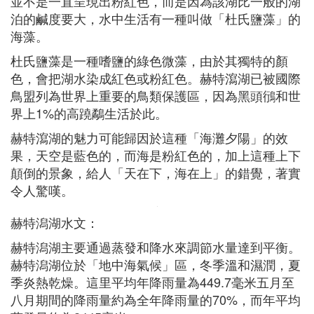
並不是一直呈現出粉紅色，而是因為該湖比一般的湖
泊的鹹度要大，水中生活有一種叫做「杜氏鹽藻」的
海藻。
杜氏鹽藻是一種嗜鹽的綠色微藻，由於其獨特的顏
色，會把湖水染成紅色或粉紅色。赫特瀉湖已被國際
鳥盟列為世界上重要的鳥類保護區，因為黑頭鴴和世
界上1%的高蹺鷸生活於此。
赫特瀉湖的魅力可能歸因於這種「海灘夕陽」的效
果，天空是藍色的，而海是粉紅色的，加上這種上下
顛倒的景象，給人「天在下，海在上」的錯覺，著實
令人驚嘆。
赫特潟湖水文：
赫特潟湖主要通過蒸發和降水來調節水量達到平衡。
赫特潟湖位於「地中海氣候」區，冬季溫和濕潤，夏
季炎熱乾燥。這里平均年降雨量為449.7毫米五月至
八月期間的降雨量約為全年降雨量的70%，而年平均