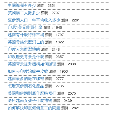
南粉湖的未解之謎
中國導彈有多少
瀏覽：2351
英國病亡人數多少
對於位於西澳南部中央島的南粉湖（Lake Hillier）來
瀏覽：2707
說，它的成因和北粉湖不同。作為曾經登上過國家地
查伊朗人口一年平均收入多少
瀏覽：2261
理雜志封面的特色景點，它的湖水非常清澈，湖中還
印尼1美元能買什麼
瀏覽：1945
有各種各樣的魚類生存，水質對人類皮膚也沒有任何
越南有什麼特殊市場
瀏覽：1797
傷害。神奇的是，它的湖水即使被裝入玻璃瓶中，也
英國貴族怎麼消亡的
瀏覽：1822
仍然呈現粉色。
印度人怎麼犁地的
瀏覽：2148
印度歷史背景是什麼
南粉湖最早出現在1802年探險家馬修•弗林德斯的日
瀏覽：2357
記中。起初也被認為是因為湖水鹽度高，適合藻類細
英國背景提升機構如何辦理
瀏覽：2038
菌生存，使得湖水呈現粉色。然而經過調查發現，它
如何去印度治療牛皮癬
瀏覽：1953
並不是由於藻類存在而形成的，科學家們推論是湖中
越南最多的廠在哪裡
瀏覽：2777
的礦物質改變了湖水的顏色。而真正的成因，仍然是
怎麼買伊朗石化產品
瀏覽：2735
個未解之謎。
美國和伊朗到底什麼時候打
瀏覽：2575
送給越南女孩子什麼禮物
瀏覽：2439
過去土澳的群眾也會從湖水中提取鹽，但現在這里只
作為觀光景點。觀看南粉湖的唯一方式是乘坐直升飛
如何解決印度僱傭童工的問題
瀏覽：2821