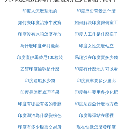
而大自然彷彿也把它當成了造世的調色盤，金黃色的
印度人怎麼犁地的
印度歷史背景是什麼
廣袤沙漠，經典Tiffany藍的鯊魚灣，白凈透亮的貝殼
沙灘，夢幻淡紫的藍花楹，撩動無數少女心的粉紅
如何去印度治療牛皮癬
如何解決印度僱傭童工
湖，一抹抹純凈無暇的色彩，讓你很難想像這真的是
印度沒有冰箱怎麼存放
印度人工作是什麼樣子
的問題
自然的一隅。
為什麼印度45月最熱
食物
印度女性怎麼站立
連蘭蔻都為它傾心？
印度產伊馬替尼100粒裝
易瑞沙在印度賣多少錢
粉紅湖作為西澳極具特色的自然景觀，曾在2013年登
乙醇印度編碼是什麼
多少錢
印度有什麼地方可以看
一粒
上過《國家地理雜志》的封面，也曾引得蘭蔻將選作
新品口紅廣告背景，這一汪汪浪漫的粉紅色，真真是
印度遊船多少錢
印度買車要多少盧比
到太陽
虜獲了一眾少女的芳心。而西澳也因此被形象地稱為
印度是怎麼處理芒果
印度每年要用多少化肥
「上帝遺落的小玫瑰」。
印度有哪些有名的餐廳
印度尼西亞什麼地方產
北粉湖的嗜鹽藻類
印度湖泊為什麼變粉色
印度導彈站在哪裡
榴槤
位於西澳大利亞中西部北粉湖（Hutt Lagoon）曾經
印度有多少股票交易所
現在快遞怎麼發印度