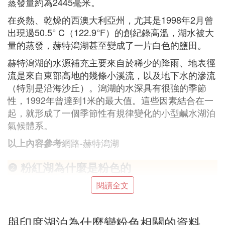
蒸發量約為2445毫米。
在炎熱、乾燥的西澳大利亞州，尤其是1998年2月曾
出現過50.5° C（122.9°F）的創紀錄高溫，湖水被大
量的蒸發，赫特潟湖甚至變成了一片白色的鹽田。
赫特潟湖的水源補充主要來自於稀少的降雨、地表徑
流是來自東部高地的幾條小溪流，以及地下水的滲流
（特別是沿海沙丘）。潟湖的水深具有很強的季節
性，1992年曾達到1米的最大值。這些因素結合在一
起，就形成了一個季節性有規律變化的小型鹹水湖泊
氣候體系。
網路-赫特潟湖
以上內容參考
❷ 粉紅湖為什麼是粉色的
閱讀全文
如果說澳大利亞是漂浮於印度洋上的一個美麗星球，
那麼西澳（西澳大利亞州）一定是算的上是這個遺世
獨立的島國上的世外桃源之所。
與印度湖泊為什麼變粉色相關的資料