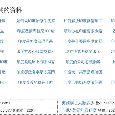
關的資料
什麼
如何去印度治療牛皮癬
如何解決印度僱傭童工
印
立
印度產伊馬替尼100粒
易瑞沙在印度賣多少錢
的問題
盧比
印度是怎麼處理芒果
裝多少錢
印度每年要用多少化肥
一粒
印
裡
印度有多少股票交易所
現在快遞怎麼發印度
印
印度
印度脆脆球上海哪裡有
印度的公司怎麼賺錢
什麼
印度哪些名字是婆羅門
印度第一高手是哪個國
多少
印度黃黃的粉是什麼
種姓
印度老奶奶怎麼做菠蘿
家
印
英國病亡人數多少
2351
發布：2025-1
印尼1美元能買什麼
08:37:18
瀏覽：2261
發布：2025-