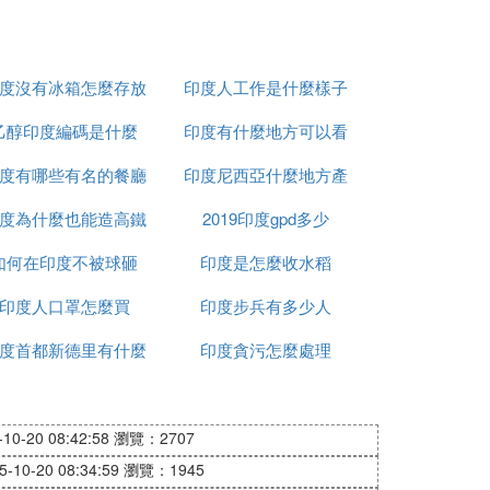
度沒有冰箱怎麼存放
印度人工作是什麼樣子
乙醇印度編碼是什麼
食物
印度有什麼地方可以看
度有哪些有名的餐廳
印度尼西亞什麼地方產
到太陽
度為什麼也能造高鐵
2019印度gpd多少
榴槤
如何在印度不被球砸
印度是怎麼收水稻
印度人口罩怎麼買
印度步兵有多少人
度首都新德里有什麼
印度貪污怎麼處理
政策
0-20 08:42:58
瀏覽：2707
10-20 08:34:59
瀏覽：1945