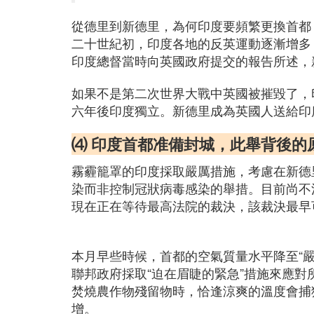
從德里到新德里，為何印度要頻繁更換首都
二十世紀初，印度各地的反英運動逐漸增多
印度總督當時向英國政府提交的報告所述，
如果不是第二次世界大戰中英國被摧毀了，
六年後印度獨立。新德里成為英國人送給印
⑷ 印度首都准備封城，此舉背後的
霧霾籠罩的印度採取嚴厲措施，考慮在新德
染而非控制冠狀病毒感染的舉措。目前尚不
現在正在等待最高法院的裁決，該裁決最早可能在
本月早些時候，首都的空氣質量水平降至“
聯邦政府採取“迫在眉睫的緊急”措施來應
焚燒農作物殘留物時，恰逢涼爽的溫度會捕獲
增。