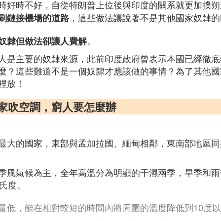
時好時不好，自從特朗普上位後與印度的關系就更加撲朔
，這些做法讓說著不是其他國家奴隸的
刷鏈接機場的道路
。
奴隸但做法卻讓人費解
人是主要的奴隸來源，此前印度政府曾表示本國已經徹底
麼？這些難道不是一個奴隸才應該做的事情？為了其他國
裡放！
在家吹空調，窮人要怎麼辦
最大的國家，東部與孟加拉國、緬甸相鄰，東南部地區同
季風氣候為主，全年高溫分為明顯的干濕兩季，旱季和雨
攝氏度。
量低，能在相對較短的時間內將周圍的溫度降低到10度