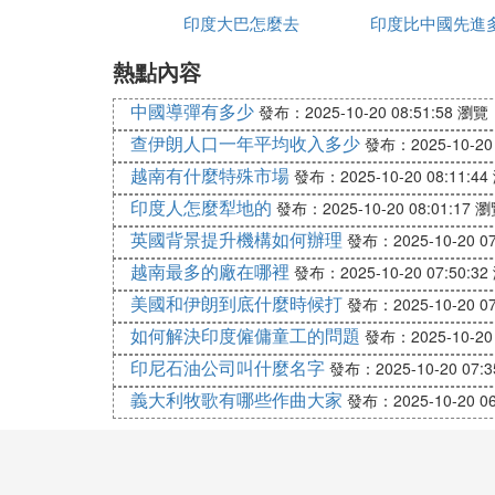
印度的社會結構復雜，存在嚴重的社會階層
印度大巴怎麼去
印度比中國先進
某些方面不夠完善，也加劇了貧富差距。政
熱點內容
綜上所述，印度的貧富差距大是由於歷史、
力，包括推動經濟發展均衡化、加強教育資
中國導彈有多少
發布：2025-10-20 08:51:58
瀏覽：
查伊朗人口一年平均收入多少
發布：2025-10-20 
❻ 莫迪稱印度25年內成為發達國
越南有什麼特殊市場
發布：2025-10-20 08:11:44
印度作為發展中國家，發展速度有所增加，
印度人怎麼犁地的
發布：2025-10-20 08:01:17
瀏
國家成為發達國家，面對著許多難題，尤其
英國背景提升機構如何辦理
發布：2025-10-20 07
現如今，印度正在大力提高居民的整體收入
越南最多的廠在哪裡
發布：2025-10-20 07:50:32
和補貼資金，從而確保外資源源不斷流入印
美國和伊朗到底什麼時候打
發布：2025-10-20 07
如何解決印度僱傭童工的問題
總的來說，循序漸進地提高國家實力和經濟
發布：2025-10-20 
印度成為發達國家的目標非常明確，但是印
印尼石油公司叫什麼名字
發布：2025-10-20 07:3
成，踏踏實實完成經濟建設，才有可能實現
義大利牧歌有哪些作曲大家
發布：2025-10-20 06