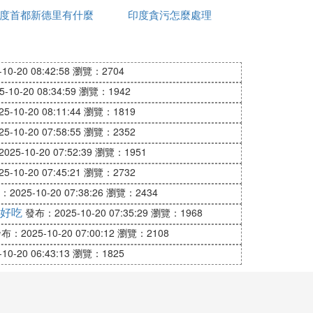
。此外，印度的政治制度和社會福利制度在
度首都新德里有什麼
印度貪污怎麼處理
差距問題持續存在。
政策
解決這一問題需要政府和社會各界的共同努
0-20 08:42:58
瀏覽：2704
10-20 08:34:59
瀏覽：1942
-10-20 08:11:44
瀏覽：1819
或許印度會迅速成為發達國家。其實，發展中
-10-20 07:58:55
瀏覽：2352
25-10-20 07:52:39
瀏覽：1951
技發展，印度相關部門為外資企業提供工廠
-10-20 07:45:21
瀏覽：2732
情。
2025-10-20 07:38:26
瀏覽：2434
好吃
吃成胖子？誰也不可能跨越難題完成成功？
發布：2025-10-20 07:35:29
瀏覽：1968
所了解和制定相關的應對方案。不應急於求
布：2025-10-20 07:00:12
瀏覽：2108
0-20 06:43:13
瀏覽：1825