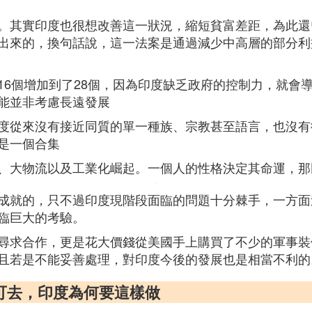
。其實印度也很想改善這一狀況，縮短貧富差距，為此還
出來的，換句話說，這一法案是通過減少中高層的部分利
16個增加到了28個，因為印度缺乏政府的控制力，就會
能並非考慮長遠發展
度從來沒有接近同質的單一種族、宗教甚至語言，也沒有
是一個合集
、大物流以及工業化崛起。一個人的性格決定其命運，那
成就的，只不過印度現階段面臨的問題十分棘手，一方面
臨巨大的考驗。
尋求合作，更是花大價錢從美國手上購買了不少的軍事裝
且若是不能妥善處理，對印度今後的發展也是相當不利的
可去，印度為何要這樣做