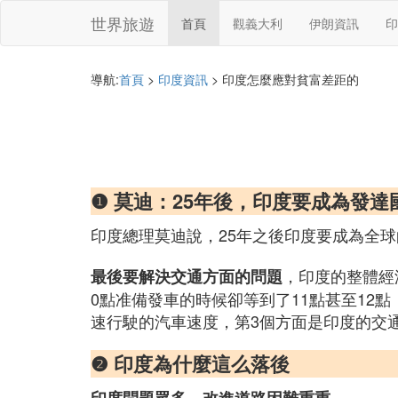
世界旅遊
首頁
觀義大利
伊朗資訊
印
導航:
首頁
>
印度資訊
> 印度怎麼應對貧富差距的
❶ 莫迪：25年後，印度要成為發
印度總理莫迪說，25年之後印度要成為全
，印度的整體經
最後要解決交通方面的問題
0點准備發車的時候卻等到了11點甚至12
速行駛的汽車速度，第3個方面是印度的交
❷ 印度為什麼這么落後