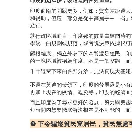
印度問題眾多，改進道路困難重重。
印度面臨的問題更多，例如：貧富差距過大
和補助，但這一部分是從中高層手中「省」
遊行。
就行政區域而言，印度邦的數量由建國時的
學統一的規劃或規范，或者說決策依據很可
歸根結底，獨立外衣下的本質還是殖民。印
的一塊區域被稱為印度。不是一個整體，而
千年遺留下來的各邦分治，無法實現大基建
不過在莫迪的帶領下，印度的發展還是小有
再加上現在的疫情、蝗災等，印度的經濟面
而且印度為了尋求更好的發展，努力與美國
短時間內想要徹底解決根本是不可能的，而
❸ 下令驅逐貧民窟居民，貧民無處