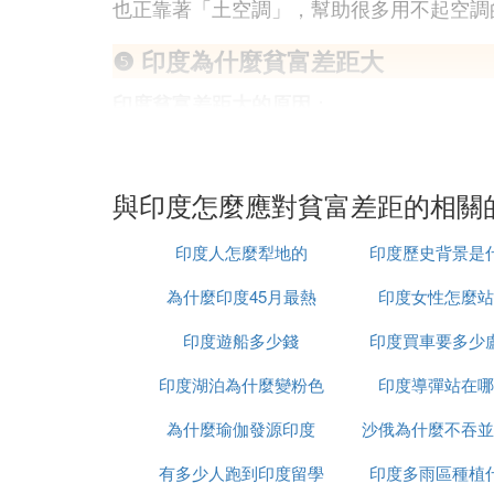
也正靠著「土空調」，幫助很多用不起空調
❺ 印度為什麼貧富差距大
：
印度貧富差距大的原因
一、歷史背景與殖民地統治
印度在歷史上長期受到殖民統治，英國殖民
與印度怎麼應對貧富差距的相關
延續，富人和貧窮階層之間的鴻溝依然明顯
二、經濟因素：不均衡的經濟發展
印度人怎麼犁地的
印度歷史背景是
印度的經濟發展呈現區域性特徵，一些城市
為什麼印度45月最熱
印度女性怎麼站
加劇了貧富差距。富裕的城市地區提供了更
印度遊船多少錢
印度買車要多少
三、教育資源分配不均
印度湖泊為什麼變粉色
印度導彈站在哪
印度的教育資源同樣存在嚴重的分配不均問
了貧困階層的發展機會，使得他們難以通過
為什麼瑜伽發源印度
沙俄為什麼不吞並
四、社會結構與制度因素
有多少人跑到印度留學
印度多雨區種植