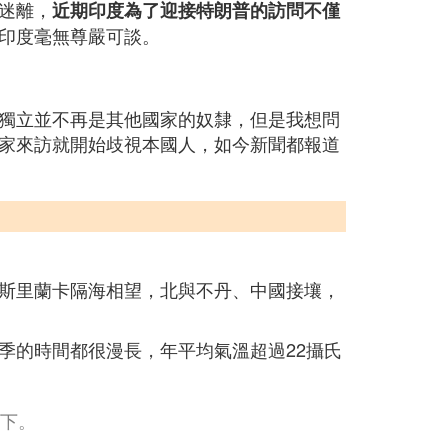
迷離，
近期印度為了迎接特朗普的訪問不僅
印度毫無尊嚴可談。
獨立並不再是其他國家的奴隸，但是我想問
家來訪就開始歧視本國人，如今新聞都報道
斯里蘭卡隔海相望，北與不丹、中國接壤，
季的時間都很漫長，年平均氣溫超過22攝氏
以下。