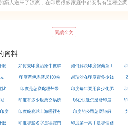
的窮人送來了涼爽，在印度很多家庭中都安裝有這種空調
閱讀全文
者在印度實行的不平等政策，導致資源分配極度不均。殖
的資料
。
什麼
如何去印度治療牛皮癬
如何解決印度僱傭童工
印
和地區發展迅速，吸引了大量資源和企業投資，而廣大農
立
印度產伊馬替尼100粒
易瑞沙在印度賣多少錢
的問題
多的就業機會和收入機會，而農村地區往往缺乏這些機會
盧比
印度是怎麼處理芒果
裝多少錢
印度每年要用多少化肥
一粒
印
裡
印度有多少股票交易所
現在快遞怎麼發印度
印
題。大城市和富裕地區擁有更多的教育資源，而貧困地區
教育改變命運。
印度
印度脆脆球上海哪裡有
印度的公司怎麼賺錢
什麼
印度哪些名字是婆羅門
印度第一高手是哪個國