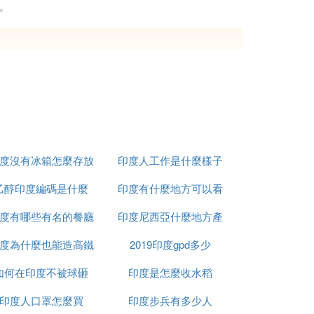
。
民統治結束後，這種不平等的社會結構得以
度沒有冰箱怎麼存放
印度人工作是什麼樣子
村地區卻相對落後。這種不均衡的經濟發展
乙醇印度編碼是什麼
食物
印度有什麼地方可以看
。
度有哪些有名的餐廳
印度尼西亞什麼地方產
到太陽
度為什麼也能造高鐵
2019印度gpd多少
榴槤
則缺乏高質量的教育機會。教育的缺失限制
如何在印度不被球砸
印度是怎麼收水稻
印度人口罩怎麼買
印度步兵有多少人