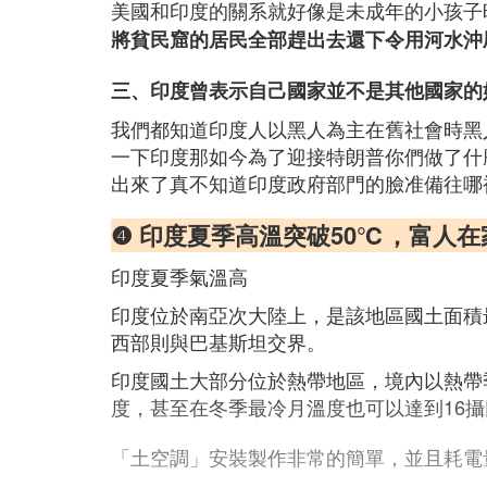
美國和印度的關系就好像是未成年的小孩子
將貧民窟的居民全部趕出去還下令用河水沖
三、印度曾表示自己國家並不是其他國家的
我們都知道印度人以黑人為主在舊社會時黑
一下印度那如今為了迎接特朗普你們做了什
出來了真不知道印度政府部門的臉准備往哪
❹ 印度夏季高溫突破50℃，富人
印度夏季氣溫高
印度位於南亞次大陸上，是該地區國土面積
西部則與巴基斯坦交界。
印度國土大部分位於熱帶地區，境內以熱帶
度，甚至在冬季最冷月溫度也可以達到16
「土空調」安裝製作非常的簡單，並且耗電