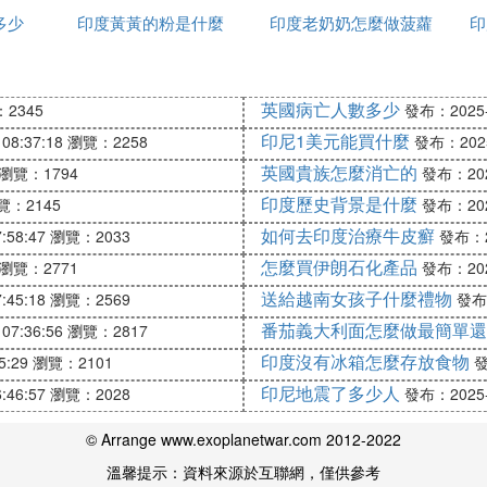
差異。一些社會群體長期被邊緣化，缺乏公平的社會機會
多少
印度黃黃的粉是什麼
種姓
印度老奶奶怎麼做菠蘿
家
印
府的扶貧政策在實踐中未能充分惠及貧困階層，使得貧富
經濟、教育和社會結構等多方面的原因共同作用的結果。
源分配、完善社會制度和加強扶貧政策等。
英國病亡人數多少
2345
發布：2025-1
印尼1美元能買什麼
08:37:18
瀏覽：2258
發布：2025-
家，過程中會面臨怎樣的難題
英國貴族怎麼消亡的
瀏覽：1794
發布：2025
其目標是成為發達國家。莫迪曾經發表言論，25年內，
印度歷史背景是什麼
覽：2145
發布：2025
是經濟發展狀況，印度也不例外。
如何去印度治療牛皮癬
:58:47
瀏覽：2033
發布：20
，還引進了多個大型公司的工廠。為進一步確保印度的科
怎麼買伊朗石化產品
瀏覽：2771
發布：2025
度。盡管如此，印度成為發達國家絕對不是一朝一夕的事
送給越南女孩子什麼禮物
:45:18
瀏覽：2569
發布：
番茄義大利面怎麼做最簡單還
實力，才有可能不斷地成為發達國家。誰也不可能一頓飯
07:36:56
瀏覽：2817
度相關部門更應該在提高居民生活水平和綜合實力方面有
印度沒有冰箱怎麼存放食物
5:29
瀏覽：2101
發
目標。
印尼地震了多少人
:46:57
瀏覽：2028
發布：2025-1
© Arrange www.exoplanetwar.com 2012-2022
溫馨提示：資料來源於互聯網，僅供參考