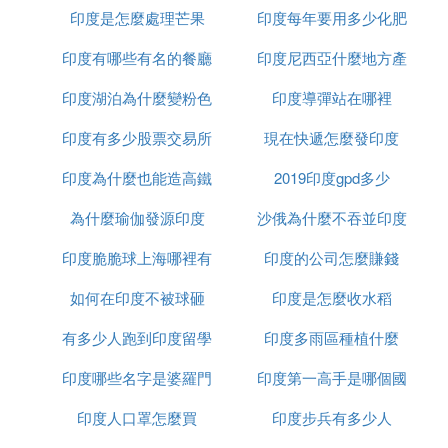
印度是怎麼處理芒果
印度每年要用多少化肥
印度有哪些有名的餐廳
印度尼西亞什麼地方產
印度湖泊為什麼變粉色
印度導彈站在哪裡
榴槤
印度有多少股票交易所
現在快遞怎麼發印度
印度為什麼也能造高鐵
2019印度gpd多少
為什麼瑜伽發源印度
沙俄為什麼不吞並印度
印度脆脆球上海哪裡有
印度的公司怎麼賺錢
如何在印度不被球砸
印度是怎麼收水稻
有多少人跑到印度留學
印度多雨區種植什麼
印度哪些名字是婆羅門
印度第一高手是哪個國
印度人口罩怎麼買
種姓
印度步兵有多少人
家