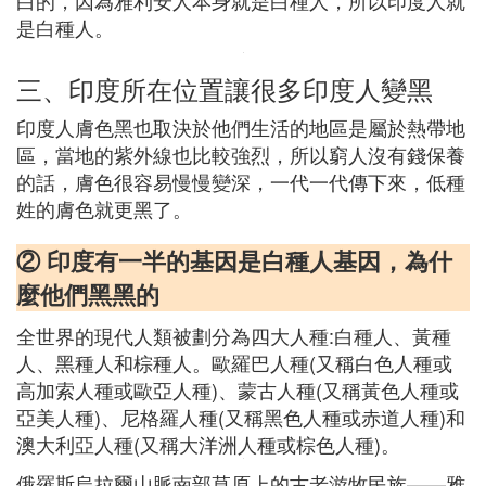
白的，因為雅利安人本身就是白種人，所以印度人就
是白種人。
三、印度所在位置讓很多印度人變黑
印度人膚色黑也取決於他們生活的地區是屬於熱帶地
區，當地的紫外線也比較強烈，所以窮人沒有錢保養
的話，膚色很容易慢慢變深，一代一代傳下來，低種
姓的膚色就更黑了。
② 印度有一半的基因是白種人基因，為什
麼他們黑黑的
全世界的現代人類被劃分為四大人種:白種人、黃種
人、黑種人和棕種人。歐羅巴人種(又稱白色人種或
高加索人種或歐亞人種)、蒙古人種(又稱黃色人種或
亞美人種)、尼格羅人種(又稱黑色人種或赤道人種)和
澳大利亞人種(又稱大洋洲人種或棕色人種)。
俄羅斯烏拉爾山脈南部草原上的古老游牧民族——雅