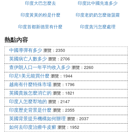
印度大巴怎麼去
印度比中國先進多少
印度黃黃的粉是什麼
印度老奶奶怎麼做菠蘿
印度首都新德里有什麼
印度貪污怎麼處理
熱點內容
政策
中國導彈有多少
瀏覽：2350
英國病亡人數多少
瀏覽：2706
查伊朗人口一年平均收入多少
瀏覽：2260
印尼1美元能買什麼
瀏覽：1944
越南有什麼特殊市場
瀏覽：1796
英國貴族怎麼消亡的
瀏覽：1821
印度人怎麼犁地的
瀏覽：2147
印度歷史背景是什麼
瀏覽：2355
英國背景提升機構如何辦理
瀏覽：2037
如何去印度治療牛皮癬
瀏覽：1952