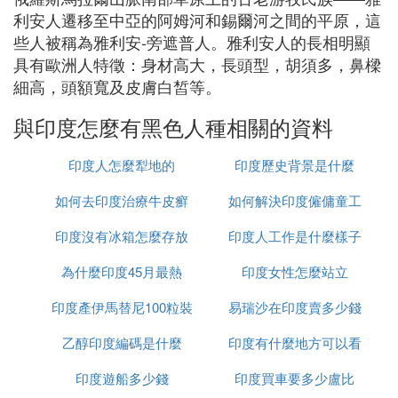
利安人遷移至中亞的阿姆河和錫爾河之間的平原，這
些人被稱為雅利安-旁遮普人。雅利安人的長相明顯
具有歐洲人特徵：身材高大，長頭型，胡須多，鼻樑
細高，頭額寬及皮膚白皙等。
與印度怎麼有黑色人種相關的資料
印度人怎麼犁地的
印度歷史背景是什麼
如何去印度治療牛皮癬
如何解決印度僱傭童工
印度沒有冰箱怎麼存放
印度人工作是什麼樣子
的問題
為什麼印度45月最熱
食物
印度女性怎麼站立
印度產伊馬替尼100粒裝
易瑞沙在印度賣多少錢
乙醇印度編碼是什麼
多少錢
印度有什麼地方可以看
一粒
印度遊船多少錢
印度買車要多少盧比
到太陽