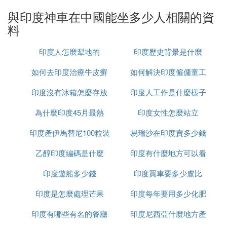
硬派越野便宜不少，可以讓更多喜歡越野的車友實現
與印度神車在中國能坐多少人相關的資
自己的夢想。而長城4S店的店員老哥則更加硬核，聽
料
說我們可能計劃出一期有關長城炮的視頻便直接保證
可以把長城炮借給我們去越野場地豁，並說：「有個
印度人怎麼犁地的
印度歷史背景是什麼
水坑、溝坎什麼的直接過就行了，這車就該這么
玩。」
如何去印度治療牛皮癬
如何解決印度僱傭童工
本文來源於汽車之家車家號作者，不代表汽車之家的
印度沒有冰箱怎麼存放
印度人工作是什麼樣子
的問題
觀點立場。
為什麼印度45月最熱
食物
印度女性怎麼站立
③ 「印度神車」都說很厲害，究竟這是為
印度產伊馬替尼100粒裝
易瑞沙在印度賣多少錢
什麼
乙醇印度編碼是什麼
多少錢
印度有什麼地方可以看
一粒
一、外觀漂亮
印度遊船多少錢
印度買車要多少盧比
到太陽
印度神車從外形上看非常的大氣漂亮，在設計理念上
深受大家的歡迎，他擁有非常流暢的曲線，而且還具
印度是怎麼處理芒果
印度每年要用多少化肥
，
有賓士的流暢性能，還具備了寶馬以及捷豹的特性
印度有哪些有名的餐廳
印度尼西亞什麼地方產
使人在看到這款車的第一眼就深深的為他的外觀所吸