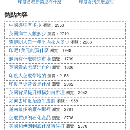
印度首都新德里有什麼
印度貪污怎麼處理
隨著近期全球疫情持續蔓延，印度糟糕的衛生狀況和
熱點內容
政策
超高的人口密度成為了疫情控制的諸多不穩定因素，
一度成為大家的焦點。雖然與中國相距並不遙遠，但
中國導彈有多少
瀏覽：2353
因為旅遊業的薄弱而導致很多中國人對印度並不是十
英國病亡人數多少
瀏覽：2710
分熟悉。
查伊朗人口一年平均收入多少
瀏覽：2266
今天我們不談疫情，不談國事，就在汽車這個細分領
印尼1美元能買什麼
瀏覽：1948
域，和訊汽車就帶你走進這個神奇國度的汽車市場，
越南有什麼特殊市場
瀏覽：1799
看看「三哥們」都開什麼車？
英國貴族怎麼消亡的
瀏覽：1826
印度人都開什麼車？
印度人怎麼犁地的
瀏覽：2153
和全球大部分國家一樣，日系車占據了印度汽車市場
印度歷史背景是什麼
瀏覽：2362
的大部分份額。據印度官方統計，2019年日系車佔到
英國背景提升機構如何辦理
瀏覽：2042
其乘用車市場超過60%的份額。而在全部日系品牌
如何去印度治療牛皮癬
瀏覽：1958
中，鈴木占據了全印度超過70%的份額，全球范圍內
越南最多的廠在哪裡
瀏覽：2781
都熱銷的豐田和本田只能默默瓜分剩餘的不到30%。
怎麼買伊朗石化產品
瀏覽：2738
盡管如此，印度仍然被認為是未來幾年最具有汽車消
美國和伊朗到底什麼時候打
瀏覽：2578