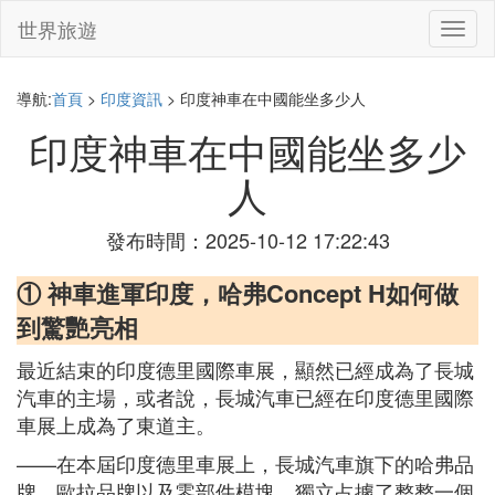
世界旅遊
切
換
導
航
導航:
首頁
>
印度資訊
> 印度神車在中國能坐多少人
印度神車在中國能坐多少
人
發布時間：2025-10-12 17:22:43
① 神車進軍印度，哈弗Concept H如何做
到驚艷亮相
最近結束的印度德里國際車展，顯然已經成為了長城
汽車的主場，或者說，長城汽車已經在印度德里國際
車展上成為了東道主。
——在本屆印度德里車展上，長城汽車旗下的哈弗品
牌、歐拉品牌以及零部件模塊，獨立占據了整整一個