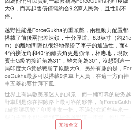
因為他們可以買到一款被稱為ForceGukha的印度版
大G，而其起售價僅需約合9.2萬人民幣，且性能不
俗。
越野性能是ForceGukha的重頭戲，兩種動力配置都
搭載了前後兩把差速鎖，十分厚道。8.3英寸（約21c
m）的離地間隙也很好地保證了車子的通過性，而4
4°的接近角和40°的離去角更是強悍，相應地，現款
賓士G級的接近角為31°，離去角為30°，沒想到這一
局印度大G竟然戰勝了原版大G。另外有趣的是，For
ceGukha最多可以搭載9名車上人員，在這一方面神
車五菱都要甘拜下風。
世界上有無數美麗迷人的風景，而一輛可靠的硬派越
野車則是你在探險路上最可靠的夥伴，而ForceGukh
a確實讓我酸了印度車友一把，不過好在近些年來一
些自主車企也注意到了硬派越野這一市場，推出了一
些很有趣的車型。前不久我去長城4S店去了解過長城
閱讀全文
炮越野皮卡，它不到20萬的售價確實相對一些進口的