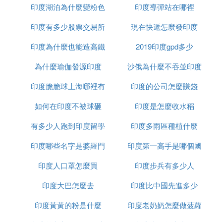
引了，這也是很多人選擇印度神車的原因。
印度湖泊為什麼變粉色
印度導彈站在哪裡
榴槤
四、這款車在當時是風靡一時的，雖然因為一定的原
印度有多少股票交易所
現在快遞怎麼發印度
因已經停止出售這種車，但是這種車還是給人們帶來
印度為什麼也能造高鐵
2019印度gpd多少
很深的震撼，不管是從外形還是從內飾以及內部空
間，還和材質方面和其他車相比都有很大的優越性。
為什麼瑜伽發源印度
沙俄為什麼不吞並印度
以上介紹了印度神車，究竟好在哪裡，相信大家讀過
印度脆脆球上海哪裡有
印度的公司怎麼賺錢
之後了解的非常清楚了。
如何在印度不被球砸
印度是怎麼收水稻
④ 印度的塔塔有聽說過的嗎 這個公司怎麼
有多少人跑到印度留學
印度多雨區種植什麼
樣
印度哪些名字是婆羅門
印度第一高手是哪個國
塔塔集團是印度最大的集團公司，創立於1868年，總
部位於印度孟買。2009年，總資產達517億美元，被
印度人口罩怎麼買
種姓
印度步兵有多少人
家
《福布斯》評為全球最受尊敬的公司第11位。
印度大巴怎麼去
印度比中國先進多少
⑤ 盤點印度國內汽車：以開奧拓為豪，中
印度黃黃的粉是什麼
印度老奶奶怎麼做菠蘿
國神車曾在此大賣