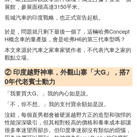
展館，參展面積高達3150平米。
長城汽車的印度戰略，也正式宣告起航。
於是，問題就只剩下最後一個了，這輛哈弗Concept
H概念車的量產版，會是哈弗H6的第三代車型嗎？
本文來源於汽車之家車家號作者，不代表汽車之家的
觀點立場。
② 印度越野神車，外觀山寨「大G」，搭7
0年代老賓士動力
「我要買大G。」我的內心如是說。
「不，你不想。」我的支付寶余額如是說。
沒錯，每個直男都會被硬派越野方正的造型和強悍的
性能深深吸引，但其相對較高的價格和養車成本卻讓
很多車迷望而卻步。但印度車迷卻沒有類似的煩惱，