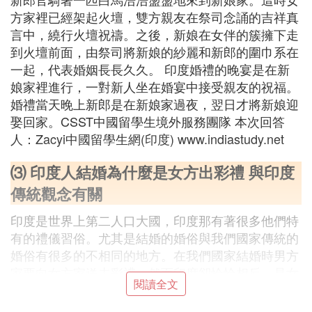
方家裡已經架起火壇，雙方親友在祭司念誦的吉祥真
言中，繞行火壇祝禱。之後，新娘在女伴的簇擁下走
到火壇前面，由祭司將新娘的紗麗和新郎的圍巾系在
一起，代表婚姻長長久久。 印度婚禮的晚宴是在新
娘家裡進行，一對新人坐在婚宴中接受親友的祝福。
婚禮當天晚上新郎是在新娘家過夜，翌日才將新娘迎
娶回家。CSST中國留學生境外服務團隊 本次回答
人：Zacyi中國留學生網(印度) www.indiastudy.net
⑶ 印度人結婚為什麼是女方出彩禮 與印度
傳統觀念有關
印度是世界上第二人口大國，印度那有著很多他們特
有的禮儀習俗。尤其是結婚的婚俗與我們國家傳統的
婚俗有很多的不相同的地方。在我們國家結婚時男方
家要向女方家送去彩禮。然而印度卻恰恰相反，是女
閱讀全文
方家要向男方家送去結婚彩禮。