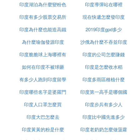
水，代表對新人的美好祝福，然後親朋好友需要撒
印度湖泊為什麼變粉色
印度導彈站在哪裡
榴槤
花，當然以玫瑰花瓣為主，然後新娘需要喂糖給新郎
印度有多少股票交易所
現在快遞怎麼發印度
吃。
印度為什麼也能造高鐵
2019印度gpd多少
印度傳統理念
在印度的婚俗習慣趨勢都是與他們的傳統理念有關
為什麼瑜伽發源印度
沙俄為什麼不吞並印度
系。就像女方結婚給嫁妝。在印度的傳統觀念中，認
印度脆脆球上海哪裡有
印度的公司怎麼賺錢
為女子那就是低賤的，應該是男人的附屬品。這種價
值觀，依然印度國人的主流價值觀，所以女子要是提
如何在印度不被球砸
印度是怎麼收水稻
高自己的地位，必須要靠著財富來體現。 因此，一
有多少人跑到印度留學
印度多雨區種植什麼
旦所帶的嫁妝男方嫌少，輕則打罵，重則直接殺掉女
方。
印度哪些名字是婆羅門
印度第一高手是哪個國
印度人口罩怎麼買
種姓
印度步兵有多少人
家
印度大巴怎麼去
印度比中國先進多少
印度黃黃的粉是什麼
印度老奶奶怎麼做菠蘿