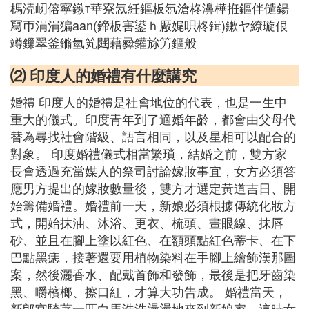
榪涜屻傛寜鐓т華寮忥紝鏂板氬滄柊濞樺拰鏂伴儙鍚
冩帀涓涓猵aan(鍗板害鍙ｈ厰娓呮柊鍓)鏉ヤ繚璇佷
竴鏁翠釜鏅氫笂閮藉彛鑵旀竻鏂般
⑵ 印度人的婚禮有什麼講究
婚禮 印度人的婚禮是社會地位的代表，也是一生中
重大的儀式。印度青年到了適婚年齡，都會由父母代
替為尋找社會階級、語言相同，以及星相可以配合的
對象。 印度婚禮儀式相當繁瑣，結婚之前，雙方家
長會透過充當媒人的祭司討論嫁妝事宜，女方必須答
應男方提出的嫁妝數量後，雙方才選定黃道吉日、開
始籌備婚禮。婚禮前一天，新娘必須根據傳統化妝方
式，開始抹油、沐浴、更衣、梳頭、畫眼線、抹唇
砂、並且在腳上塗以紅色、在額頭點紅色蒂卡、在下
巴點黑痣，接著還要用植物染料在手腳上繪飾漢那圖
案，然後灑香水、配戴首飾和發飾，最後是把牙齒染
黑、嚼檳榔、擦口紅，才算大功告成。 婚禮當天，
新郎官騎著一匹白馬浩浩盪盪地來到新娘家。這時女