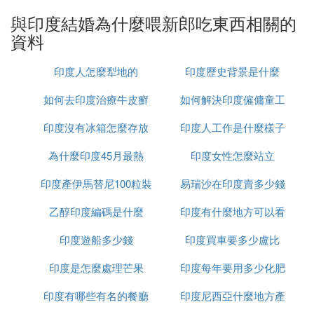
女方出彩禮原因
與印度結婚為什麼喂新郎吃東西相關的
在印度女方家需要給男方家送彩禮，主要是因為印度
資料
當地有一種種姓制度。而且在印度這邊男女非常不平
等，不公平，結婚時女方家花費的資金相對來說更加
印度人怎麼犁地的
印度歷史背景是什麼
高一些。在印度這邊對於種姓制度是非常嚴格的，也
就是說不同種姓的人是不可以結婚的，所以在選擇另
如何去印度治療牛皮癬
如何解決印度僱傭童工
一半的時候就一定要謹慎，如果存在不同種性通婚的
印度沒有冰箱怎麼存放
印度人工作是什麼樣子
的問題
話，那父母會堅決阻止。當然如果低種族女孩子想嫁
到高種族男方家裡去的話，就需要准備很多嫁妝，也
為什麼印度45月最熱
食物
印度女性怎麼站立
必須要送很高昂的彩禮過去才可以和男方結婚。
印度產伊馬替尼100粒裝
易瑞沙在印度賣多少錢
印度婚俗
乙醇印度編碼是什麼
多少錢
印度有什麼地方可以看
一粒
在印度也有很多的講究是需要我們注意的。首先就是
在印度這邊一般要穿帶金邊的紅色衣服，當然衣服需
印度遊船多少錢
印度買車要多少盧比
到太陽
要選擇新的，另外身上還要佩戴一些珠寶，還有黃金
印度是怎麼處理芒果
印度每年要用多少化肥
首飾，另外新娘脖子上需要佩戴大花環、在婚禮上講
究就比較多了，比如新郎需要由舅舅送到婚禮帳篷，
印度有哪些有名的餐廳
印度尼西亞什麼地方產
然後新娘父母會給兩位新人洗腳，需要用牛奶和清