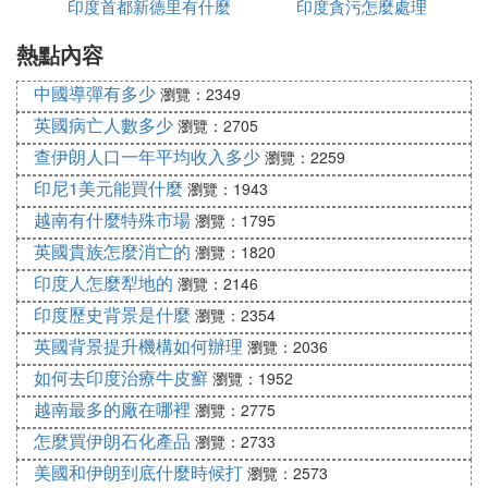
印度首都新德里有什麼
印度貪污怎麼處理
熱點內容
政策
中國導彈有多少
瀏覽：2349
英國病亡人數多少
瀏覽：2705
查伊朗人口一年平均收入多少
瀏覽：2259
印尼1美元能買什麼
瀏覽：1943
越南有什麼特殊市場
瀏覽：1795
英國貴族怎麼消亡的
瀏覽：1820
印度人怎麼犁地的
瀏覽：2146
印度歷史背景是什麼
瀏覽：2354
英國背景提升機構如何辦理
瀏覽：2036
如何去印度治療牛皮癬
瀏覽：1952
越南最多的廠在哪裡
瀏覽：2775
怎麼買伊朗石化產品
瀏覽：2733
美國和伊朗到底什麼時候打
瀏覽：2573