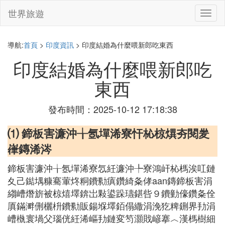
世界旅遊
切
換
導
航
導航:
首頁
>
印度資訊
> 印度結婚為什麼喂新郎吃東西
印度結婚為什麼喂新郎吃
東西
發布時間：2025-10-12 17:18:38
⑴ 鍗板害濂沖╁氬墠浠寮忓杺椋熼夯閱夎
嵂鏄浠涔
鍗板害濂沖╁氬墠浠寮忥紝濂沖╄寮鴻屽杺榪涘叿鏈
夊己鐑堣糠騫葷炵粡鐨勬瘨鑽綺夈侾aan鏄鍗板害涓
縐嶆熸旂被椋熺墿錛岀敤鍙跺瓙鍖呰９鐨勭儫鑽夈佺
厧鏋溿侀欐枡鐨勬販鍚堢墿銆傝繖涓浼犵粺鉶界劧涓
嶆槸寰堝父瑙侊紝浠嶇劧鏈変笉灝戝嵃搴︿漢榪樹細