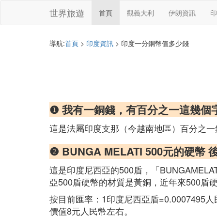
世界旅遊
首頁
觀義大利
伊朗資訊
印
導航:
首頁
>
印度資訊
> 印度一分銅幣值多少錢
❶ 我有一銅錢，有百分之一這幾個
這是法屬印度支那（今越南地區）百分之一銅
❷ BUNGA MELATI 500元的
這是印度尼西亞的500盾，「BUNGAM
亞500盾硬幣的材質是黃銅，近年來500
按目前匯率：1印度尼西亞盾=0.00074
價值8元人民幣左右。