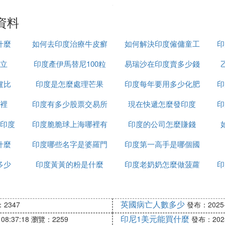
資料
什麼
如何去印度治療牛皮癬
如何解決印度僱傭童工
印
立
印度產伊馬替尼100粒
易瑞沙在印度賣多少錢
的問題
盧比
印度是怎麼處理芒果
裝多少錢
印度每年要用多少化肥
一粒
印
裡
印度有多少股票交易所
現在快遞怎麼發印度
印
印度
印度脆脆球上海哪裡有
印度的公司怎麼賺錢
什麼
印度哪些名字是婆羅門
印度第一高手是哪個國
多少
印度黃黃的粉是什麼
種姓
印度老奶奶怎麼做菠蘿
家
印
英國病亡人數多少
2347
發布：2025-1
印尼1美元能買什麼
08:37:18
瀏覽：2259
發布：2025-