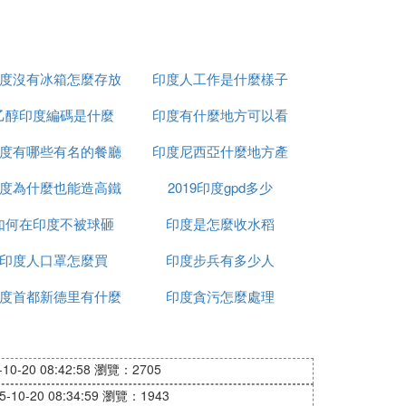
度沒有冰箱怎麼存放
印度人工作是什麼樣子
乙醇印度編碼是什麼
食物
印度有什麼地方可以看
度有哪些有名的餐廳
印度尼西亞什麼地方產
到太陽
度為什麼也能造高鐵
2019印度gpd多少
榴槤
如何在印度不被球砸
印度是怎麼收水稻
印度人口罩怎麼買
印度步兵有多少人
度首都新德里有什麼
印度貪污怎麼處理
政策
0-20 08:42:58
瀏覽：2705
10-20 08:34:59
瀏覽：1943