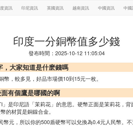
度資訊
印尼資訊
英國資訊
越南資訊
中國資訊
中國
印度一分銅幣值多少錢
發布時間：2025-10-12 11:05:04
字，大家知道是什麽錢嗎
幣，較多見，好品市場價10到15元一枚。
硬幣 後面有個鷹是哪國的啊
ELATI」是印尼語「茉莉花」的意思。硬幣正面是茉莉花
盾硬幣的材質是銅鎳合金。
95人民幣元，所以你的500盾硬幣可以兌換為0.4元人民