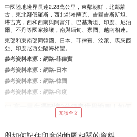
中國陸地邊界長達2.28萬公里，東鄰朝鮮，北鄰蒙
古，東北鄰俄羅斯，西北鄰哈薩克、吉爾吉斯斯坦、
塔吉克，西和西南與阿富汗、巴基斯坦、印度、尼泊
爾、不丹等國家接壤，南與緬甸、寮國、越南相連。
東部和東南部同韓國、日本、菲律賓、汶萊、馬來西
亞、印度尼西亞隔海相望。
參考資料來源：網路-菲律賓
參考資料來源：網路-日本
參考資料來源：網路-韓國
參考資料來源：網路-印度
㈡ 高一男生憑記憶2分鍾畫世界地圖！如何
閱讀全文
又快又準的加深對地圖的記憶
根據人類和動物共有的反射機制，
首先是字圖比較。
與如何記住印度的地圖相關的資料
要妥善對待信息源。使用多種刺激方法，以獲得最佳