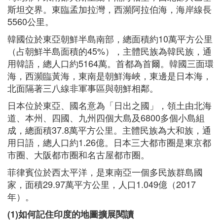
斯坦交界。東臨孟加拉灣，西瀕阿拉伯海，海岸線長
5560公里。
韓國位於東亞朝鮮半島南部，總面積約10萬平方公里
（占朝鮮半島面積的45%），主體民族為韓民族，通
用韓語，總人口約5164萬。首都為首爾。韓國三面環
海，西瀕臨黃海，東南是朝鮮海峽，東邊是日本海，
北面隔著三八線非軍事區與朝鮮相鄰。
日本位於東亞、國名意為「日出之國」，領土由北海
道、本州、四國、九州四個大島及6800多個小島組
成，總面積37.8萬平方公里。主體民族為大和族，通
用日語，總人口約1.26億。日本三大都市圈是東京都
市圈、大阪都市圈和名古屋都市圈。
菲律賓位於西太平洋，是東南亞一個多民族群島國
家，面積29.97萬平方公里，人口1.049億（2017
年）。
(1)如何記住印度的地圖擴展閱讀