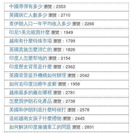
中國導彈有多少
瀏覽：2353
英國病亡人數多少
瀏覽：2710
查伊朗人口一年平均收入多少
瀏覽：2266
印尼1美元能買什麼
瀏覽：1949
越南有什麼特殊市場
瀏覽：1799
英國貴族怎麼消亡的
瀏覽：1826
印度人怎麼犁地的
瀏覽：2154
印度歷史背景是什麼
瀏覽：2362
英國背景提升機構如何辦理
瀏覽：2042
如何去印度治療牛皮癬
瀏覽：1958
越南最多的廠在哪裡
瀏覽：2781
怎麼買伊朗石化產品
瀏覽：2738
美國和伊朗到底什麼時候打
瀏覽：2578
送給越南女孩子什麼禮物
瀏覽：2445
如何解決印度僱傭童工的問題
瀏覽：2831