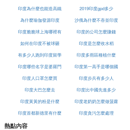
印度為什麼也能造高鐵
2019印度gpd多少
為什麼瑜伽發源印度
沙俄為什麼不吞並印度
印度脆脆球上海哪裡有
印度的公司怎麼賺錢
如何在印度不被球砸
印度是怎麼收水稻
有多少人跑到印度留學
印度多雨區種植什麼
印度哪些名字是婆羅門
印度第一高手是哪個國
印度人口罩怎麼買
種姓
印度步兵有多少人
家
印度大巴怎麼去
印度比中國先進多少
印度黃黃的粉是什麼
印度老奶奶怎麼做菠蘿
印度首都新德里有什麼
印度貪污怎麼處理
熱點內容
政策