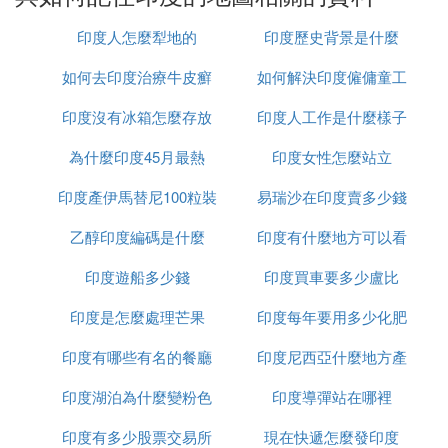
的運動記憶和情緒記憶效果。把抽象的地圖符號變成
印度人怎麼犁地的
印度歷史背景是什麼
具體的圖像，激發聯想。比如柴達木盆地區域圖里有
礦區，有鐵路。東打冷湖打魚(魚卡)，南取柴火(大柴
如何去印度治療牛皮癬
如何解決印度僱傭童工
旦)到西山(錫鐵山)腳下，汗(察爾汗)到格爾木，東練
印度沒有冰箱怎麼存放
印度人工作是什麼樣子
的問題
茶卡。
為什麼印度45月最熱
食物
印度女性怎麼站立
經緯度的記憶方法是橫向和縱
然後是經緯度記憶法。
印度產伊馬替尼100粒裝
易瑞沙在印度賣多少錢
向記憶，可以幫助對地圖的整體理解，比如赤道經過
的國家、地形區域、海域等。只要記住主要的經緯線
乙醇印度編碼是什麼
多少錢
印度有什麼地方可以看
一粒
就行了，比如赤道、北回歸線、本初子午線等。區域
印度遊船多少錢
印度買車要多少盧比
到太陽
記憶法是記住重要地區的經緯度，如美國、日本、英
國、德國、俄羅斯、義大利、巴西、印度等重要國
印度是怎麼處理芒果
印度每年要用多少化肥
家。
印度有哪些有名的餐廳
印度尼西亞什麼地方產
印度湖泊為什麼變粉色
印度導彈站在哪裡
榴槤
印度有多少股票交易所
現在快遞怎麼發印度