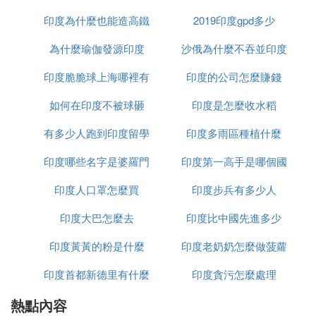
「瘤牛」才被奉為「印度神牛」，不可以食用、不可
印度為什麼也能造高鐵
2019印度gpd多少
以屠宰。
為什麼瑜伽發源印度
沙俄為什麼不吞並印度
有了宗教的加持，在印度人民看來，牛的全身都是
寶，即使是排泄物也被賦予了神聖的意義。相傳在印
印度脆脆球上海哪裡有
印度的公司怎麼賺錢
度民間有一個人患上了不治之症，靠牛尿治好了病，
如何在印度不被球砸
印度是怎麼收水稻
所以牛尿就被看作是包治百病、凈化靈魂的象徵。印
度人不僅把牛尿製成葯品和飲料，甚至想要讓全世界
有多少人跑到印度留學
印度多雨區種植什麼
都享用這款「神仙水」。而牛糞則被印度人做成牛糞
印度哪些名字是婆羅門
印度第一高手是哪個國
餅，在屠妖節上點燃牛糞餅，認為牛糞餅燃燒的味道
能夠洗滌自己的靈魂；在排燈節上上演「潑糞大
印度人口罩怎麼買
種姓
印度步兵有多少人
家
戰」，甚至將牛糞浸入恆河水後塗抹全身來祈求健康
繁榮，並且5天內都不洗澡以避免福氣被「洗掉」。
印度大巴怎麼去
印度比中國先進多少
此外，印度人還將牛糞研磨成細粉，摻入到日化產品
印度黃黃的粉是什麼
印度老奶奶怎麼做菠蘿
中，如牙膏、肥皂、清潔劑、洗面奶等。
印度首都新德里有什麼
印度貪污怎麼處理
綜上所述，印度人之所以表現出諸多令人詫異的行
為，與印度教的廣泛影響和深刻滲透密不可分。在印
熱點內容
政策
度教的影響下，印度人形成了獨特的信仰體系和行為