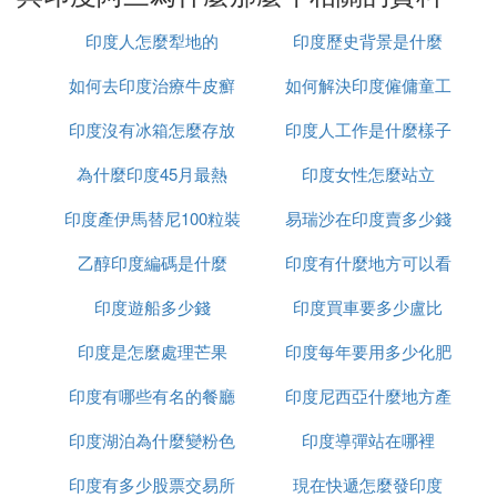
了大地，又避免了洪水之災。這個傳說讓印度人對恆
印度人怎麼犁地的
印度歷史背景是什麼
河充滿了敬畏和信仰。
在印度教教義中，「業」和「輪回」是兩個重要的概
如何去印度治療牛皮癬
如何解決印度僱傭童工
念。印度人認為現世並非人生的全部，而只是前世、
印度沒有冰箱怎麼存放
印度人工作是什麼樣子
的問題
現世、來世之間的連結。現在的自己是前世所累積的
業的結果，而來世則取決於今生。因此，他們堅信在
為什麼印度45月最熱
食物
印度女性怎麼站立
恆河中沐浴可以洗去現世的罪孽，來世會過得更加安
印度產伊馬替尼100粒裝
易瑞沙在印度賣多少錢
樂。瓦拉納西作為恆河沿岸的一座聖城，被認為是離
神最近的地方，這里的恆河是「天堂的入口」。印度
乙醇印度編碼是什麼
多少錢
印度有什麼地方可以看
一粒
教徒們最大的願望之一就是到聖城敬拜濕婆神、到恆
河洗浴飲聖水、在聖城恆河邊火化並將骨灰撒在恆河
印度遊船多少錢
印度買車要多少盧比
到太陽
裡。
印度是怎麼處理芒果
印度每年要用多少化肥
三、印度的牛：神明的化身
印度有哪些有名的餐廳
印度尼西亞什麼地方產
在印度，牛被視為神明的化身，尤其是濕婆神的坐騎
——一頭名為「南迪」的大牛。印度的大街小巷隨處
印度湖泊為什麼變粉色
印度導彈站在哪裡
榴槤
可見橫行的流浪牛，馬路上牛糞和牛尿齊飛，但也沒
印度有多少股票交易所
現在快遞怎麼發印度
人敢碰一下。然而，並非所有的牛都被優待，只有