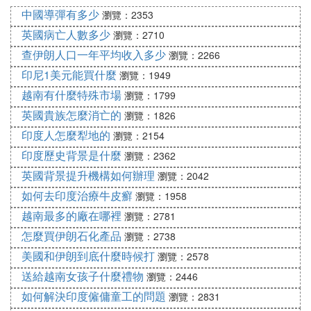
習慣，這些習慣在外界看來可能難以理解，但在印度
中國導彈有多少
瀏覽：2353
人心中卻是合情合理的。然而，這也只是印度人行為
英國病亡人數多少
瀏覽：2710
背後的一部分原因，更多深層次的因素還需要我們進
查伊朗人口一年平均收入多少
瀏覽：2266
一步探討和分析。在接下來的文章中，我們將繼續探
印尼1美元能買什麼
瀏覽：1949
討印度人行為背後的其他原因。
越南有什麼特殊市場
瀏覽：1799
④ 傳統文化中，印度人是否喝牛尿，他們
英國貴族怎麼消亡的
瀏覽：1826
印度人怎麼犁地的
對牛尿是怎樣的一種認識
瀏覽：2154
印度歷史背景是什麼
瀏覽：2362
據外媒報道，印度衛生和家庭福利部部長說，相關部
英國背景提升機構如何辦理
瀏覽：2042
門正在認真研究使用牛尿製作葯物和治療癌症。
這位
如何去印度治療牛皮癬
瀏覽：1958
部長
還說「牛的尿液本身就很強大，可以治療健康問
越南最多的廠在哪裡
瀏覽：2781
這樣奇葩的言論竟然出自印度政府高官的口
題」。
中，令人腦洞大開。也只有在印度這樣奇葩的國家才
怎麼買伊朗石化產品
瀏覽：2738
會有如此奇葩的言論。
美國和伊朗到底什麼時候打
瀏覽：2578
送給越南女孩子什麼禮物
瀏覽：2446
當然，印度這種習俗在我們看來有些可笑，肯定不知
如何解決印度僱傭童工的問題
瀏覽：2831
道印度的獨特牛尿飲料到底味道如何，不過，印度有