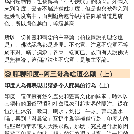
成的達利特，也被稱為「不可接觸」的賤民。外國人
來到印度，盡管不屬於種姓制度，但是也會被帶入到
種姓制度當中，而判斷所處等級的最簡單管道是膚
色，所以膚色越白，等級越高。
所以一切神靈和觀念的主宰論（柏拉圖說的理念也
是）。佛法認為都是邊見。不究竟。注意不究竟不等
於不對。瞎子摸象，各秉一端而已。故而有人說佛法
是無神論，這個說法也不究竟，是無主宰論。
③ 聊聊印度--阿三哥為啥這么顛（上）
印度人為何表現出諸多令人詫異的行為（上）
印度，這個擁有悠久歷史和豐富文化的國家，時常以
其獨特的風俗習慣和社會現象引起世界的關注。從在
恆河裡沐浴、漱口、喝水，到把「牛尿」當成聖水
喝，再到「潑糞節」互扔牛糞等種種行為，印度人的
這些舉動常常讓人大跌眼鏡。那麼，究竟是什麼原因
導致了印度人如此「顛」的行為呢？其實，這一切的