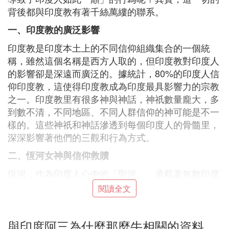
背後都與印度教有著千絲萬縷的聯系。
一、印度教的廣泛影響
印度教是印度本土上的不同信仰組織集合的一個統
稱，雖然這個名稱是西方人取的，但印度教對印度人
的影響卻是深遠而廣泛的。據統計，80%的印度人信
仰印度教，這使得印度教成為印度最具影響力的宗教
之一。印度教里有很多神與神話，神祇數量龐大，多
到數不清，不同地區、不同人群信仰的神可能是不一
樣的。這些神祇和神話滲透到每個印度人的骨髓里，
深深影響著他們的三觀和行為方式。
二、恆河女神與信仰救贖
恆河，作為印度人心中的「聖河」，承載著無數印度
人的信仰與救贖。相傳古時候，恆河水勢洶涌，經常
閱讀全文
泛濫成災，讓兩岸人民苦不堪言。國王為了解救百
姓，便向天神祈求幫助。天神派來了濕婆神，濕婆神
與印度阿三為什麼那麼牛相關的資料
大顯神通，讓恆河水經過他的頭發緩緩流下，既滋潤