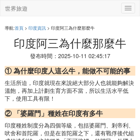
世界旅遊
切
換
導
航
導航:
首頁
>
印度資訊
> 印度阿三為什麼那麼牛
印度阿三為什麼那麼牛
發布時間：2025-10-11 02:45:17
① 為什麼印度人這么牛，能做不可能的事
生活所迫，印度就現在來說絕大部分人也就能夠解決
溫飽，再加上計劃生育方面不當，所以生活水平低
下，使用工具有限！
② 「婆羅門」種姓在印度有多牛
印度種姓制度分為四個等級，包括婆羅門、剎帝利、
吠舍和首陀羅，但是在首陀羅之下，還有戰俘後代組