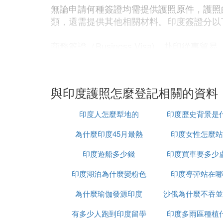
無論申請何種簽證均需提供護照原件，護照
類，還需提供其他相關材料。印度簽證分以
商務簽證（Business Visa)。赴
權單位的信函和印方認可機構的邀請函。「
經外交部領事司認可的單位和部門。「印方
商會、工業聯合會或其他貿易實體內的私營
與印度護照怎麼登記相關的資料
函和印方認可機構的邀請信。如不能提供中
月的一次有效簽證。
印度人怎麼犁地的
印度歷史背景是
申請一次有效商務簽證一般需三至四個工作
為什麼印度45月最熱
印度女性怎麼站
印度遊船多少錢
印度買車要多少
工作簽證（Employment Visa）
領館申請工作簽證。印方憑其內政部的簽證
印度湖泊為什麼變粉色
印度導彈站在哪
或我受僱人員提供的印方公司的任命書以及
為什麼瑜伽發源印度
沙俄為什麼不吞並
庭成員在提供親屬關系證明及僱主邀請函後
請辦理居留手續和多次出入境簽證。外國人
有多少人跑到印度留學
印度多雨區種植
六至八個星期或更長時間。