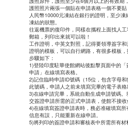
護照原件，護照至少在6個月以上的有效期
護照照片兩張一個貼在申請表格一個不要貼
人民幣10000元凍結在銀行的證明，至
凍結的狀態。
往返機票的復印件，同樣在攜程上面找人工
郵箱，列印出來就可以啦！
工作證明，中英文對照，記得要領導簽字和
證明的模板，可以自行網路，有很多模板，
步驟如下：
1)登陸印度駐華使館網站後點擊頁面中的
申請」在線填寫表格。
2)記住臨時申請ID號碼（15位，包含字
此號碼，申請人之前未填寫完畢的電子表格
3)在線申請完畢，系統自動生成申請號碼
交簽證申請所需的正式申請表，使館不接收
4)在線填寫簽證申請表時，務必准確填寫
信息有誤，只能重新在線申請。
5)將列印的簽證申請和審核表中所需所有