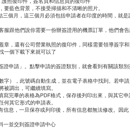
，護照復印件，簽名頁和信息頁的復印件
，要藍色背景，不接受掃描和不清晰的照片。
少凍結三個月，這三個月必須包括申請者在印度的時間，就
客服跟他們說你需要一份辦簽證用的機票訂單，他們會告
蓋章，還有公司營業執照的復印件，同樣需要領導簽字和
找一個下載下來就可以了
「簽證申請」。點擊申請的簽證類別，就會看到有關該類
母和數字），此號碼自動生成，並在電子表格中找到。若申
將被調出，可繼續填寫。
。填寫完畢的表格為PDF格式，保存後列印出來，與其它
任何其它形式的申請表。
所有信息，一旦保存或列印後，所有信息都無法修改。因
材料一並交到簽證申請中心