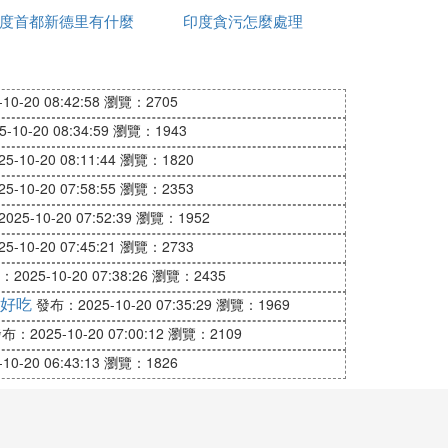
度首都新德里有什麼
印度貪污怎麼處理
已確認的聯程機票和在印費用證明，其中探親人員
政策
函和旅遊團名單及印方接待旅行社的邀請函
有關業務並代辦簽證。旅遊簽證一般為三個
0-20 08:42:58
瀏覽：2705
國政府指定的旅行社代辦團體旅遊簽證約需
10-20 08:34:59
瀏覽：1943
-10-20 08:11:44
瀏覽：1820
-10-20 07:58:55
瀏覽：2353
人足以承擔其在印所有花費和往返旅費的證明。
有效，入境後應在三十天內且其簽證失效前
25-10-20 07:52:39
瀏覽：1952
八個星期。
-10-20 07:45:21
瀏覽：2733
2025-10-20 07:38:26
瀏覽：2435
會議主辦機構邀請函。會議簽證一般為一個月一
好吃
發布：2025-10-20 07:35:29
瀏覽：1969
布：2025-10-20 07:00:12
瀏覽：2109
0-20 06:43:13
瀏覽：1826