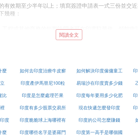
的有效期至少半年以上；填寫簽證申請表一式三份並交近
下幾種：
印從事貿易、工程或其他商務的短期訪問者可在印度駐華使、領
閱讀全文
中方被授權單位」指中國各部委，各省、自治區、直轄市
認可機構」指印度的商會、工業聯合會或其他貿易實體、
企業。如申請六個月多次有效，每次停留不超過九十天的
方被授權單位的信函或印方認可機構的邀請信，或第一次
什麼
如何去印度治療牛皮癬
如何解決印度僱傭童工
印
日。申請多次商務簽證約需六至八個星期或更長時間。
立
印度產伊馬替尼100粒
易瑞沙在印度賣多少錢
的問題
盧比
印度是怎麼處理芒果
裝多少錢
印度每年要用多少化肥
一粒
印
。在印度所設公司或代表處的我常駐代表、副代表及印方僱用的
通知、我常駐代表或副代表提供的印內政部允許其設立公
裡
印度有多少股票交易所
現在快遞怎麼發印度
印
印方工程部門出具的對工程和確需僱用中方人員的確認書
印度
印度脆脆球上海哪裡有
印度的公司怎麼賺錢
可獲得三個月一次入境簽證。上述人員入境後應在三十天
居留證和多次出入境簽證的有效期一般不超過一年，但可
什麼
印度哪些名字是婆羅門
印度第一高手是哪個國