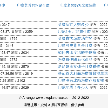
多少
印度黃黃的粉是什麼
種姓
印度老奶奶怎麼做菠蘿
家
印
旅遊、探親者可申請印度旅遊簽證。申請印度旅遊簽證需提供
以上可申請團體旅遊簽證，但需提供中方組團旅行社的信
團赴印度旅遊由中印雙方政府各自指定的旅行社負責辦理
英國病亡人數多少
2347
發布：2025-1
申請二次或多次簽證。申請旅遊簽證約需六個星期。由中
印尼1美元能買什麼
08:37:18
瀏覽：2259
發布：2025-
英國貴族怎麼消亡的
瀏覽：1795
發布：2025
印度歷史背景是什麼
覽：2146
發布：2025
學生簽證必須提供印方認可的教育機構出具的錄取通知書和申請
如何去印度治療牛皮癬
和印方主管部門的有關信函。學生簽證一般為三個月一次
:58:47
瀏覽：2034
發布：20
辦理居留手續和多次出入境簽證。申請學生簽證約需六至
怎麼買伊朗石化產品
瀏覽：2772
發布：2025
送給越南女孩子什麼禮物
:45:18
瀏覽：2570
發布：
。赴印參加會議、研討會或其他短期學術交流的人員須提供印方
番茄義大利面怎麼做最簡單還
07:36:56
瀏覽：2819
印度沒有冰箱怎麼存放食物
5:29
瀏覽：2102
發
印尼地震了多少人
:46:57
瀏覽：2029
發布：2025-1
© Arrange www.exoplanetwar.com 2012-2022
溫馨提示：資料來源於互聯網，僅供參考