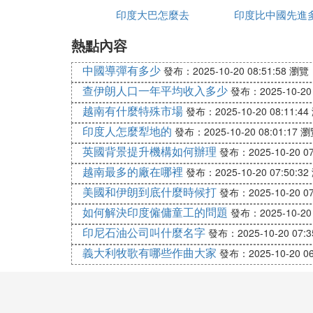
印度大巴怎麼去
印度比中國先進
旅遊簽證（Tourist Visa）。赴印
熱點內容
還需提供在印親屬所在單位的邀請函。四人
及詳細的旅遊路線和日程安排。中國公民組
中國導彈有多少
發布：2025-10-20 08:51:58
瀏覽：
月一次有效。如確有需要且理由充分，亦可
查伊朗人口一年平均收入多少
發布：2025-10-20 
三至四天。
越南有什麼特殊市場
發布：2025-10-20 08:11:44
印度人怎麼犁地的
發布：2025-10-20 08:01:17
瀏
學生簽證（Student Visa)。申請
英國背景提升機構如何辦理
從事文化、教育交流項目的人員須提供中方
發布：2025-10-20 07
三十天內在印度內政部和外國人管理處申請
越南最多的廠在哪裡
發布：2025-10-20 07:50:32
美國和伊朗到底什麼時候打
發布：2025-10-20 07
會議簽證（Conference Visa）
如何解決印度僱傭童工的問題
發布：2025-10-20 
次有效。申請會議簽證約需三至四天。
印尼石油公司叫什麼名字
發布：2025-10-20 07:3
義大利牧歌有哪些作曲大家
發布：2025-10-20 06
（四）印度對中國公民收取簽證費標准
（自2000年10月1日起實行）