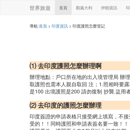
世界旅遊
首頁
觀義大利
伊朗資訊
印
導航:
首頁
>
印度資訊
> 印度護照怎麼登記
⑴ 去印度護照怎麼辦理啊
辦理地點：戶口所在地的出入境管理局 辦理
取護照也需本人親自取回 注；1.照相時要露出
是100 出境護照是200 請勿復制 抄襲.盜
⑵ 去印度的護照怎麼辦理
印度簽證的申請表格只接受網上填寫，不接
受的！！同時護照和申請表簽名要一致！！