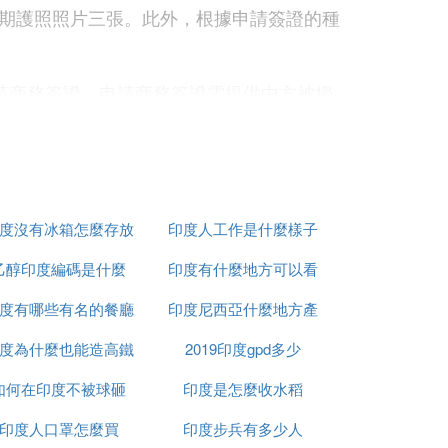
期護照照片三張。此外，根據申請簽證的種
館申請商務簽證。申請商務簽證需提供中方被授
人民政府及其外事辦公室、外經貿廳，以及
國有機構、政府批準的合營企業、聯絡處或
商務簽證，則必須提供中方被授權單位的信
訪問印度，則只可能獲得停留二個月或一個
度沒有冰箱怎麼存放
印度人工作是什麼樣子
乙醇印度編碼是什麼
食物
印度有什麼地方可以看
度有哪些有名的餐廳
印度尼西亞什麼地方產
到太陽
中方人員（含承包工程人員）可在印度駐華使、
司或代表處的同意函和設立條件的復印件，
度為什麼也能造高鐵
2019印度gpd多少
榴槤
等辦理三個月一次有效的工作簽證。隨任家
如何在印度不被球砸
印度是怎麼收水稻
內且其簽證失效前三十天內在印度內政部申
按需每年辦理延期手續。申請工作簽證約需
印度人口罩怎麼買
印度步兵有多少人