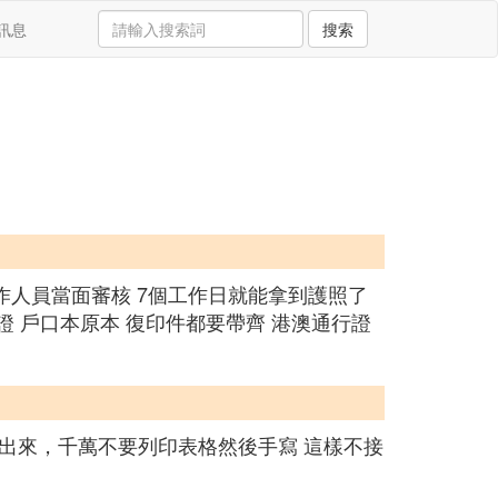
訊息
搜索
工作人員當面審核 7個工作日就能拿到護照了
份證 戶口本原本 復印件都要帶齊 港澳通行證
出來，千萬不要列印表格然後手寫 這樣不接