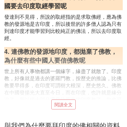
國要去印度取經學習呢
發達到不見得，所說的取經指的是求取佛經，應為佛
教的發源地是古印度，所以後世的許多僧人認為只有
到達印度才能學習到比較純正的佛法，所以去印度取
經。
4. 連佛教的發源地印度，都拋棄了佛教，
為什麼有些中國人要信佛教呢
世上所有人事物都講一個緣字，緣盡了就散了。印度
教，好像就是過去的婆羅門教，按歷史的推論，比佛
教要早得多，在印度可謂樹大根深，歷史悠久。佛教
在中國發揚光大直至今日，而在印度，也許就是緣分
沒了，所以絕大部分還是信原來的印度教了。您也可
閱讀全文
以這么理解，當年釋迦牟尼創立佛教，不少東西也是
從印度教學來的呢
阿彌陀佛！一切皆不離因果因緣。世間萬法萬相都是
與我們為什麼要拜印度的佛相關的資料