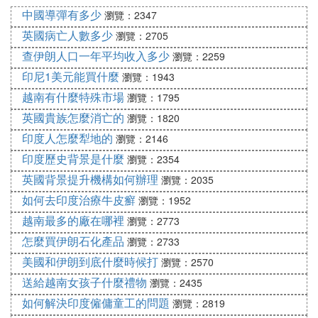
中國導彈有多少
瀏覽：2347
英國病亡人數多少
瀏覽：2705
查伊朗人口一年平均收入多少
瀏覽：2259
印尼1美元能買什麼
瀏覽：1943
越南有什麼特殊市場
瀏覽：1795
英國貴族怎麼消亡的
瀏覽：1820
印度人怎麼犁地的
瀏覽：2146
印度歷史背景是什麼
瀏覽：2354
英國背景提升機構如何辦理
瀏覽：2035
如何去印度治療牛皮癬
瀏覽：1952
越南最多的廠在哪裡
瀏覽：2773
怎麼買伊朗石化產品
瀏覽：2733
美國和伊朗到底什麼時候打
瀏覽：2570
送給越南女孩子什麼禮物
瀏覽：2435
如何解決印度僱傭童工的問題
瀏覽：2819