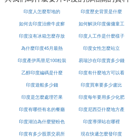
這樣，只要有生起，就會不滅失。任何一個地方，任
何一件事都是這樣的道理。印度當時的眾生有福報能
印度人怎麼犁地的
印度歷史背景是什麼
感招到佛陀的出世，能因佛法而受益，這來自因果因
緣。但這些也是生滅不斷的，不會恆久。
如何去印度治療牛皮癬
如何解決印度僱傭童工
同樣的道理，佛法在中國的興起與傳播，也離不開因
印度沒有冰箱怎麼存放
印度人工作是什麼樣子
的問題
果因緣的道理。同樣也不是永久存在的。因緣聚合而
興，因緣散失而滅。一切都在生、住、異、滅的規律
為什麼印度45月最熱
食物
印度女性怎麼站立
之中，佛法制傳播也是這樣的道理。
印度產伊馬替尼100粒裝
易瑞沙在印度賣多少錢
雖然，佛法的傳播也要經歷正法時期、像法時期、末
法時期和無法時期，也要逐漸散失。佛法的傳播雖然
乙醇印度編碼是什麼
多少錢
印度有什麼地方可以看
一粒
不存在了，但是佛法所揭示的道理，一直都在，只是
不被我們了解罷了。
印度遊船多少錢
印度買車要多少盧比
到太陽
印度是怎麼處理芒果
印度每年要用多少化肥
仁者能把這個問題想清楚，你上一個提問也就明白
了！什麼時候有什麼的現象，一定離不開因果因緣！
印度有哪些有名的餐廳
印度尼西亞什麼地方產
印度湖泊為什麼變粉色
印度導彈站在哪裡
榴槤
印度有多少股票交易所
現在快遞怎麼發印度