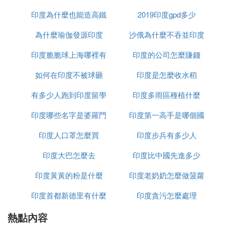
印度為什麼也能造高鐵
2019印度gpd多少
為什麼瑜伽發源印度
沙俄為什麼不吞並印度
印度脆脆球上海哪裡有
印度的公司怎麼賺錢
如何在印度不被球砸
印度是怎麼收水稻
有多少人跑到印度留學
印度多雨區種植什麼
印度哪些名字是婆羅門
印度第一高手是哪個國
印度人口罩怎麼買
種姓
印度步兵有多少人
家
印度大巴怎麼去
印度比中國先進多少
印度黃黃的粉是什麼
印度老奶奶怎麼做菠蘿
印度首都新德里有什麼
印度貪污怎麼處理
熱點內容
政策