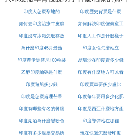
中國做好戰爭准備時，印度驚恐地發現美國在冷
眼旁觀，老美只是希望中印兩個新興大國相互消
印度人怎麼犁地的
印度歷史背景是什麼
耗，他想坐收漁翁之利！
如何去印度治療牛皮癬
如何解決印度僱傭童工
印度騎虎難下，死撐著又怕挨打，就撤出了400
人，留下了五十人。
印度沒有冰箱怎麼存放
印度人工作是什麼樣子
的問題
可是中國並沒有被感動，而是進入了習慣性的戰
為什麼印度45月最熱
食物
印度女性怎麼站立
前沉默期。
印度產伊馬替尼100粒裝
易瑞沙在印度賣多少錢
誰都知道，中國必然在冬季到來之前清場，留給
印度的時間不多了。
乙醇印度編碼是什麼
多少錢
印度有什麼地方可以看
一粒
印度含淚看了一眼若無其事的美國，感慨道：你
印度遊船多少錢
印度買車要多少盧比
到太陽
龜兒子真個陰損！
印度是怎麼處理芒果
印度每年要用多少化肥
印度黯然撤兵。
印度有哪些有名的餐廳
印度尼西亞什麼地方產
D. 印度撤軍的原因是什麼
印度湖泊為什麼變粉色
印度導彈站在哪裡
榴槤
2017年8月28日14時30分許，印度將非法越界進入中
印度有多少股票交易所
現在快遞怎麼發印度
國洞朗地區的邊防部隊和設備全部撤回邊界印方一