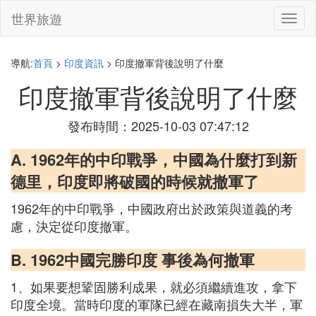
世界旅遊
切
換
導
航
導航:
首頁
>
印度資訊
> 印度撤軍背後說明了什麼
印度撤軍背後說明了什麼
發布時間：2025-10-03 07:47:12
A. 1962年的中印戰爭，中國為什麼打到新
德里，印度即將破國的時候就撤軍了
1962年的中印戰爭，中國政府出於政策與道義的考
慮，決定從印度撤軍。
B. 1962中國完勝印度 事後為何撤軍
1、如果要想鞏固勝利成果，就必須繼續進攻，拿下
印度全境。當時印度的軍隊已經在藏南損失大半，軍