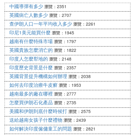
要；既能夠部署到東南沿海，又可以部署到青藏高
中國導彈有多少
瀏覽：2351
原。上百架直升機正從俄羅斯源源不斷的運到我國，
英國病亡人數多少
瀏覽：2707
這也導致印度方面開始倒向美國。
查伊朗人口一年平均收入多少
瀏覽：2261
而印度需要的S-400防空系統俄羅斯還沒有交付，所
印尼1美元能買什麼
瀏覽：1945
以印度方面現在開始拉攏西方國家。但是印度的財政
越南有什麼特殊市場
瀏覽：1797
資金過於緊張，並沒有更多的閑錢去購買軍事裝備。
英國貴族怎麼消亡的
瀏覽：1822
由此可以看出，軍事對峙是十分耗費國家實力的，印
印度人怎麼犁地的
瀏覽：2148
度最後肯定會經不住消耗而撤軍。
印度歷史背景是什麼
瀏覽：2357
F. 印度撤軍真像現在印度撤軍了嗎給印度
英國背景提升機構如何辦理
瀏覽：2038
三天撤軍
如何去印度治療牛皮癬
瀏覽：1953
越南最多的廠在哪裡
瀏覽：2777
說起來也搞笑，本來莫迪是想借中印危機轉移內部矛
怎麼買伊朗石化產品
瀏覽：2735
盾，卻不料國內形勢急轉直下。再不撤軍，內外兩重
美國和伊朗到底什麼時候打
瀏覽：2575
壓力之下，印度定然走向崩潰！
送給越南女孩子什麼禮物
瀏覽：2439
G. 印度為什麼從大吉嶺地區撤軍
如何解決印度僱傭童工的問題
瀏覽：2821