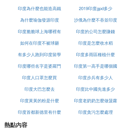
。這是印方認清當前形勢、改變錯誤立場後所作的
側
印度為什麼也能造高鐵
2019印度gpd多少
正確選擇。
為什麼瑜伽發源印度
沙俄為什麼不吞並印度
作為互為都是10億級人口以上的大的發展中國家，而
印度脆脆球上海哪裡有
印度的公司怎麼賺錢
且現在正處在一個發展的核心和關鍵的階段，所以中
印關系的和平友好，不僅對中印關系，而且對地區，
如何在印度不被球砸
印度是怎麼收水稻
甚至對世界的和平發展都是至關重要的。
有多少人跑到印度留學
印度多雨區種植什麼
E. 印度為何開始從拉達克前沿撤軍呢
印度哪些名字是婆羅門
印度第一高手是哪個國
印度的後勤問題已經難以掩蓋目前的困境了，基本防
印度人口罩怎麼買
種姓
印度步兵有多少人
家
寒裝備的缺口已經擴大到30%以上，可以說連食品和
取暖材料都運不過去。除大量的後勤物資缺乏以外，
印度大巴怎麼去
印度比中國先進多少
印度軍隊的補給線也因農民的騷擾以及冬季氣候的變
印度黃黃的粉是什麼
印度老奶奶怎麼做菠蘿
化變得非常脆弱。
印度首都新德里有什麼
印度貪污怎麼處理
當然我軍今年從俄羅斯大舉購買了一批軍用直升機，
這些直升機完全可以適應高寒高溫條件下作戰的需
熱點內容
政策