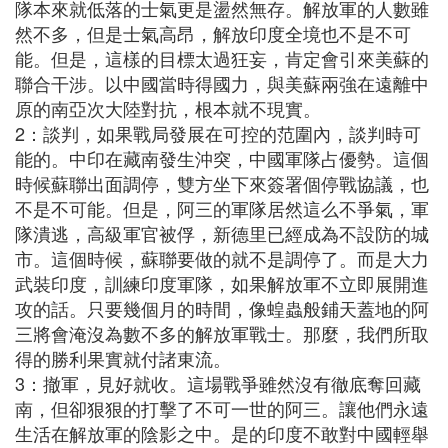
隊本來就低落的士氣更是盪然無存。解放軍的人數雖
然不多，但是士氣高昂，解放印度全境也不是不可
能。但是，這樣的目標太過狂妄，肯定會引來美蘇的
聯合干涉。以中國當時得國力，與美蘇兩強在遠離中
原的南亞次大陸對抗，根本就不現實。
2：談判，如果戰局發展在可控的范圍內，談判時可
能的。中印在藏南發生沖突，中國軍隊占優勢。這個
時候蘇聯出面調停，雙方坐下來簽署個停戰協議，也
不是不可能。但是，阿三的軍隊居然這么不爭氣，軍
隊潰逃，高級軍官被俘，新德里已經成為不設防的城
市。這個時候，蘇聯要做的就不是調停了。而是大力
武裝印度，訓練印度軍隊，如果解放軍不立即展開進
攻的話。只要幾個月的時間，像蝗蟲般鋪天蓋地的阿
三將會淹沒為數不多的解放軍戰士。那麼，我們所取
得的勝利果實就付諸東流。
3：撤軍，見好就收。這場戰爭雖然沒有徹底奪回藏
南，但卻狠狠的打擊了不可一世的阿三。讓他們永遠
生活在解放軍的陰影之中。是的印度不敢對中國輕舉