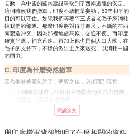
妄動，為中國的國內建設爭取到了西南邊陲的安定。
這個時候我們撤軍，印度不敢輕舉妄動，50年和平的
目的可以守住。如果我們等著阿三或者老毛子來消耗
掉我們的部隊。那麼印度將對得寸進尺，不斷的在西
南製造沖突。因為那裡地處高原，交通不便。而印度
確實平原，補充迅速。再加上他也是個人口大國，在
毛子的支持下，不斷的派出士兵來送死，以消耗中國
的國力。
C. 印度為什麼突然撤軍
因為他被美國忽悠了，夢醒之後，必須回到現實。
中國邊境修路，印度怕中國蠶食他的勢力范圍，
想阻止，但是有沒膽子。
美國看到了牽制中國的機遇，聯合日本、印度舉
閱讀全文
行軍事演習，印度因此信心爆棚，以戰爭威脅中
國。
與印度撤軍背後說明了什麼相關的資料