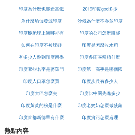
特點，其實主要是指從有效的暴露、感染到出
現臨床症狀、發病的速度，發病的時間變短
印度為什麼也能造高鐵
2019印度gpd多少
了，或者說它的每一代之間，代際傳播的間隔
為什麼瑜伽發源印度
沙俄為什麼不吞並印度
相對於過去的流行毒株來講，平均潛伏期縮短
了一兩天，速度也相應快一些。
印度脆脆球上海哪裡有
印度的公司怎麼賺錢
如何在印度不被球砸
印度是怎麼收水稻
2、病毒載量高
有多少人跑到印度留學
印度多雨區種植什麼
來自英國的研究團隊發現，與感染英國最早發
印度哪些名字是婆羅門
印度第一高手是哪個國
現的「阿爾法」（Alpha）變異毒株的人相比，
印度人口罩怎麼買
種姓
印度步兵有多少人
家
感染「德爾塔」變異株的人群住院風險要高出1
倍。患者發病以後轉為重型、危重型的比例比
印度大巴怎麼去
印度比中國先進多少
以往高，而且轉為重型、危重型的時間提前。
患者的CT值非常低，CT值越低就表示體內病毒
印度黃黃的粉是什麼
印度老奶奶怎麼做菠蘿
載量越高，患者核酸轉陰所需要的時間延長。
印度首都新德里有什麼
印度貪污怎麼處理
熱點內容
政策
3、致病性