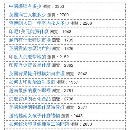
中國導彈有多少
瀏覽：2353
「德爾塔」在印度和在英國傳播中，似乎它的
英國病亡人數多少
瀏覽：2709
致病性有所增強，也就是說感染者里邊的有症
查伊朗人口一年平均收入多少
瀏覽：2266
狀人群比例有所增加。
印尼1美元能買什麼
瀏覽：1948
越南有什麼特殊市場
瀏覽：1799
英國貴族怎麼消亡的
瀏覽：1826
印度人怎麼犁地的
瀏覽：2152
印度歷史背景是什麼
瀏覽：2362
疫苗仍有效
英國背景提升機構如何辦理
瀏覽：2042
如何去印度治療牛皮癬
瀏覽：1957
目前國內接種疫苗對這種病毒還是有效的，至
越南最多的廠在哪裡
瀏覽：2781
少可以預防重症和減少死亡。疫苗接種以後預
怎麼買伊朗石化產品
瀏覽：2738
防密接者感染的效率比不接種者高69%，預防
美國和伊朗到底什麼時候打
瀏覽：2577
它發展成為肺炎73%，預防發展為重症的95%
送給越南女孩子什麼禮物
瀏覽：2445
左右，數據顯示有明顯的預防作用。大家應該
如何解決印度僱傭童工的問題
盡早接種疫苗。
瀏覽：2830