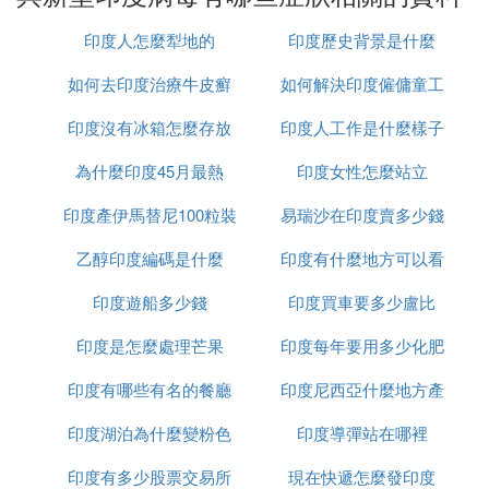
德爾塔毒株的潛伏期
印度人怎麼犁地的
印度歷史背景是什麼
如何去印度治療牛皮癬
如何解決印度僱傭童工
在身體內的潛伏期相對比較短，大概在2-3天內
就會發病，甚至有些人24小時就會發病。
印度沒有冰箱怎麼存放
印度人工作是什麼樣子
的問題
為什麼印度45月最熱
食物
印度女性怎麼站立
印度產伊馬替尼100粒裝
易瑞沙在印度賣多少錢
乙醇印度編碼是什麼
多少錢
印度有什麼地方可以看
一粒
德爾塔毒株的特點
印度遊船多少錢
印度買車要多少盧比
到太陽
1、傳播力更強
印度是怎麼處理芒果
印度每年要用多少化肥
印度有哪些有名的餐廳
印度尼西亞什麼地方產
這個變異毒株的傳播能力比以往毒株傳播能力
印度湖泊為什麼變粉色
印度導彈站在哪裡
榴槤
提高了1倍，比在英國發現的毒株傳播能力提高
了超40%。「德爾塔」變異毒株傳播速度快的
印度有多少股票交易所
現在快遞怎麼發印度