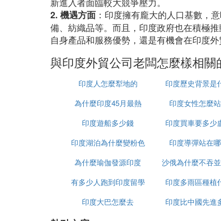
新進入者面臨較大競爭壓力。
：印度擁有龐大的人口基數，意
2. 機遇方面
備、紡織品等。而且，印度政府也在積極推
自身產品和服務優勢，還是有機會在印度外
與印度外貿公司老闆怎麼樣相關
印度人怎麼犁地的
印度歷史背景是
為什麼印度45月最熱
印度女性怎麼站
印度遊船多少錢
印度買車要多少
印度湖泊為什麼變粉色
印度導彈站在哪
為什麼瑜伽發源印度
沙俄為什麼不吞並
有多少人跑到印度留學
印度多雨區種植
印度大巴怎麼去
印度比中國先進