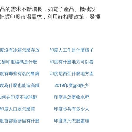
品的需求不斷增長，如電子產品、機械設
把握印度市場需求，利用好相關政策，發揮
度沒有冰箱怎麼存放
印度人工作是什麼樣子
乙醇印度編碼是什麼
食物
印度有什麼地方可以看
度有哪些有名的餐廳
印度尼西亞什麼地方產
到太陽
度為什麼也能造高鐵
2019印度gpd多少
榴槤
如何在印度不被球砸
印度是怎麼收水稻
印度人口罩怎麼買
印度步兵有多少人
度首都新德里有什麼
印度貪污怎麼處理