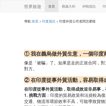
世界旅遊
首頁
觀義大利
伊朗資訊
印
導航:
首頁
>
印度資訊
> 印度外貿公司老闆怎麼樣
① 我在義烏做外貿生意，一個印度
像是「被騙」了。如果是走的正規合同，對
對方。
② 在印度從事外貿活動，容易取得
在印度從事外貿活動，取得成效並非易事，
：印度的貿易政策和法規較為復
1. 挑戰方面
交通、物流等環節效率不高，可能導致貨物