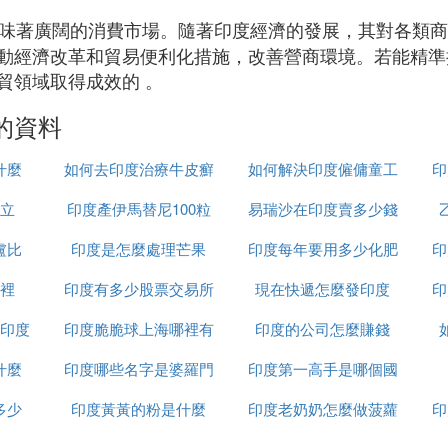
味著廣闊的消費市場。隨著印度經濟的發展，其對各類商
動經濟改革和貿易便利化措施，改善營商環境。若能精準
貿領域取得成效的 。
的資料
什麼
如何去印度治療牛皮癬
如何解決印度僱傭童工
印
立
印度產伊馬替尼100粒
易瑞沙在印度賣多少錢
的問題
盧比
印度是怎麼處理芒果
裝多少錢
印度每年要用多少化肥
一粒
印
裡
印度有多少股票交易所
現在快遞怎麼發印度
印
印度
印度脆脆球上海哪裡有
印度的公司怎麼賺錢
什麼
印度哪些名字是婆羅門
印度第一高手是哪個國
多少
印度黃黃的粉是什麼
種姓
印度老奶奶怎麼做菠蘿
家
印