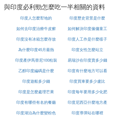
與印度必利勁怎麼吃一半相關的資料
印度人怎麼犁地的
印度歷史背景是什麼
如何去印度治療牛皮癬
如何解決印度僱傭童工
印度沒有冰箱怎麼存放
印度人工作是什麼樣子
的問題
為什麼印度45月最熱
食物
印度女性怎麼站立
印度產伊馬替尼100粒裝
易瑞沙在印度賣多少錢
乙醇印度編碼是什麼
多少錢
印度有什麼地方可以看
一粒
印度遊船多少錢
印度買車要多少盧比
到太陽
印度是怎麼處理芒果
印度每年要用多少化肥
印度有哪些有名的餐廳
印度尼西亞什麼地方產
印度湖泊為什麼變粉色
印度導彈站在哪裡
榴槤