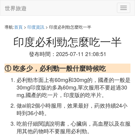
世界旅遊
切
換
導
航
導航:
首頁
>
印度資訊
> 印度必利勁怎麼吃一半
印度必利勁怎麼吃一半
發布時間：2025-07-11 21:08:51
① 吃多少，必利勁一般什麼時候吃
必利勁市面上有60mg和30mg的，國產的一般是
30mg印度版的多為60mg,單次服用不要超過30
mg,國產的吃一片，印度版的吃半片。
做ai前2個小時服用，效果最好，葯效持續24小
時到36小時。
吃前仔細閱讀說明書，心臟病，高血壓以及在服
用其他葯物時不要服用必利勁。