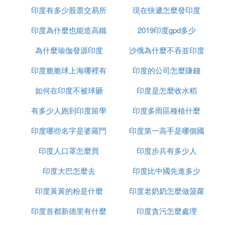
印度有多少股票交易所
現在快遞怎麼發印度
印度為什麼也能造高鐵
2019印度gpd多少
為什麼瑜伽發源印度
沙俄為什麼不吞並印度
印度脆脆球上海哪裡有
印度的公司怎麼賺錢
如何在印度不被球砸
印度是怎麼收水稻
有多少人跑到印度留學
印度多雨區種植什麼
印度哪些名字是婆羅門
印度第一高手是哪個國
印度人口罩怎麼買
種姓
印度步兵有多少人
家
印度大巴怎麼去
印度比中國先進多少
印度黃黃的粉是什麼
印度老奶奶怎麼做菠蘿
印度首都新德里有什麼
印度貪污怎麼處理