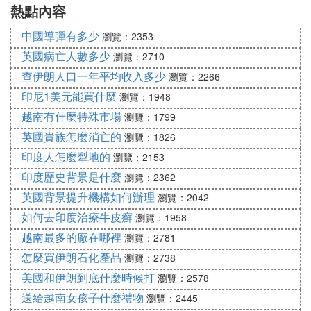
熱點內容
政策
中國導彈有多少
瀏覽：2353
英國病亡人數多少
瀏覽：2710
查伊朗人口一年平均收入多少
瀏覽：2266
印尼1美元能買什麼
瀏覽：1948
越南有什麼特殊市場
瀏覽：1799
英國貴族怎麼消亡的
瀏覽：1826
印度人怎麼犁地的
瀏覽：2153
印度歷史背景是什麼
瀏覽：2362
英國背景提升機構如何辦理
瀏覽：2042
如何去印度治療牛皮癬
瀏覽：1958
越南最多的廠在哪裡
瀏覽：2781
怎麼買伊朗石化產品
瀏覽：2738
美國和伊朗到底什麼時候打
瀏覽：2578
送給越南女孩子什麼禮物
瀏覽：2445