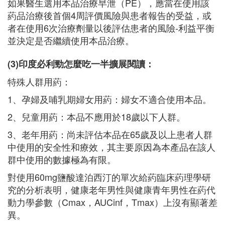
如果醫生選用本品治療早泄（PE），應當在使用該
葯品治療後首個4周評價風險與患者報告的受益，或
者在使用6次治療劑量以後評估患者的風險-利益平衡
並決定是否繼續使用本品治療。
(3)印度必利勁怎麼吃一半擴展閱讀：
特殊人群用葯：
1、孕婦及哺乳期婦女用葯：婦女不適合使用本品。
2、兒童用葯：本品不應用於18歲以下人群。
3、老年用葯：尚未評估本品在65歲及以上患者人群
中使用的安全性和療效，其主要原因為本產品在該人
群中使用的數據極為有限。
對使用60mg鹽酸達泊西汀的單次給葯臨床葯理學研
究的分析表明，健康老年男性與健康青年男性在葯代
動力學參數（Cmax，AUCinf，Tmax）上沒有顯著差
異。