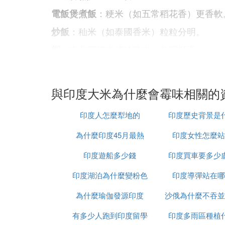
：粳米（如五常稻花香）更香軟
電飯煲煮飯
：秈米（如泰國香米）粒粒分明。
炒飯
：東北圓江米或珍珠米，粘稠順滑。
粥
6. 避坑提示
❌ 顏色過白（可能漂白）或碎米多的不要買
與印度大米為什麼會霉味相關的
❌ 散裝米慎選（易氧化，新鮮度難保證）。
印度人怎麼犁地的
印度歷史背景是
❌ 價格過低的大米可能摻陳米。
為什麼印度45月最熱
印度女性怎麼站
：喜歡軟糯選東北粳米，偏愛清香選泰
總結
印度遊船多少錢
印度買車要多少
❷ 怎樣挑選好吃的大米呢
印度湖泊為什麼變粉色
印度導彈站在哪
挑選好吃的大米可以從以下幾個方面入手：
為什麼瑜伽發源印度
沙俄為什麼不吞並
1.
品種
有多少人跑到印度留學
印度多雨區種植
：口感軟糯，適合煮飯、煮粥。常見品
粳米