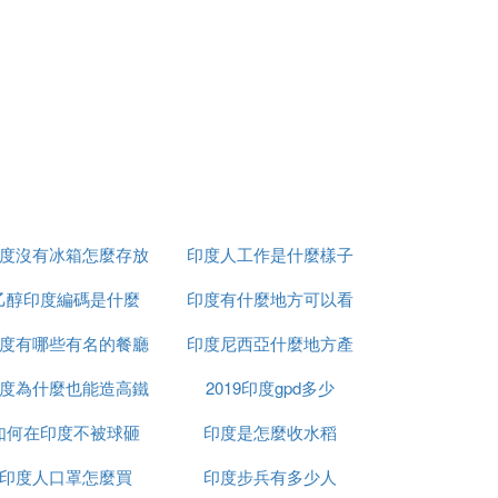
度沒有冰箱怎麼存放
印度人工作是什麼樣子
乙醇印度編碼是什麼
食物
印度有什麼地方可以看
的關鍵！
度有哪些有名的餐廳
印度尼西亞什麼地方產
到太陽
度為什麼也能造高鐵
2019印度gpd多少
榴槤
如何在印度不被球砸
印度是怎麼收水稻
印度人口罩怎麼買
印度步兵有多少人