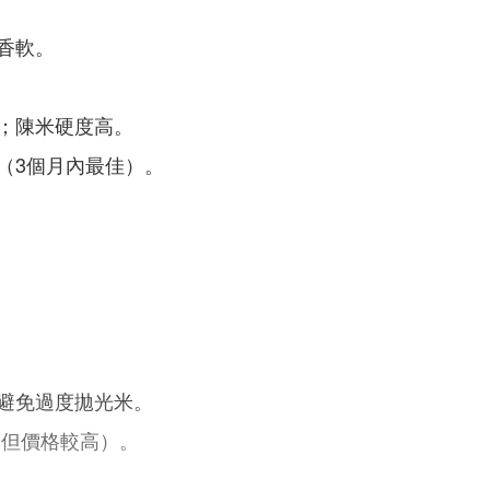
香軟。
；陳米硬度高。
（3個月內最佳）。
避免過度拋光米。
（但價格較高）。