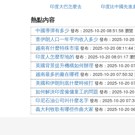
：顆粒細長，口感鬆散，適合炒飯。常
秈米
印度大巴怎麼去
印度比中國先進
：黏性強，適合做粽子、年糕等。
糯米
熱點內容
2.
產地
中國導彈有多少
發布：2025-10-20 08:51:58
瀏覽：
：如五常大米、盤錦大米，因氣候
東北大米
查伊朗人口一年平均收入多少
發布：2025-10-20 
越南有什麼特殊市場
發布：2025-10-20 08:11:44
：香味濃郁，適合喜歡香氣的人。
泰國香米
印度人怎麼犁地的
發布：2025-10-20 08:01:17
瀏
：如越光米，口感細膩，價格較高
日本大米
英國背景提升機構如何辦理
發布：2025-10-20 07
3.
外觀
越南最多的廠在哪裡
發布：2025-10-20 07:50:32
：優質大米顆粒飽滿、均勻，無碎
顆粒飽滿
美國和伊朗到底什麼時候打
發布：2025-10-20 07
如何解決印度僱傭童工的問題
發布：2025-10-20 
：米粒表面有光澤，顏色均勻，無
色澤光亮
印尼石油公司叫什麼名字
發布：2025-10-20 07:3
：米粒透明度高，說明澱粉含量高
透明度高
義大利牧歌有哪些作曲大家
發布：2025-10-20 06
4.
氣味
：優質大米有自然的米香味，無異味。
清香