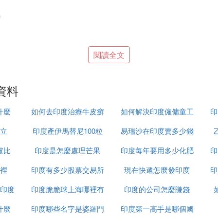
。
閱讀全文
。
資料
什麼
如何去印度治療牛皮癬
如何解決印度僱傭童工
印
立
印度產伊馬替尼100粒
易瑞沙在印度賣多少錢
的問題
國香米，追求高埠感選日本越光米。新鮮度和產地是美味
盧比
印度是怎麼處理芒果
裝多少錢
印度每年要用多少化肥
一粒
印
裡
印度有多少股票交易所
現在快遞怎麼發印度
印
印度
印度脆脆球上海哪裡有
印度的公司怎麼賺錢
什麼
印度哪些名字是婆羅門
印度第一高手是哪個國
種如東北大米、日本越光米。