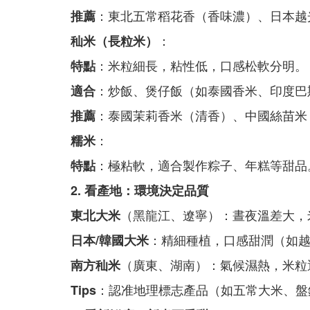
：東北五常稻花香（香味濃）、日本越
推薦
：
秈米（長粒米）
：米粒細長，粘性低，口感松軟分明。
特點
：炒飯、煲仔飯（如泰國香米、印度巴
適合
：泰國茉莉香米（清香）、中國絲苗米
推薦
：
糯米
：極粘軟，適合製作粽子、年糕等甜品
特點
2. 看產地：環境決定品質
（黑龍江、遼寧）：晝夜溫差大，
東北大米
：精細種植，口感甜潤（如
日本/韓國大米
（廣東、湖南）：氣候濕熱，米粒
南方秈米
：認准地理標志產品（如五常大米、盤
Tips