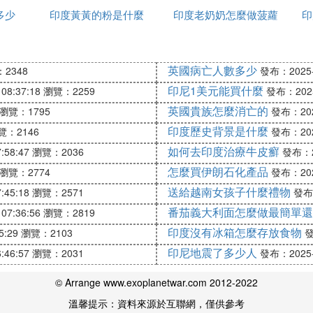
見品種如泰國香米、印度香米。
多少
印度黃黃的粉是什麼
種姓
印度老奶奶怎麼做菠蘿
家
印
英國病亡人數多少
2348
發布：2025-1
和土壤條件優越，口感好。
印尼1美元能買什麼
08:37:18
瀏覽：2259
發布：2025-
英國貴族怎麼消亡的
瀏覽：1795
發布：2025
印度歷史背景是什麼
覽：2146
發布：2025
。
如何去印度治療牛皮癬
:58:47
瀏覽：2036
發布：20
怎麼買伊朗石化產品
瀏覽：2774
發布：2025
米。
送給越南女孩子什麼禮物
:45:18
瀏覽：2571
發布：
番茄義大利面怎麼做最簡單還
07:36:56
瀏覽：2819
發黃或發黑。
印度沒有冰箱怎麼存放食物
5:29
瀏覽：2103
發
，口感好。
印尼地震了多少人
:46:57
瀏覽：2031
發布：2025-1
© Arrange www.exoplanetwar.com 2012-2022
溫馨提示：資料來源於互聯網，僅供參考