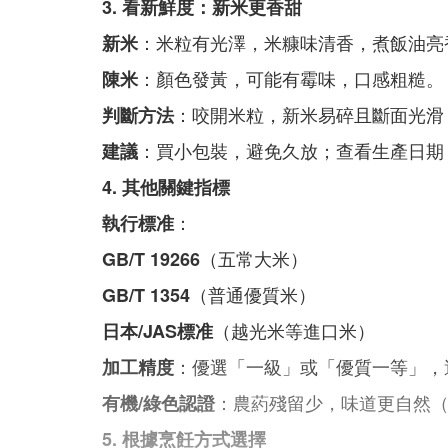
3. 看新鮮度：新米更香甜
：米粒有光澤，米糠味清香，煮飯油亮
新米
：顏色發黃，可能有霉味，口感粗糙。
陳米
：咬開米粒，新米易碎且斷面光滑
判斷方法
：買小包裝，避免久放；查看生產日期
建議
4. 其他關鍵指標
：
執行標准
（五常大米）
GB/T 19266
（普通優質米）
GB/T 1354
（越光米等進口米）
日本/JAS標准
：優選「一級」或「優質一等」，
加工精度
：農葯殘留少，味道更自然
有機/綠色認證
5. 根據烹飪方式選擇