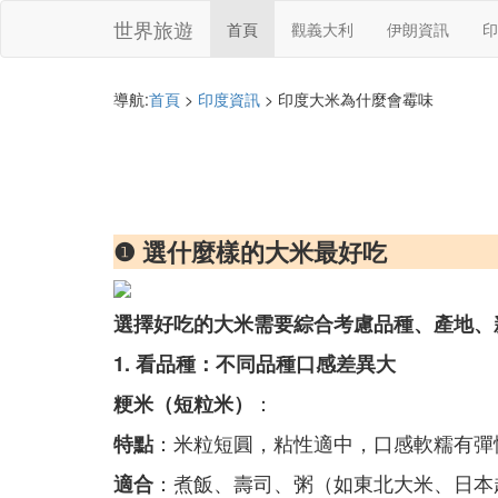
世界旅遊
首頁
觀義大利
伊朗資訊
印
導航:
首頁
>
印度資訊
> 印度大米為什麼會霉味
❶ 選什麼樣的大米最好吃
選擇好吃的大米需要綜合考慮品種、產地、
1. 看品種：不同品種口感差異大
：
粳米（短粒米）
：米粒短圓，粘性適中，口感軟糯有彈
特點
：煮飯、壽司、粥（如東北大米、日本
適合